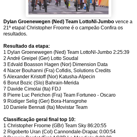
Dylan Groenewegen (Ned) Team LottoNl-Jumbo
vence a
21ª etapa! Christopher Froome é o campeão Confira os
resultados.
Resultado da etapa:
1
Dylan Groenewegen (Ned) Team LottoNl-Jumbo
2:25:39
2
André Greipel (Ger) Lotto Soudal
3
Edvald Boasson Hagen (Nor) Dimension Data
4
Nacer Bouhanni (Fra) Cofidis, Solutions Credits
5
Alexander Kristoff (Nor) Katusha-Alpecin
6
Borut Bozic (Slo) Bahrain-Merida
7
Davide Cimolai (Ita) FDJ
8
Pierre Luc Perichon (Fra) Team Fortuneo - Oscaro
9
Rüdiger Selig (Ger) Bora-Hansgrohe
10
Daniele Bennati (Ita) Movistar Team
Classificação geral final top 10:
1
Christopher Froome (GBr) Team Sky
86:20:55
2
Rigoberto Uran (Col) Cannondale-Drapac
0:00:54