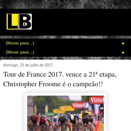
▼
▼
domingo, 23 de julho de 2017
Tour de France 2017. vence a 21ª etapa,
Christopher Froome é o campeão!!