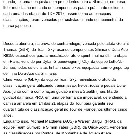
mundo, foi uma conquista sem precedentes para a Shimano, empresa
líder mundial no mercado de componentes para a prática do ciclismo:
cada uma das etapas do TDF 2017, assim como as principais
classificações, foram vencidas por ciclistas usando componentes da
marca japonesa.
Desde a abertura, na prova de contrarrelógio, vencida pelo atleta Geraint
Thomas (GBR), da Team Sky, usando componentes Shimano Dura-Ace
R9150 específicos para a modalidade, até o sprint final na última etapa
em Paris, vencido por Dylan Groenewegen (HOL), da equipe LottoNL-
Jumbo, todos os ciclistas tinham suas bikes equipadas com o grupo top
de linha Dura-Ace da Shimano.
Chris Froome (GBR), da equipe Team Sky, reivindicou o título da
classificação geral utilizando transmissão, freios, rodas e pedais Dura-
Ace, junto com a combinação guidão e mesa Stealth (mais fita de
guidão) da marca PRO, em uma performance impecável, defendendo a
camisa amarela em 14 das 21 etapas do Tour para garantir seu
quarto título de classificação geral no Tour de France nos últimos cinco
anos.
Enquanto isso, Michael Matthews (AUS) e Warren Barguil (FRA), da
equipe Team Sunweb, e Simon Yates (GBR), da Orica-Scott, venceram
as classificações por Pontos, de Montanha e de Jovem Atleta,