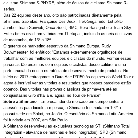
ciclismo Shimano S-PHYRE, além de óculos de ciclismo Shimano R-
series.
Das 22 equipes deste ano, oito são patrocinadas diretamente pela
Shimano. São elas: Française Des Jeux, Trek-Segafredo, LottoNL-
Jumbo, Team Sunweb, Orica-Scott, BMC, Bora-Hansgrohe e Team Sky.
Estes times dividiram vitórias em 11 etapas, incluindo as seis decisivas
de montanha, da 13ª a 18ª.
O gerente de marketing esportivo da Shimano Europa, Rudy
Bouwmeester, foi enfático: “Estamos extremamente orgulhosos de
trabalhar com as melhores equipes e ciclistas do mundo. Formar essas
parcerias tão próximas com equipes e ciclistas desse calibre, é uma
parte crucial da nossa estratégia de desenvolvimento de produtos. No
início de 2017 entregamos o Dura-Ace R9150 às equipes do World Tour e
agora é incrível ver as vitórias e resultados que nossos parceiros estão
obtendo. Das vitórias nas provas clássicas da primavera até as
conquistasno Giro d’Italia e, agora, no Tour de France”.
Sobre a Shimano
- Empresa líder de mercado em componentes e
acessórios para bicicleta e pesca, a Shimano foi criada em 1921 e
possui sede em Sakai, no Japão. O escritório da Shimano Latin America
foi fundado em 2007, em São Paulo.
A Shimano desenvolveu as exclusivas tecnologias STI (Shimano Total
Integration - alavanca de marchas e freio integrados), SPD (Shimano