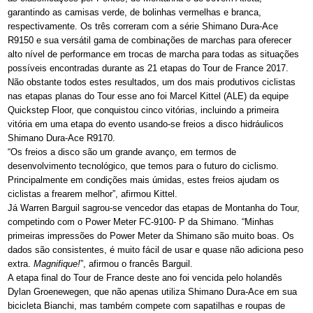
garantindo as camisas verde, de bolinhas vermelhas e branca,
respectivamente. Os três correram com a série Shimano Dura-Ace
R9150 e sua versátil gama de combinações de marchas para oferecer
alto nível de performance em trocas de marcha para todas as situações
possíveis encontradas durante as 21 etapas do Tour de France 2017.
Não obstante todos estes resultados, um dos mais produtivos ciclistas
nas etapas planas do Tour esse ano foi Marcel Kittel (ALE) da equipe
Quickstep Floor, que conquistou cinco vitórias, incluindo a primeira
vitória em uma etapa do evento usando-se freios a disco hidráulicos
Shimano Dura-Ace R9170.
“Os freios a disco são um grande avanço, em termos de
desenvolvimento tecnológico, que temos para o futuro do ciclismo.
Principalmente em condições mais úmidas, estes freios ajudam os
ciclistas a frearem melhor”, afirmou Kittel.
Já Warren Barguil sagrou-se vencedor das etapas de Montanha do Tour,
competindo com o Power Meter FC-9100- P da Shimano. “Minhas
primeiras impressões do Power Meter da Shimano são muito boas. Os
dados são consistentes, é muito fácil de usar e quase não adiciona peso
extra.
Magnifique!
”, afirmou o francês Barguil.
A etapa final do Tour de France deste ano foi vencida pelo holandês
Dylan Groenewegen, que não apenas utiliza Shimano Dura-Ace em sua
bicicleta Bianchi, mas também compete com sapatilhas e roupas de