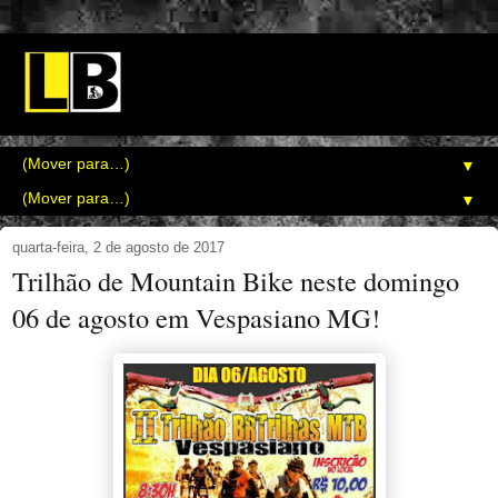
▼
▼
quarta-feira, 2 de agosto de 2017
Trilhão de Mountain Bike neste domingo
06 de agosto em Vespasiano MG!