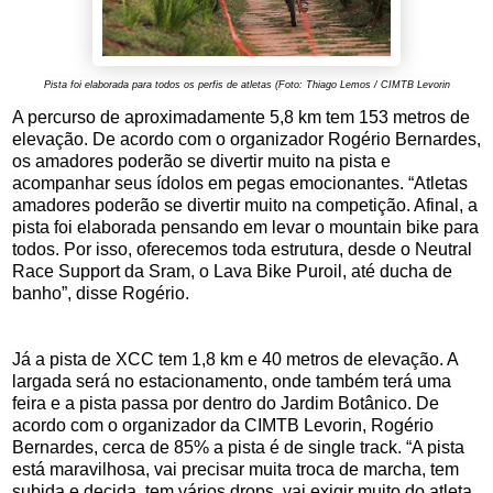
Pista foi elaborada para todos os perfis de atletas (Foto: Thiago Lemos / CIMTB Levorin
A percurso de aproximadamente 5,8 km tem 153 metros de
elevação. De acordo com o organizador Rogério Bernardes,
os amadores poderão se divertir muito na pista e
acompanhar seus ídolos em pegas emocionantes. “Atletas
amadores poderão se divertir muito na competição. Afinal, a
pista foi elaborada pensando em levar o mountain bike para
todos. Por isso, oferecemos toda estrutura, desde o Neutral
Race Support da Sram, o Lava Bike Puroil, até ducha de
banho”, disse Rogério.
Já a pista de XCC tem 1,8 km e 40 metros de elevação. A
largada será no estacionamento, onde também terá uma
feira e a pista passa por dentro do Jardim Botânico. De
acordo com o organizador da CIMTB Levorin, Rogério
Bernardes, cerca de 85% a pista é de single track. “A pista
está maravilhosa, vai precisar muita troca de marcha, tem
subida e decida, tem vários drops, vai exigir muito do atleta