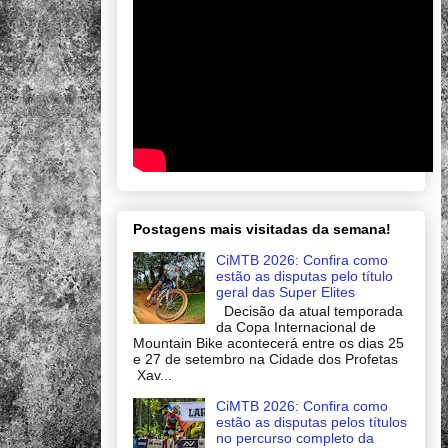
Postagens mais visitadas da semana!
CiMTB 2026: Confira como
estão as disputas pelo título
geral das Super Elites
Decisão da atual temporada
da Copa Internacional de
Mountain Bike acontecerá entre os dias 25
e 27 de setembro na Cidade dos Profetas
Xav...
CiMTB 2026: Confira como
estão as disputas pelos títulos
no percurso completo da