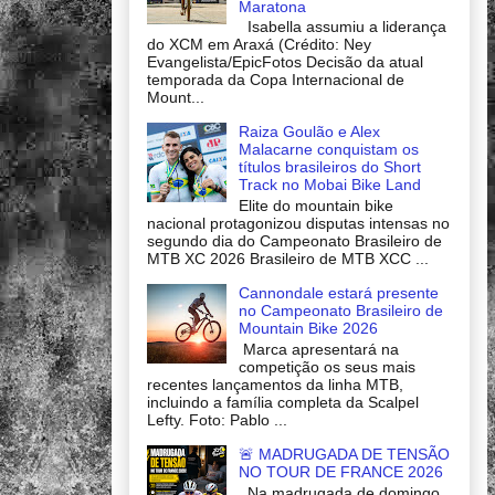
Maratona
Isabella assumiu a liderança
do XCM em Araxá (Crédito: Ney
Evangelista/EpicFotos Decisão da atual
temporada da Copa Internacional de
Mount...
Raiza Goulão e Alex
Malacarne conquistam os
títulos brasileiros do Short
Track no Mobai Bike Land
Elite do mountain bike
nacional protagonizou disputas intensas no
segundo dia do Campeonato Brasileiro de
MTB XC 2026 Brasileiro de MTB XCC ...
Cannondale estará presente
no Campeonato Brasileiro de
Mountain Bike 2026
Marca apresentará na
competição os seus mais
recentes lançamentos da linha MTB,
incluindo a família completa da Scalpel
Lefty. Foto: Pablo ...
🚨 MADRUGADA DE TENSÃO
NO TOUR DE FRANCE 2026
Na madrugada de domingo