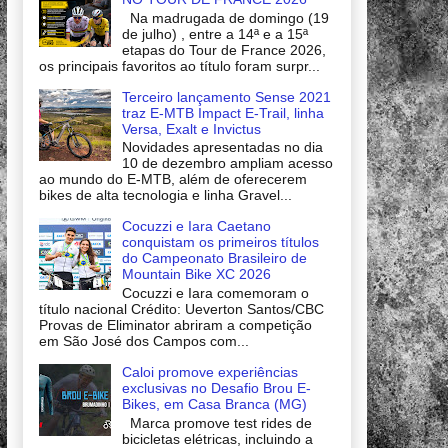
Na madrugada de domingo (19
de julho) , entre a 14ª e a 15ª
etapas do Tour de France 2026,
os principais favoritos ao título foram surpr...
Terceiro lançamento Sense 2021
traz E-MTB Impact E-Trail, linha
Versa, Exalt e Invictus
Novidades apresentadas no dia
10 de dezembro ampliam acesso
ao mundo do E-MTB, além de oferecerem
bikes de alta tecnologia e linha Gravel...
Cocuzzi e Iara Caetano
conquistam os primeiros títulos
do Campeonato Brasileiro de
Mountain Bike XC 2026
Cocuzzi e Iara comemoram o
título nacional Crédito: Ueverton Santos/CBC
Provas de Eliminator abriram a competição
em São José dos Campos com...
Caloi promove experiências
exclusivas no Desafio Brou E-
Bikes, em Casa Branca (MG)
Marca promove test rides de
bicicletas elétricas, incluindo a