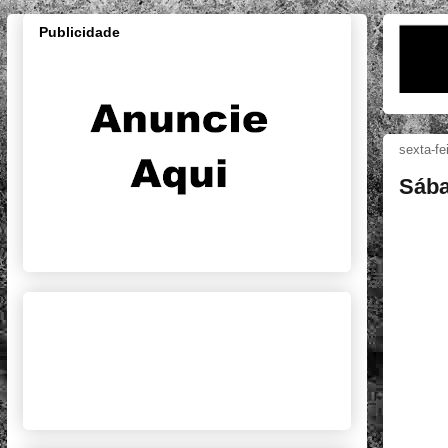
Publicidade
sexta-fe
Sába