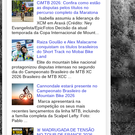
CiMTB 2026: Confira como estão
as disputas pelos títulos no
percurso completo da Maratona
Isabella assumiu a liderança do
XCM em Araxá (Crédito: Ney
Evangelista/EpicFotos Decisão da atual
temporada da Copa Internacional de Mount...
Raiza Goulão e Alex Malacarne
conquistam os títulos brasileiros
do Short Track no Mobai Bike
Land
Elite do mountain bike nacional
protagonizou disputas intensas no segundo
dia do Campeonato Brasileiro de MTB XC
2026 Brasileiro de MTB XCC ...
Cannondale estará presente no
Campeonato Brasileiro de
Mountain Bike 2026
Marca apresentará na
competição os seus mais
recentes lançamentos da linha MTB, incluindo
a família completa da Scalpel Lefty. Foto:
Pablo ...
🚨 MADRUGADA DE TENSÃO
NO TOUR DE FRANCE 2026