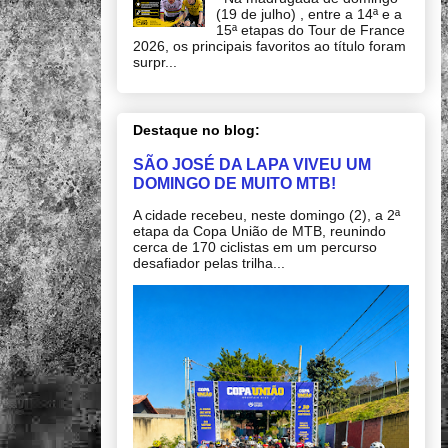
(19 de julho) , entre a 14ª e a
15ª etapas do Tour de France
2026, os principais favoritos ao título foram
surpr...
Destaque no blog:
SÃO JOSÉ DA LAPA VIVEU UM
DOMINGO DE MUITO MTB!
A cidade recebeu, neste domingo (2), a 2ª
etapa da Copa União de MTB, reunindo
cerca de 170 ciclistas em um percurso
desafiador pelas trilha...