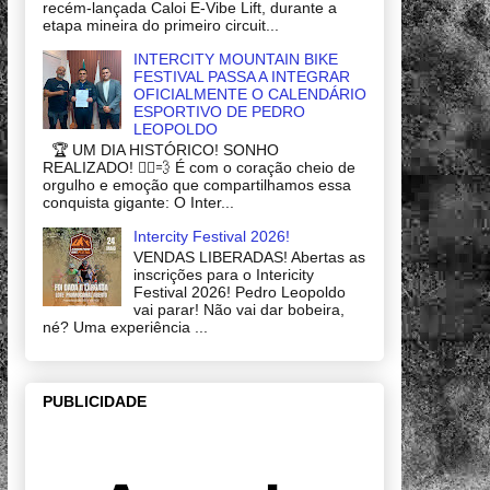
recém-lançada Caloi E-Vibe Lift, durante a
etapa mineira do primeiro circuit...
INTERCITY MOUNTAIN BIKE
FESTIVAL PASSA A INTEGRAR
OFICIALMENTE O CALENDÁRIO
ESPORTIVO DE PEDRO
LEOPOLDO
🏆 UM DIA HISTÓRICO! SONHO
REALIZADO! 🚴‍♂️💨 É com o coração cheio de
orgulho e emoção que compartilhamos essa
conquista gigante: O Inter...
Intercity Festival 2026!
VENDAS LIBERADAS! Abertas as
inscrições para o Intericity
Festival 2026! Pedro Leopoldo
vai parar! Não vai dar bobeira,
né? Uma experiência ...
PUBLICIDADE