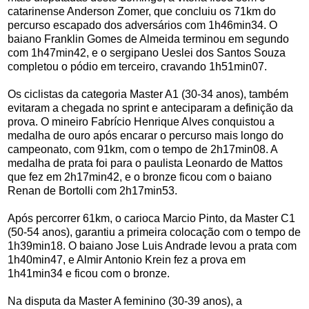
catarinense Anderson Zomer, que concluiu os 71km do
percurso escapado dos adversários com 1h46min34. O
baiano Franklin Gomes de Almeida terminou em segundo
com 1h47min42, e o sergipano Ueslei dos Santos Souza
completou o pódio em terceiro, cravando 1h51min07.
Os ciclistas da categoria Master A1 (30-34 anos), também
evitaram a chegada no sprint e anteciparam a definição da
prova. O mineiro Fabrício Henrique Alves conquistou a
medalha de ouro após encarar o percurso mais longo do
campeonato, com 91km, com o tempo de 2h17min08. A
medalha de prata foi para o paulista Leonardo de Mattos
que fez em 2h17min42, e o bronze ficou com o baiano
Renan de Bortolli com 2h17min53.
Após percorrer 61km, o carioca Marcio Pinto, da Master C1
(50-54 anos), garantiu a primeira colocação com o tempo de
1h39min18. O baiano Jose Luis Andrade levou a prata com
1h40min47, e Almir Antonio Krein fez a prova em
1h41min34 e ficou com o bronze.
Na disputa da Master A feminino (30-39 anos), a