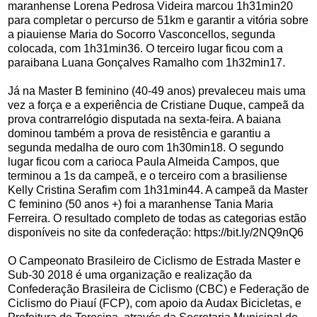
maranhense Lorena Pedrosa Videira marcou 1h31min20
para completar o percurso de 51km e garantir a vitória sobre
a piauiense Maria do Socorro Vasconcellos, segunda
colocada, com 1h31min36. O terceiro lugar ficou com a
paraibana Luana Gonçalves Ramalho com 1h32min17.
Já na Master B feminino (40-49 anos) prevaleceu mais uma
vez a força e a experiência de Cristiane Duque, campeã da
prova contrarrelógio disputada na sexta-feira. A baiana
dominou também a prova de resistência e garantiu a
segunda medalha de ouro com 1h30min18. O segundo
lugar ficou com a carioca Paula Almeida Campos, que
terminou a 1s da campeã, e o terceiro com a brasiliense
Kelly Cristina Serafim com 1h31min44. A campeã da Master
C feminino (50 anos +) foi a maranhense Tania Maria
Ferreira. O resultado completo de todas as categorias estão
disponíveis no site da confederação: https://bit.ly/2NQ9nQ6
O Campeonato Brasileiro de Ciclismo de Estrada Master e
Sub-30 2018 é uma organização e realização da
Confederação Brasileira de Ciclismo (CBC) e Federação de
Ciclismo do Piauí (FCP), com apoio da Audax Bicicletas, e