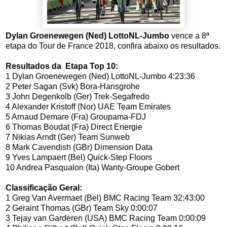
Dylan Groenewegen (Ned) LottoNL-Jumbo
vence a 8ª
etapa do Tour de France 2018, confira abaixo os resultados.
Resultados da Etapa Top 10:
1
Dylan Groenewegen (Ned) LottoNL-Jumbo
4:23:36
2
Peter Sagan (Svk) Bora-Hansgrohe
3
John Degenkolb (Ger) Trek-Segafredo
4
Alexander Kristoff (Nor) UAE Team Emirates
5
Arnaud Demare (Fra) Groupama-FDJ
6
Thomas Boudat (Fra) Direct Energie
7
Nikias Arndt (Ger) Team Sunweb
8
Mark Cavendish (GBr) Dimension Data
9
Yves Lampaert (Bel) Quick-Step Floors
10
Andrea Pasqualon (Ita) Wanty-Groupe Gobert
Classificação Geral:
1
Greg Van Avermaet (Bel) BMC Racing Team
32:43:00
2
Geraint Thomas (GBr) Team Sky
0:00:07
3
Tejay van Garderen (USA) BMC Racing Team
0:00:09