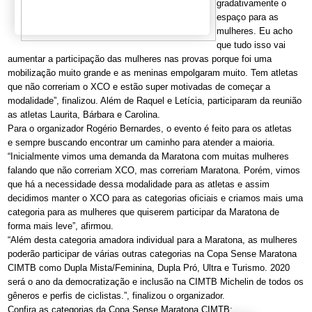
gradativamente o
espaço para as
mulheres. Eu acho
que tudo isso vai
aumentar a participação das mulheres nas provas porque foi uma
mobilização muito grande e as meninas empolgaram muito. Tem atletas
que não correriam o XCO e estão super motivadas de começar a
modalidade”, finalizou. Além de Raquel e Letícia, participaram da reunião
as atletas Laurita, Bárbara e Carolina.
Para o organizador Rogério Bernardes, o evento é feito para os atletas
e sempre buscando encontrar um caminho para atender a maioria.
“Inicialmente vimos uma demanda da Maratona com muitas mulheres
falando que não correriam XCO, mas correriam Maratona. Porém, vimos
que há a necessidade dessa modalidade para as atletas e assim
decidimos manter o XCO para as categorias oficiais e criamos mais uma
categoria para as mulheres que quiserem participar da Maratona de
forma mais leve”, afirmou.
“Além desta categoria amadora individual para a Maratona, as mulheres
poderão participar de várias outras categorias na Copa Sense Maratona
CIMTB como Dupla Mista/Feminina, Dupla Pró, Ultra e Turismo. 2020
será o ano da democratização e inclusão na CIMTB Michelin de todos os
gêneros e perfis de ciclistas.”, finalizou o organizador.
Confira as categorias da Copa Sense Maratona CIMTB: