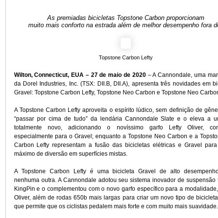
As premiadas bicicletas Topstone Carbon pro
muito mais conforto na estrada além de melhor desem
Topstone Carbon Lefty
Wilton, Connecticut, EUA – 27 de maio de 2020
– A Cannond
da Dorel Industries, Inc. (TSX: DII.B, DII.A), apresenta três n
Gravel: Topstone Carbon Lefty, Topstone Neo Carbon e Topsto
A Topstone Carbon Lefty aproveita o espírito lúdico, sem def
“passar por cima de tudo” da lendária Cannondale Slate 
totalmente novo, adicionando o novíssimo garfo Lefty
especialmente para o Gravel; enquanto a Topstone Neo Car