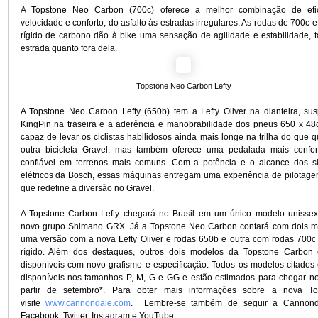
E a Cannondale não parou por aí! Concluindo que tudo é
energia, são lançadas neste momento também as versões e
Carbon, com motor Bosch, chamadas Topstone Neo Car
Carbon Lefty. Essas bicicletas aproveitam todos os recursos
acrescentam os sistemas elétricos para bicicletas líderes 
Bosch para criar máquinas potentes de aventura que vão a q
de tudo, com qualidades de condução irreais.
A Topstone Neo Carbon está disponível em duas configuraçõ
uma versão com rodas 700c e garfo rígido de carbono e 
650b com o novo Lefty Oliver.
A Topstone Neo Carbon (700c) oferece a melhor combin
velocidade e conforto, do asfalto às estradas irregulares. As r
rígido de carbono dão à bike uma sensação de agilidade e e
estrada quanto fora dela.
Topstone Neo Carbon Lefty