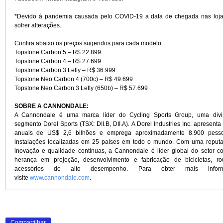
A Topstone Neo Carbon Lefty (650b) tem a Lefty Oliver na 
KingPin na traseira e a aderência e manobrabilidade dos p
capaz de levar os ciclistas habilidosos ainda mais longe na 
outra bicicleta Gravel, mas também oferece uma pedalad
confiável em terrenos mais comuns. Com a potência e o 
elétricos da Bosch, essas máquinas entregam uma experiênc
que redefine a diversão no Gravel.
A Topstone Carbon Lefty chegará no Brasil em um único 
novo grupo Shimano GRX. Já a Topstone Neo Carbon conta
uma versão com a nova Lefty Oliver e rodas 650b e outra c
rígido. Além dos destaques, outros dois modelos da Top
disponíveis com novo grafismo e especificação. Todos os mo
disponíveis nos tamanhos P, M, G e GG e estão estimados p
partir de setembro*. Para obter mais informações sob
visite
www.cannondale.com
. Lembre-se também de segu
Facebook, Twitter, Instagram e YouTube.
*Devido à pandemia causada pelo COVID-19 a data de che
sofrer alterações.
Compartilhar