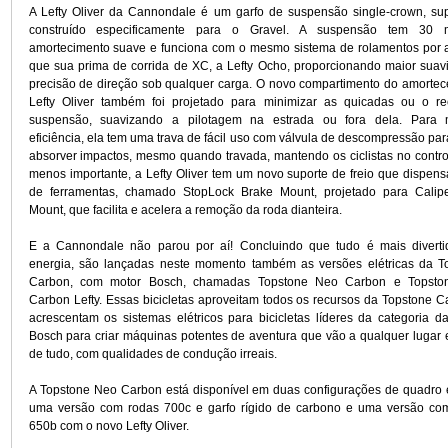
Carbon Lefty representam a fusão das bicicletas elétricas 
máximo de diversão em superfícies mistas.
A Topstone Carbon Lefty é uma bicicleta Gravel de a
nenhuma outra. A Cannondale adotou seu sistema inovador d
KingPin e o complementou com o novo garfo específico para 
Oliver, além de rodas 650b mais largas para criar um novo ti
que permite que os ciclistas pedalem mais forte e com muito m
A Lefty Oliver da Cannondale é um garfo de suspensão sing
construído especificamente para o Gravel. A suspe
amortecimento suave e funciona com o mesmo sistema de ro
que sua prima de corrida de XC, a Lefty Ocho, proporciona
precisão de direção sob qualquer carga. O novo compartime
Lefty Oliver também foi projetado para minimizar as qu
suspensão, suavizando a pilotagem na estrada ou for
eficiência, ela tem uma trava de fácil uso com válvula de de
absorver impactos, mesmo quando travada, mantendo os cicli
menos importante, a Lefty Oliver tem um novo suporte de fre
de ferramentas, chamado StopLock Brake Mount, projetad
Mount, que facilita e acelera a remoção da roda dianteira.