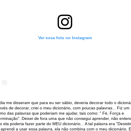
Ver essa foto no Instagram
ia me disseram que para eu ser sábio, deveria decorar todo o dicionár
nvés de decorar, criei o meu dicionário, com poucas palavras... Fiz um
mo das palavras que poderiam me ajudar, tais como: " Fé, Força e
rminação". Deixei de fora uma que não consegui aprender, não enten
 ela poderia fazer parte do MEU dicionário... A tal palavra era "Desistir
aprendi a usar essa palavra, ela não combina com o meu dicionário. 