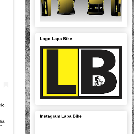
Logo Lapa Bike
io.
Instagram Lapa Bike
dia
".
E