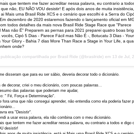
mais que tentem me fazer acreditar nessa palavra, eu contrario a todo
 que não, EU NÃO VOU desistir! E após dois anos de muita insistência
 ai Mais uma Brasil Ride XCS e o cenário que escolhi é a Serra do Cipó
Em dezembro de 2020 estaremos fazendo o lançamento oficial em M
om todos detalhes da mais nova Brasil Ride Stage Race que "Parece
l Mas não É" Preparem as pernas para 2021 preparei quatro boas bri
 vocês, Cipó 5 Dias - Parece Fácil mas Não É -, Botucatu 3 Dias - Your
 Your Glory - Bahia 7 dias More Than Race a Stage in Your Life, a qua
vinhem onde?
publicação compartilhada por
Brasil Ride
(@brasilride) em
13 de Jul, 2020 às 4:19 
e disseram que para eu ser sábio, deveria decorar todo o dicionário.
 de decorar, criei o meu dicionário, com poucas palavras...
resumo das palavras que poderiam me ajudar,
o: " Fé, Força e Determinação".
e fora uma que não consegui aprender, não entendia como ela poderia fazer p
onário...
avra era "Desistir".
ndi a usar essa palavra, ela não combina com o meu dicionário.
is que tentem me fazer acreditar nessa palavra, eu contrario a todos e digo
 desistir!
ois anos de muita insistência, está ai Mais uma Brasil Ride XCS e o cenário