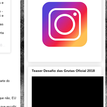
s e
,
 -
G e
gas
rta
PDT
Teaser Desafio das Grutas Oficial 2018
arte do
 que não, EU
 que escolhi