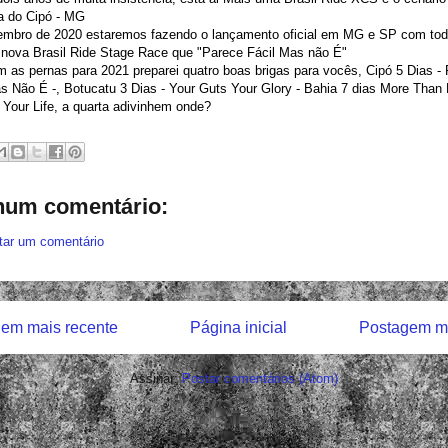
a do Cipó - MG
mbro de 2020 estaremos fazendo o lançamento oficial em MG e SP com tod
 nova Brasil Ride Stage Race que "Parece Fácil Mas não É"
 as pernas para 2021 preparei quatro boas brigas para vocês, Cipó 5 Dias -
s Não É -, Botucatu 3 Dias - Your Guts Your Glory - Bahia 7 dias More Than
 Your Life, a quarta adivinhem onde?
um comentário:
tar um comentário
em mais recente
Página inicial
Postagem ma
Assinar:
Postar comentários (Atom)