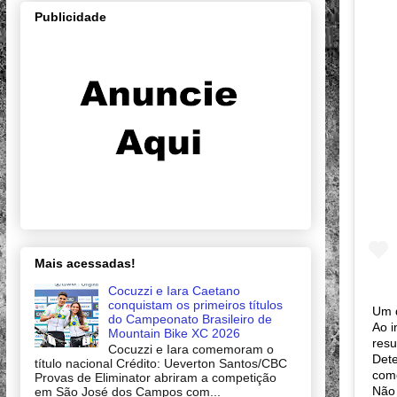
Publicidade
Mais acessadas!
Cocuzzi e Iara Caetano
conquistam os primeiros títulos
Um d
do Campeonato Brasileiro de
Ao i
Mountain Bike XC 2026
resu
Cocuzzi e Iara comemoram o
Dete
título nacional Crédito: Ueverton Santos/CBC
como
Provas de Eliminator abriram a competição
Não 
em São José dos Campos com...