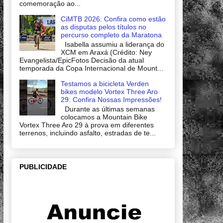
comemoração ao...
CiMTB 2026: Confira como estão
as disputas pelos títulos no
percurso completo da Maratona
Isabella assumiu a liderança do
XCM em Araxá (Crédito: Ney
Evangelista/EpicFotos Decisão da atual
temporada da Copa Internacional de Mount...
Testamos a bicicleta Verden
bikes modelo Vortex Three Aro
29: Confira Nossas Impressões!
Durante as últimas semanas
colocamos a Mountain Bike
Vortex Three Aro 29 à prova em diferentes
terrenos, incluindo asfalto, estradas de te...
PUBLICIDADE