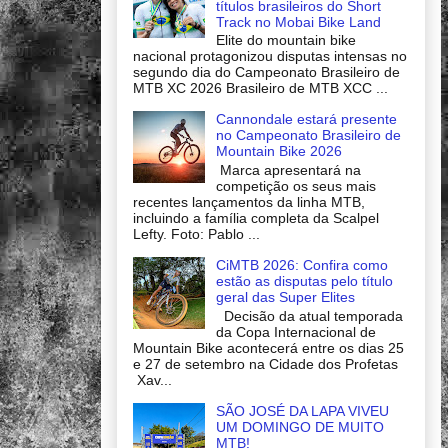
títulos brasileiros do Short
Track no Mobai Bike Land
Elite do mountain bike
nacional protagonizou disputas intensas no
segundo dia do Campeonato Brasileiro de
MTB XC 2026 Brasileiro de MTB XCC ...
Cannondale estará presente
no Campeonato Brasileiro de
Mountain Bike 2026
Marca apresentará na
competição os seus mais
recentes lançamentos da linha MTB,
incluindo a família completa da Scalpel
Lefty. Foto: Pablo ...
CiMTB 2026: Confira como
estão as disputas pelo título
geral das Super Elites
Decisão da atual temporada
da Copa Internacional de
Mountain Bike acontecerá entre os dias 25
e 27 de setembro na Cidade dos Profetas
Xav...
SÃO JOSÉ DA LAPA VIVEU
UM DOMINGO DE MUITO
MTB!