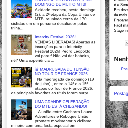
DOMINGO DE MUITO MTB!
é a Serr
A cidade recebeu, neste domingo
Em deze
(2), a 2ª etapa da Copa União de
da mais
MTB, reunindo cerca de 170
Preparem
ciclistas em um percurso desafiador pelas
Fácil ma
trilha...
Stage in
Intercity Festival 2026!
VENDAS LIBERADAS! Abertas as
inscrições para o Intericity
Festival 2026! Pedro Leopoldo
vai parar! Não vai dar bobeira,
Nenh
né? Uma experiência ...
Pos
🚨 MADRUGADA DE TENSÃO
NO TOUR DE FRANCE 2026
Na madrugada de domingo (19
de julho) , entre a 14ª e a 15ª
etapas do Tour de France 2026,
os principais favoritos ao título foram surpr...
Postag
UMA GRANDE CELEBRAÇÃO
DO MTB ESTÁ CHEGANDO!
A união entre Cachorro Louco
Adventures e Reboque União
promete movimentar o ciclismo
mineiro com uma festa especial em