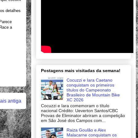
os detalhes
 Parece
 Race a
Postagens mais visitadas da semana!
Cocuzzi e Iara Caetano
conquistam os primeiros
títulos do Campeonato
Brasileiro de Mountain Bike
XC 2026
is antiga
Cocuzzi e Iara comemoram o título
nacional Crédito: Ueverton Santos/CBC
Provas de Eliminator abriram a competição
em São José dos Campos com...
Raiza Goulão e Alex
Malacarne conquistam os