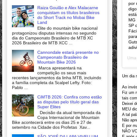
por 
Raiza Goulão e Alex Malacarne
digo
conquistam os títulos brasileiros
está
do Short Track no Mobai Bike
MG 
Land
SP c
Elite do mountain bike nacional
Fáci
protagonizou disputas intensas no segundo
para
dia do Campeonato Brasileiro de MTB XC
Guts
2026 Brasileiro de MTB XCC ...
adi
Cannondale estará presente no
Campeonato Brasileiro de
Uma 
Mountain Bike 2026
Marca apresentará na
competição os seus mais
Um dia m
recentes lançamentos da linha MTB, incluindo
a família completa da Scalpel Lefty. Foto:
Ao invés
Pablo ...
Fiz um 
CiMTB 2026: Confira como estão
tais com
as disputas pelo título geral das
Deixei d
Super Elites
MEU dici
Decisão da atual temporada da
A tal pal
Copa Internacional de Mountain
Não apre
Bike acontecerá entre os dias 25 e 27 de
E por ma
setembro na Cidade dos Profetas Xav...
NÃO VOU
SÃO JOSÉ DA LAPA VIVEU UM
E após d