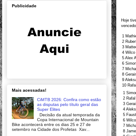
Publicidade
Hoje tiv
vencedor
1 Mathi
2 Ruben
3 Matte
4 Wilc
5 Alex 
6 Simon
7 Mich
8 Gerai
9 Alek
10 Raf
Mais acessadas!
1 Simo
2 Rafa
CiMTB 2026: Confira como estão
3 Gera
as disputas pelo título geral das
Super Elites
4 Alek
Decisão da atual temporada da
5 Faus
Copa Internacional de Mountain
6 Wilc
Bike acontecerá entre os dias 25 e 27 de
7 Mich
setembro na Cidade dos Profetas Xav...
8 Jame