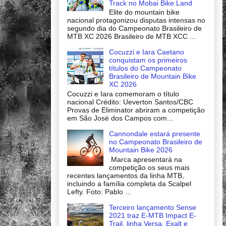
Track no Mobai Bike Land
Elite do mountain bike
nacional protagonizou disputas intensas no
segundo dia do Campeonato Brasileiro de
MTB XC 2026 Brasileiro de MTB XCC ...
Cocuzzi e Iara Caetano
conquistam os primeiros
títulos do Campeonato
Brasileiro de Mountain Bike
XC 2026
Cocuzzi e Iara comemoram o título
nacional Crédito: Ueverton Santos/CBC
Provas de Eliminator abriram a competição
em São José dos Campos com...
Cannondale estará presente
no Campeonato Brasileiro de
Mountain Bike 2026
Marca apresentará na
competição os seus mais
recentes lançamentos da linha MTB,
incluindo a família completa da Scalpel
Lefty. Foto: Pablo ...
Terceiro lançamento Sense
2021 traz E-MTB Impact E-
Trail, linha Versa, Exalt e