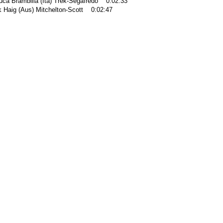
uca Brambilla (Ita) Trek-Segafredo 0:02:33
k Haig (Aus) Mitchelton-Scott 0:02:47