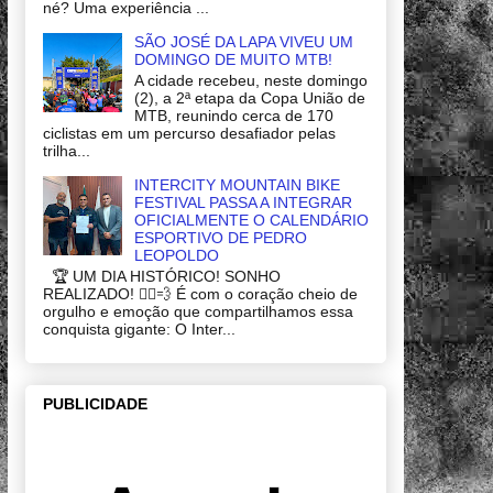
né? Uma experiência ...
SÃO JOSÉ DA LAPA VIVEU UM
DOMINGO DE MUITO MTB!
A cidade recebeu, neste domingo
(2), a 2ª etapa da Copa União de
MTB, reunindo cerca de 170
ciclistas em um percurso desafiador pelas
trilha...
INTERCITY MOUNTAIN BIKE
FESTIVAL PASSA A INTEGRAR
OFICIALMENTE O CALENDÁRIO
ESPORTIVO DE PEDRO
LEOPOLDO
🏆 UM DIA HISTÓRICO! SONHO
REALIZADO! 🚴‍♂️💨 É com o coração cheio de
orgulho e emoção que compartilhamos essa
conquista gigante: O Inter...
PUBLICIDADE