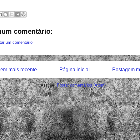
um comentário:
tar um comentário
em mais recente
Página inicial
Postagem ma
Assinar:
Postar comentários (Atom)