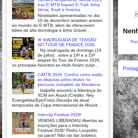
traz E-MTB Impact E-Trail, linha
Versa, Exalt e Invictus
Novidades apresentadas no dia
10 de dezembro ampliam acesso
ao mundo do E-MTB, além de oferecerem
Nenh
bikes de alta tecnologia e linha Gravel...
🚨 MADRUGADA DE TENSÃO
Pos
NO TOUR DE FRANCE 2026
Na madrugada de domingo (19
de julho) , entre a 14ª e a 15ª
etapas do Tour de France 2026,
os principais favoritos ao título foram surpr...
Postag
CiMTB 2026: Confira como estão
as disputas pelos títulos no
percurso completo da Maratona
Isabella assumiu a liderança do
XCM em Araxá (Crédito: Ney
Evangelista/EpicFotos Decisão da atual
temporada da Copa Internacional de Mount...
Intercity Festival 2026!
VENDAS LIBERADAS! Abertas as
inscrições para o Intericity
Festival 2026! Pedro Leopoldo
vai parar! Não vai dar bobeira,