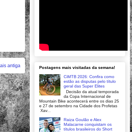
is antiga
Postagens mais visitadas da semana!
CiMTB 2026: Confira como
estão as disputas pelo título
geral das Super Elites
Decisão da atual temporada
da Copa Internacional de
Mountain Bike acontecerá entre os dias 25
e 27 de setembro na Cidade dos Profetas
Xav...
Raiza Goulão e Alex
Malacarne conquistam os
títulos brasileiros do Short