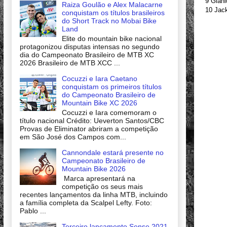
9 Gianl
Raiza Goulão e Alex Malacarne
10 Jac
conquistam os títulos brasileiros
do Short Track no Mobai Bike
Land
Elite do mountain bike nacional
protagonizou disputas intensas no segundo
dia do Campeonato Brasileiro de MTB XC
2026 Brasileiro de MTB XCC ...
Cocuzzi e Iara Caetano
conquistam os primeiros títulos
do Campeonato Brasileiro de
Mountain Bike XC 2026
Cocuzzi e Iara comemoram o
título nacional Crédito: Ueverton Santos/CBC
Provas de Eliminator abriram a competição
em São José dos Campos com...
Cannondale estará presente no
Campeonato Brasileiro de
Mountain Bike 2026
Marca apresentará na
competição os seus mais
recentes lançamentos da linha MTB, incluindo
a família completa da Scalpel Lefty. Foto:
Pablo ...
Terceiro lançamento Sense 2021