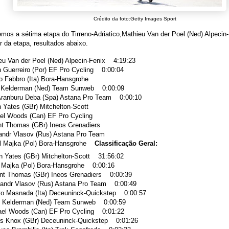
Crédito da foto:Getty Images Sport
emos a sétima etapa do Tirreno-Adriatico,
Mathieu Van der Poel (Ned) Alpecin
 da etapa, resultados abaixo.
eu Van der Poel (Ned) Alpecin-Fenix 4:19:23
 Guerreiro (Por) EF Pro Cycling 0:00:04
o Fabbro (Ita) Bora-Hansgrohe
o Kelderman (Ned) Team Sunweb 0:00:09
Aranburu Deba (Spa) Astana Pro Team 0:00:10
 Yates (GBr) Mitchelton-Scott
ael Woods (Can) EF Pro Cycling
nt Thomas (GBr) Ineos Grenadiers
sandr Vlasov (Rus) Astana Pro Team
al Majka (Pol) Bora-Hansgrohe
Classificação Geral:
n Yates (GBr) Mitchelton-Scott 31:56:02
l Majka (Pol) Bora-Hansgrohe 0:00:16
int Thomas (GBr) Ineos Grenadiers 0:00:39
sandr Vlasov (Rus) Astana Pro Team 0:00:49
to Masnada (Ita) Deceuninck-Quickstep 0:00:57
o Kelderman (Ned) Team Sunweb 0:00:59
ael Woods (Can) EF Pro Cycling 0:01:22
s Knox (GBr) Deceuninck-Quickstep 0:01:26