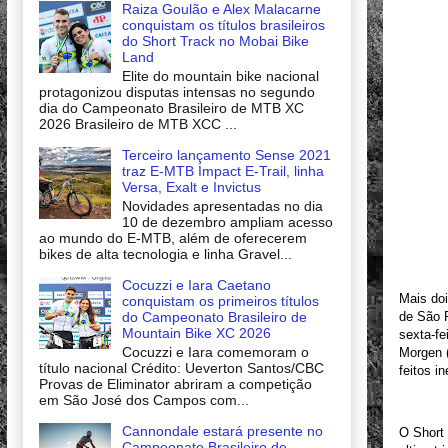
Raiza Goulão e Alex Malacarne
conquistam os títulos brasileiros
do Short Track no Mobai Bike
Land
Elite do mountain bike nacional
protagonizou disputas intensas no segundo
dia do Campeonato Brasileiro de MTB XC
2026 Brasileiro de MTB XCC ...
Terceiro lançamento Sense 2021
traz E-MTB Impact E-Trail, linha
Versa, Exalt e Invictus
Novidades apresentadas no dia
10 de dezembro ampliam acesso
ao mundo do E-MTB, além de oferecerem
bikes de alta tecnologia e linha Gravel...
Cocuzzi e Iara Caetano
Mais doi
conquistam os primeiros títulos
de São P
do Campeonato Brasileiro de
Mountain Bike XC 2026
sexta-fe
Cocuzzi e Iara comemoram o
Morgen (
título nacional Crédito: Ueverton Santos/CBC
feitos i
Provas de Eliminator abriram a competição
em São José dos Campos com...
Cannondale estará presente no
O Short 
Campeonato Brasileiro de