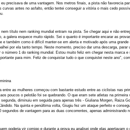
eu precisava de uma vantagem. Nos metros finais, a pista não favorecia para
as curvas antes no asfalto, então tentei conseguir a vitória o mais cedo possív
u.
 nem título nem ranking mundial entram na pista. Se chegar aqui e não entre
o, a galera esquece muito rápido. Sei o quanto é importante encarar as prov
de e também como é difícil manter-se em alerta e motivado após uma grande 
balhei por ela tanto tempo. Neste momento, preciso dar uma descarga, parar
er o número 1 do ranking mundial. Estou muito feliz em chegar nesta marca e 
portante para mim. Feliz de conquistar tudo o que conquistei neste ano", c
i
eminina
a entre as mulheres começou com bastante estudo entre as ciclistas nas pri
 aos poucos o pelotão foi se quebrando. O que eram sete atletas na primeira 
 segunda, diminuiu em seguida para apenas três - Giuliana Morgen, Raiza Go
Cândido. Na quinta e penúltima volta, Giugiu fez um ataque perfeito e consegu
0 segundos de vantagem para as duas concorrentes, apenas administrando no
uem poderia vir comigo e durante a prova eu analisei onde elas apertavam o 