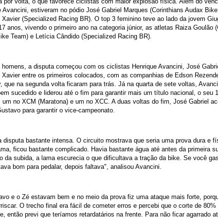
ia por volta, o que favorece ciclistas com maior explosão física. Além do ven
 Avancini, estiveram no pódio José Gabriel Marques (Corinthians Audax Bik
Xavier (Specialized Racing BR). O top 3 feminino teve ao lado da jovem Giu
7 anos, vivendo o primeiro ano na categoria júnior, as atletas Raiza Goulão (
ke Team) e Letícia Cândido (Specialized Racing BR).
 homens, a disputa começou com os ciclistas Henrique Avancini, José Gabri
 Xavier entre os primeiros colocados, com as companhias de Edson Rezende
, que na segunda volta ficaram para trás. Já na quarta de sete voltas, Avanc
em sucedido e liderou até o fim para garantir mais um título nacional, o seu 
 um no XCM (Maratona) e um no XCC. A duas voltas do fim, José Gabriel ac
ustavo para garantir o vice-campeonato.
 disputa bastante intensa. O circuito mostrava que seria uma prova dura e fí
ma, ficou bastante complicado. Havia bastante água até antes da primeira s
ho da subida, a lama escurecia o que dificultava a tração da bike. Se você g
ava bom para pedalar, depois faltava", analisou Avancini.
avo e o Zé estavam bem e no meio da prova fiz uma ataque mais forte, porq
rriscar. O trecho final era fácil de cometer erros e percebi que o corte de 80% 
te, então previ que teríamos retardatários na frente. Para não ficar agarrado a