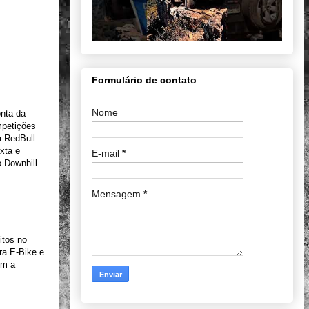
Formulário de contato
Nome
onta da
mpetições
a RedBull
xta e
E-mail
*
 Downhill
Mensagem
*
itos no
ra E-Bike e
om a