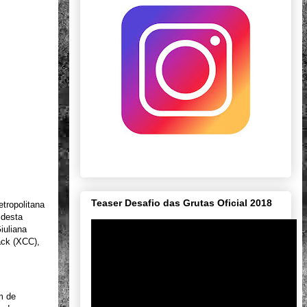
Teaser Desafio das Grutas Oficial 2018
etropolitana
 desta
iuliana
ack (XCC),
m de