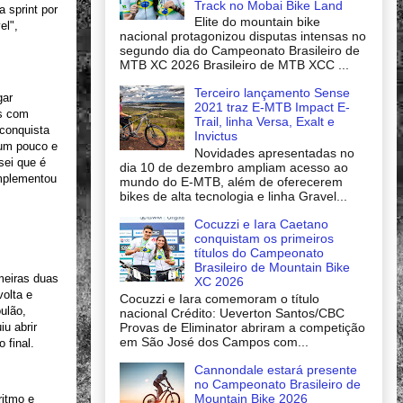
Track no Mobai Bike Land
 sprint por
Elite do mountain bike
el",
nacional protagonizou disputas intensas no
segundo dia do Campeonato Brasileiro de
MTB XC 2026 Brasileiro de MTB XCC ...
Terceiro lançamento Sense
gar
2021 traz E-MTB Impact E-
as com
Trail, linha Versa, Exalt e
conquista
Invictus
 um pouco e
Novidades apresentadas no
sei que é
dia 10 de dezembro ampliam acesso ao
omplementou
mundo do E-MTB, além de oferecerem
bikes de alta tecnologia e linha Gravel...
Cocuzzi e Iara Caetano
conquistam os primeiros
títulos do Campeonato
Brasileiro de Mountain Bike
meiras duas
XC 2026
volta e
Cocuzzi e Iara comemoram o título
ulão,
nacional Crédito: Ueverton Santos/CBC
iu abrir
Provas de Eliminator abriram a competição
em São José dos Campos com...
 final.
Cannondale estará presente
no Campeonato Brasileiro de
Mountain Bike 2026
ritmo e