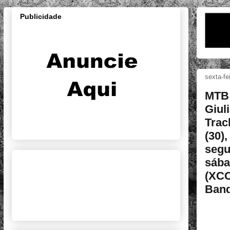
Publicidade
sexta-fe
MTB 
Giul
Trac
(30)
segu
sába
(XCO
Band