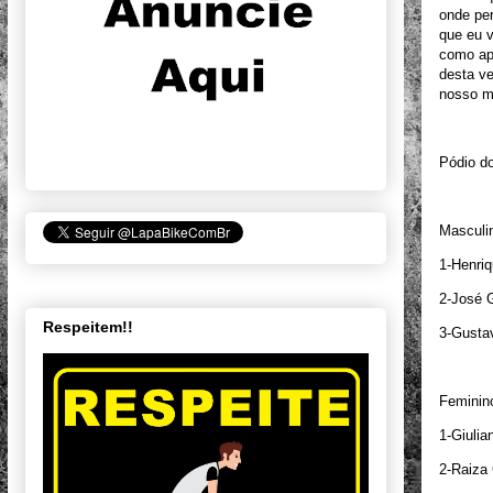
onde per
que eu v
como apr
desta ve
nosso mo
Pódio d
Masculi
1-Henri
2-José 
Respeitem!!
3-Gusta
Feminin
1-Giuli
2-Raiza