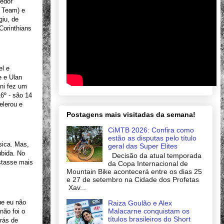
cedor
e Team) e
giu, de
Corinthians
el e
 e Ulan
ini fez um
16º - são 14
elerou e
Postagens mais visitadas da semana!
CiMTB 2026: Confira como
estão as disputas pelo título
sica. Mas,
geral das Super Elites
ubida. No
Decisão da atual temporada
astasse mais
da Copa Internacional de
Mountain Bike acontecerá entre os dias 25
e 27 de setembro na Cidade dos Profetas
Xav...
ue eu não
Raiza Goulão e Alex
Malacarne conquistam os
não foi o
títulos brasileiros do Short
trás de