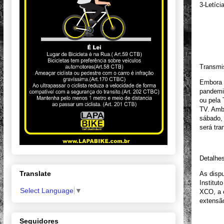
3-Letíc
Transmi
Embora o
pandemi
ou pela
TV. Amb
sábado, 
será tra
Detalhes
Translate
As dispu
Institut
Select Language
▼
XCO, a o
extensão
Seguidores