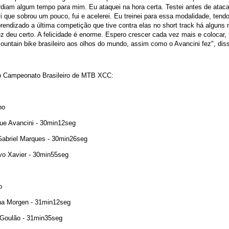
diam algum tempo para mim. Eu ataquei na hora certa. Testei antes de ataca
i que sobrou um pouco, fui e acelerei. Eu treinei para essa modalidade, tend
endizado a última competição que tive contra elas no short track há alguns
z deu certo. A felicidade é enorme. Espero crescer cada vez mais e colocar, 
untain bike brasileiro aos olhos do mundo, assim como o Avancini fez", dis
o Campeonato Brasileiro de MTB XCC:
no
que Avancini - 30min12seg
Gabriel Marques - 30min26seg
vo Xavier - 30min55seg
o
ana Morgen - 31min12seg
 Goulão - 31min35seg