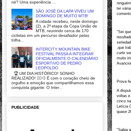
né? Uma experiência ...
ninguém 
ter vári
SÃO JOSÉ DA LAPA VIVEU UM
comento
DOMINGO DE MUITO MTB!
A cidade recebeu, neste domingo
(2), a 2ª etapa da Copa União de
MTB, reunindo cerca de 170
"Sei que
ciclistas em um percurso desafiador pelas
resultad
trilha...
serieda
,que tra
INTERCITY MOUNTAIN BIKE
curtir s
FESTIVAL PASSA A INTEGRAR
muito im
OFICIALMENTE O CALENDÁRIO
ESPORTIVO DE PEDRO
Avancin
LEOPOLDO
🏆 UM DIA HISTÓRICO! SONHO
REALIZADO! 🚴‍♂️💨 É com o coração cheio de
Prova f
orgulho e emoção que compartilhamos essa
conquista gigante: O Inter...
A disput
voltas e
cinco na
Letícia 
PUBLICIDADE
quase 2
"Sabia q