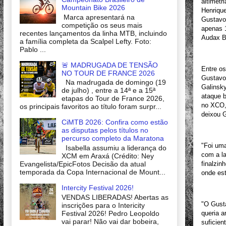
altimetr
Mountain Bike 2026
Henrique
Marca apresentará na
Gustavo 
competição os seus mais
apenas 1
recentes lançamentos da linha MTB, incluindo
Audax Bi
a família completa da Scalpel Lefty. Foto:
Pablo ...
🚨 MADRUGADA DE TENSÃO
Entre os
NO TOUR DE FRANCE 2026
Gustavo
Na madrugada de domingo (19
Galinsky
de julho) , entre a 14ª e a 15ª
ataque b
etapas do Tour de France 2026,
no XCO,
os principais favoritos ao título foram surpr...
deixou G
CiMTB 2026: Confira como estão
as disputas pelos títulos no
percurso completo da Maratona
"Foi uma
Isabella assumiu a liderança do
com a la
XCM em Araxá (Crédito: Ney
finalzin
Evangelista/EpicFotos Decisão da atual
temporada da Copa Internacional de Mount...
onde est
Intercity Festival 2026!
VENDAS LIBERADAS! Abertas as
"O Gust
inscrições para o Intericity
queria a
Festival 2026! Pedro Leopoldo
vai parar! Não vai dar bobeira,
suficien