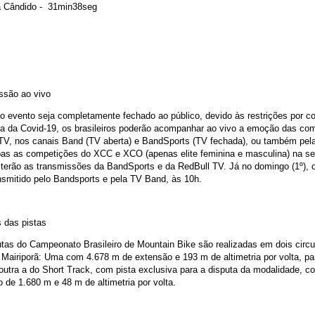
ia Cândido - 31min38seg
ssão ao vivo
 evento seja completamente fechado ao público, devido às restrições por c
a da Covid-19, os brasileiros poderão acompanhar ao vivo a emoção das co
 TV, nos canais Band (TV aberta) e BandSports (TV fechada), ou também pel
as as competições do XCC e XCO (apenas elite feminina e masculina) na se
terão as transmissões da BandSports e da RedBull TV. Já no domingo (1º), o
nsmitido pelo Bandsports e pela TV Band, às 10h.
 das pistas
tas do Campeonato Brasileiro de Mountain Bike são realizadas em dois circu
o Mairiporã: Uma com 4.678 m de extensão e 193 m de altimetria por volta, pa
utra a do Short Track, com pista exclusiva para a disputa da modalidade, c
 de 1.680 m e 48 m de altimetria por volta.