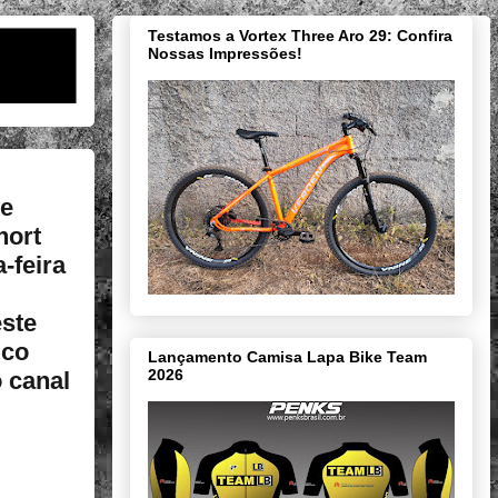
Testamos a Vortex Three Aro 29: Confira
Nossas Impressões!
 e
hort
-feira
este
ico
Lançamento Camisa Lapa Bike Team
2026
 canal