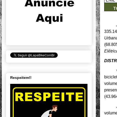
ENIL
T
335.14
Urban
(68.80
Elétric
DISTR
bicicl
Respeitem!!
volume
presen
(43.96
volume