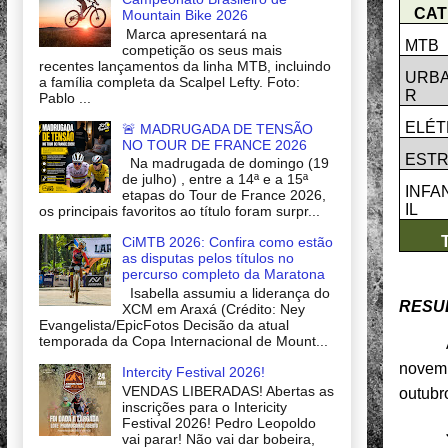
CAT
Mountain Bike 2026
Marca apresentará na
MTB
competição os seus mais
recentes lançamentos da linha MTB, incluindo
URBA
a família completa da Scalpel Lefty. Foto:
R
Pablo ...
ELÉT
🚨 MADRUGADA DE TENSÃO
NO TOUR DE FRANCE 2026
EST
Na madrugada de domingo (19
de julho) , entre a 14ª e a 15ª
INFA
etapas do Tour de France 2026,
IL
os principais favoritos ao título foram surpr...
CiMTB 2026: Confira como estão
as disputas pelos títulos no
percurso completo da Maratona
Isabella assumiu a liderança do
RESU
XCM em Araxá (Crédito: Ney
Evangelista/EpicFotos Decisão da atual
temporada da Copa Internacional de Mount...
novemb
Intercity Festival 2026!
VENDAS LIBERADAS! Abertas as
outubr
inscrições para o Intericity
Festival 2026! Pedro Leopoldo
vai parar! Não vai dar bobeira,