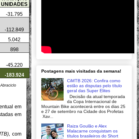
UNIDADES
-31.795
-112.849
5.042
898
-45.220
Postagens mais visitadas da semana!
-183.924
CiMTB 2026: Confira como
estão as disputas pelo título
 Abraciclo
geral das Super Elites
Decisão da atual temporada
da Copa Internacional de
Mountain Bike acontecerá entre os dias 25
centual em
e 27 de setembro na Cidade dos Profetas
istadas em
Xav...
Raiza Goulão e Alex
Malacarne conquistam os
MTB)
, com
títulos brasileiros do Short