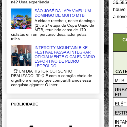
né? Uma experiência ...
36.585
houve 
SÃO JOSÉ DA LAPA VIVEU UM
DOMINGO DE MUITO MTB!
a nove
A cidade recebeu, neste domingo
(2), a 2ª etapa da Copa União de
MTB, reunindo cerca de 170
ciclistas em um percurso desafiador pelas
trilha...
C
INTERCITY MOUNTAIN BIKE
FESTIVAL PASSA A INTEGRAR
OFICIALMENTE O CALENDÁRIO
ESPORTIVO DE PEDRO
LEOPOLDO
🏆 UM DIA HISTÓRICO! SONHO
CAT
REALIZADO! 🚴‍♂️💨 É com o coração cheio de
orgulho e emoção que compartilhamos essa
MTB
conquista gigante: O Inter...
URBA
ER
ELÉT
PUBLICIDADE
EST
INFA