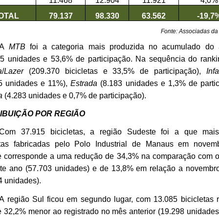
11.468
12.904
11.921
4,0%
OTAL
79.137
98.330
63.562
-19,7
Fonte: Associadas da
A
MTB
foi a categoria mais produzida no acumulado do
5 unidades e 53,6% de participação. Na sequência do ranki
a
/
Lazer
(209.370 bicicletas e 33,5% de participação),
Inf
5 unidades e 11%),
Estrada
(8.183 unidades e 1,3% de partic
a
(4.283 unidades e 0,7% de participação).
IBUIÇÃO POR REGIÃO
Com 37.915 bicicletas, a região Sudeste foi a que mai
etas fabricadas pelo Polo Industrial de Manaus em novem
 corresponde a uma redução de 34,3% na comparação com o
te ano (57.703 unidades) e de 13,8% em relação a novembr
4 unidades).
A região Sul ficou em segundo lugar, com 13.085 bicicletas 
 32,2% menor ao registrado no mês anterior (19.298 unidade