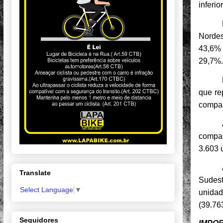
inferi
Norde
43,6% 
29,7%.
que re
compar
compar
3.603 
Translate
Sudest
Select Language
▼
unidad
(39.76
Seguidores