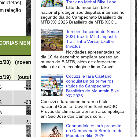
Track no Mobai Bike Land
cicletas)
Elite do mountain bike
em relação
nacional protagonizou disputas intensas no
segundo dia do Campeonato Brasileiro de
MTB XC 2026 Brasileiro de MTB XCC ...
Terceiro lançamento Sense
2021 traz E-MTB Impact E-
Trail, linha Versa, Exalt e
EGORIAS MENSAL
Invictus
Novidades apresentadas no
dia 10 de dezembro ampliam acesso ao
mundo do E-MTB, além de oferecerem
o/20)
(novembro/20)
bikes de alta tecnologia e linha Gravel...
/
Cocuzzi e Iara Caetano
o/19)
(outubro/20)
conquistam os primeiros
títulos do Campeonato
%
-21,0%
Brasileiro de Mountain Bike
XC 2026
Cocuzzi e Iara comemoram o título
%
-63,1%
nacional Crédito: Ueverton Santos/CBC
Provas de Eliminator abriram a competição
%
6,0%
em São José dos Campos com...
%
-9,3%
Cannondale estará presente
no Campeonato Brasileiro de
Mountain Bike 2026