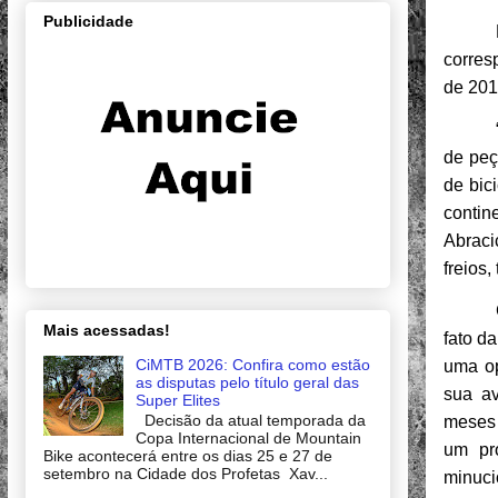
Publicidade
corre
de 201
de peç
de bic
contin
Abraci
freios
Mais acessadas!
fato d
CiMTB 2026: Confira como estão
uma op
as disputas pelo título geral das
sua av
Super Elites
Decisão da atual temporada da
meses 
Copa Internacional de Mountain
um pr
Bike acontecerá entre os dias 25 e 27 de
setembro na Cidade dos Profetas Xav...
minuci