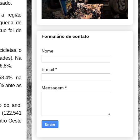
ssado.
 a região
 queda de
uo foi de
Formulário de contato
icletas, o
Nome
dades). Na
 6,8%.
E-mail
*
 58,4% na
9% ante as
Mensagem
*
o do ano:
 (122.541
ntro Oeste