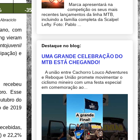
-7,6%
Marca apresentará na
competição os seus mais
%
-35,4%
recentes lançamentos da linha MTB,
incluindo a família completa da Scalpel
 Abraciclo
Lefty. Foto: Pablo ...
 ano, com
ng vieram
antojuvenil
Destaque no blog:
ipação) e
UMA GRANDE CELEBRAÇÃO DO
MTB ESTÁ CHEGANDO!
A união entre Cachorro Louco Adventures
e Reboque União promete movimentar o
ciclismo mineiro com uma festa especial
s recebeu
em comemoração ao...
bro. Esse
utubro do
o de 2019
recebidas,
s) e 22,2%