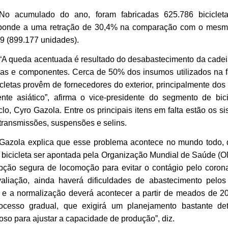
No acumulado do ano, foram fabricadas 625.786 biciclet
sponde a uma retração de 30,4% na comparação com o mesm
9 (899.177 unidades).
“A queda acentuada é resultado do desabastecimento da cade
as e componentes. Cerca de 50% dos insumos utilizados na f
icletas provêm de fornecedores do exterior, principalmente dos
ente asiático”, afirma o vice-presidente do segmento de bic
clo, Cyro Gazola. Entre os principais itens em falta estão os s
, transmissões, suspensões e selins.
Gazola explica que esse problema acontece no mundo todo, 
a bicicleta ser apontada pela Organização Mundial de Saúde 
ção segura de locomoção para evitar o contágio pelo corona
aliação, ainda haverá dificuldades de abastecimento pelos
e a normalização deverá acontecer a partir de meados de 20
ocesso gradual, que exigirá um planejamento bastante de
oso para ajustar a capacidade de produção”, diz.