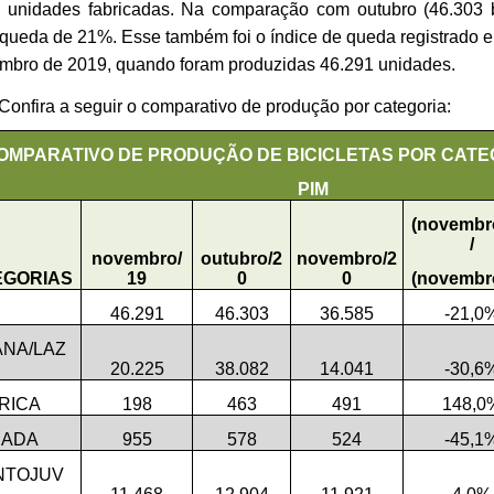
 unidades fabricadas. Na comparação com outubro (46.303 bi
queda de 21%. Esse também foi o índice de queda registrado 
mbro de 2019, quando foram produzidas 46.291 unidades.
Confira a seguir o comparativo de produção por categoria:
OMPARATIVO DE PRODUÇÃO DE BICICLETAS POR CAT
PIM
(novembr
/
novembro/
outubro/2
novembro/2
EGORIAS
19
0
0
(novembr
46.291
46.303
36.585
-21,0
NA/LAZ
20.225
38.082
14.041
-30,6
RICA
198
463
491
148,0
RADA
955
578
524
-45,1
NTOJUV