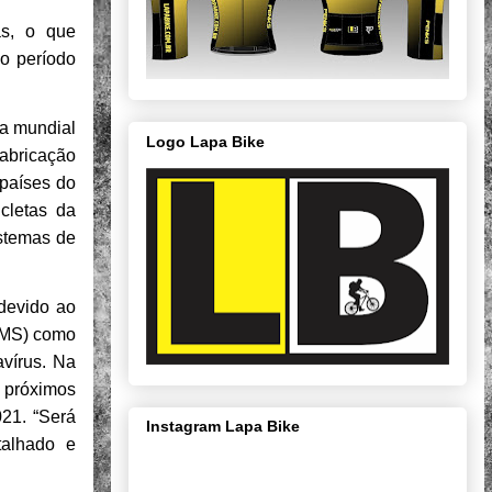
as, o que
o período
ia mundial
Logo Lapa Bike
abricação
 países do
icletas da
istemas de
devido ao
(OMS) como
vírus. Na
 próximos
21. “Será
Instagram Lapa Bike
talhado e