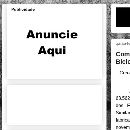
Publicidade
quinta-f
Com 
Bici
Cerc
63.562
dos Fa
Simila
fabri
novemb