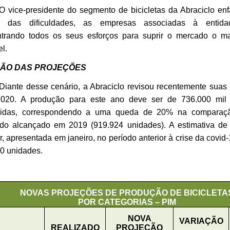
O vice-presidente do segmento de bicicletas da Abraciclo enf
r das dificuldades, as empresas associadas à entida
trando todos os seus esforços para suprir o mercado o ma
l.
SÃO DAS PROJEÇÕES
Diante desse cenário, a Abraciclo revisou recentemente suas
020. A produção para este ano deve ser de 736.000 mil b
zidas, correspondendo a uma queda de 20% na comparaç
ado alcançado em 2019 (919.924 unidades).
A estimativa de
r, apresentada em janeiro, no período anterior à crise da covid-
0 unidades.
NOVAS PROJEÇÕES DE PRODUÇÃO DE BICICLETA
POR CATEGORIAS – PIM
NOVA
VARIAÇÃO
REALIZADO
PROJEÇÃO