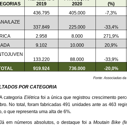
EGORIAS
2019
2020
(%)
436.795
405.000
-7,3%
NA/LAZE
337.849
225.000
-33,4%
RICA
2.958
8.000
271,9%
RADA
9.102
10.000
20,9%
NTOJUVEN
133.220
88.000
-33,9%
TOTAL
919.924
736.000
-20,0%
Fonte: Associadas da
LTADOS POR CATEGORIA
A categoria
Elétrica
foi a única que registrou crescimento per
ro. No total, foram fabricadas 491 unidades ante as 463 reg
o, o que representa uma alta de 6%.
Já em números absolutos, o destaque foi a
Moutain Bike (