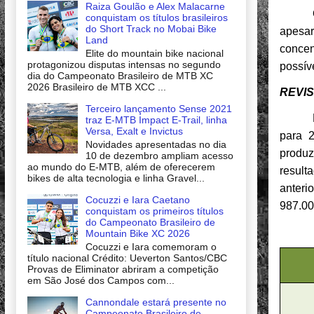
Raiza Goulão e Alex Malacarne
conquistam os títulos brasileiros
do Short Track no Mobai Bike
apesa
Land
concen
Elite do mountain bike nacional
protagonizou disputas intensas no segundo
possíve
dia do Campeonato Brasileiro de MTB XC
2026 Brasileiro de MTB XCC ...
REVI
Terceiro lançamento Sense 2021
traz E-MTB Impact E-Trail, linha
Versa, Exalt e Invictus
para 2
Novidades apresentadas no dia
produ
10 de dezembro ampliam acesso
ao mundo do E-MTB, além de oferecerem
result
bikes de alta tecnologia e linha Gravel...
anterio
Cocuzzi e Iara Caetano
987.00
conquistam os primeiros títulos
do Campeonato Brasileiro de
Mountain Bike XC 2026
Cocuzzi e Iara comemoram o
título nacional Crédito: Ueverton Santos/CBC
Provas de Eliminator abriram a competição
em São José dos Campos com...
Cannondale estará presente no
Campeonato Brasileiro de