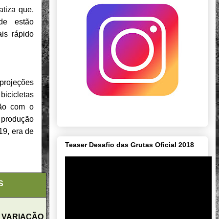
atiza que,
de estão
is rápido
 projeções
icicletas
ão com o
 produção
19, era de
Teaser Desafio das Grutas Oficial 2018
S
VARIAÇÃO