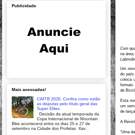
Publicidade
Com qua
na área;
Labmob
Um novo
do país
coloca 
formais 
Mais acessadas!
de Bicic
CiMTB 2026: Confira como estão
Esta nov
as disputas pelo título geral das
um semin
Super Elites
de lanç
Decisão da atual temporada da
Copa Internacional de Mountain
A Revist
Bike acontecerá entre os dias 25 e 27 de
setembro na Cidade dos Profetas Xav...
“Uma das