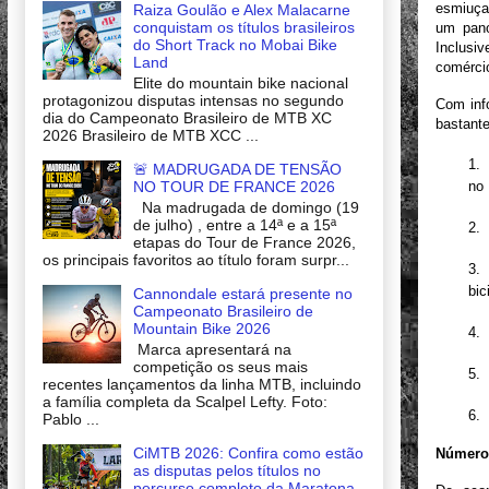
esmiuça
Raiza Goulão e Alex Malacarne
conquistam os títulos brasileiros
um pano
do Short Track no Mobai Bike
Inclusi
Land
comércio
Elite do mountain bike nacional
protagonizou disputas intensas no segundo
Com inf
dia do Campeonato Brasileiro de MTB XC
bastante
2026 Brasileiro de MTB XCC ...
1.
🚨 MADRUGADA DE TENSÃO
NO TOUR DE FRANCE 2026
no 
Na madrugada de domingo (19
de julho) , entre a 14ª e a 15ª
2.
etapas do Tour de France 2026,
os principais favoritos ao título foram surpr...
3.
bic
Cannondale estará presente no
Campeonato Brasileiro de
Mountain Bike 2026
4.
Marca apresentará na
competição os seus mais
5.
recentes lançamentos da linha MTB, incluindo
a família completa da Scalpel Lefty. Foto:
6.
Pablo ...
CiMTB 2026: Confira como estão
Números
as disputas pelos títulos no
percurso completo da Maratona