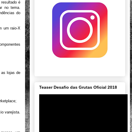
 resultado é
ar no tema.
ndências do
m um raio-X
 componentes
 as lojas de
Teaser Desafio das Grutas Oficial 2018
rketplace;
o varejista.