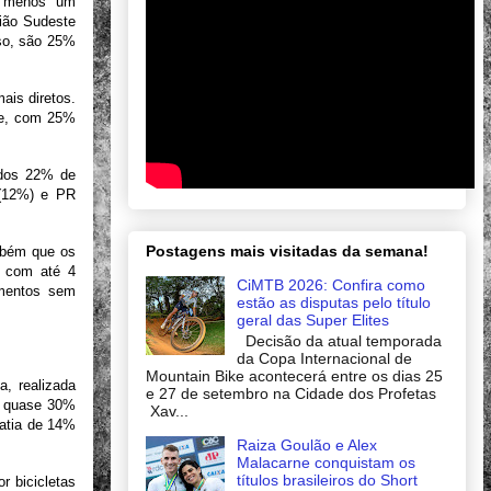
o menos um
gião Sudeste
sso, são 25%
is diretos.
te, com 25%
ados 22% de
 (12%) e PR
Postagens mais visitadas da semana!
ambém que os
s com até 4
CiMTB 2026: Confira como
imentos sem
estão as disputas pelo título
geral das Super Elites
Decisão da atual temporada
da Copa Internacional de
Mountain Bike acontecerá entre os dias 25
, realizada
e 27 de setembro na Cidade dos Profetas
ue quase 30%
Xav...
fatia de 14%
Raiza Goulão e Alex
Malacarne conquistam os
títulos brasileiros do Short
 bicicletas