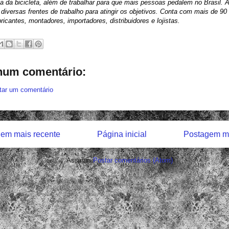
 da bicicleta, além de trabalhar para que mais pessoas pedalem no Brasil. 
diversas frentes de trabalho para atingir os objetivos. Conta com mais de 9
bricantes, montadores, importadores, distribuidores e lojistas.
um comentário:
tar um comentário
em mais recente
Página inicial
Postagem ma
Assinar:
Postar comentários (Atom)