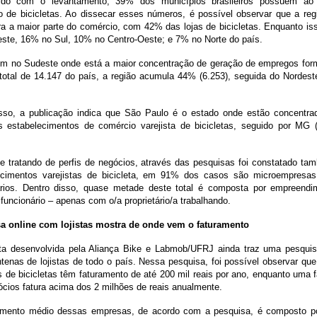
rdo com o levantamento, 39% dos municípios brasileiros possuem a
o de bicicletas. Ao dissecar esses números, é possível observar que a re
ra a maior parte do comércio, com 42% das lojas de bicicletas. Enquanto i
este, 16% no Sul, 10% no Centro-Oeste; e 7% no Norte do país.
m no Sudeste onde está a maior concentração de geração de empregos forma
total de 14.147 do país, a região acumula 44% (
6.253)
, seguida do Nordes
sso, a publicação indica que São Paulo é o estado onde estão concentr
s estabelecimentos de comércio varejista de bicicletas, seguido por MG
e tratando de perfis de negócios, através das pesquisas foi constatado t
ecimentos varejistas de bicicleta, em 91% dos casos são microempresa
ários. Dentro disso, quase metade deste total é composta por empreend
uncionário – apenas com o/a proprietário/a trabalhando.
a online com lojistas mostra de onde vem o faturamento
ta desenvolvida pela Aliança Bike e Labmob/UFRJ ainda traz uma pesquisa
tenas de lojistas de todo o país. Nessa pesquisa, foi possível observar q
s de bicicletas têm faturamento de até 200 mil reais por ano, enquanto uma 
cios fatura acima dos 2 milhões de reais anualmente.
amento médio dessas empresas, de acordo com a pesquisa, é composto por