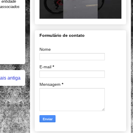
A entidade
0 associados
Formulário de contato
Nome
E-mail
*
is antiga
Mensagem
*