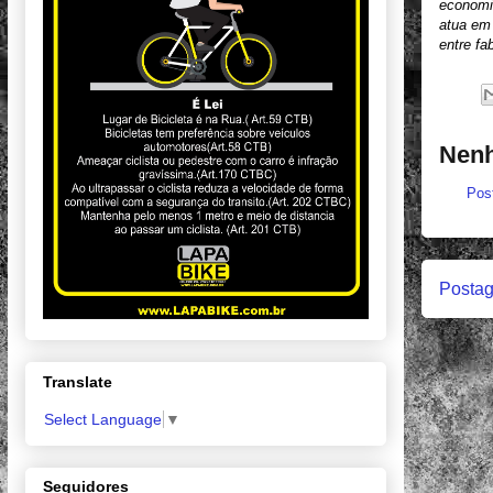
economia
atua em 
entre fa
Nenh
Pos
Postag
Translate
Select Language
▼
Seguidores