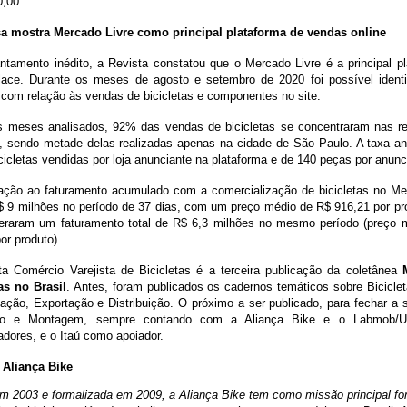
0,00.
a mostra Mercado Livre como principal plataforma de vendas online
ntamento inédito, a Revista constatou que o Mercado Livre é a principal p
lace. Durante os meses de agosto e setembro de 2020 foi possível identif
com relação às vendas de bicicletas e componentes no site.
s meses analisados, 92% das vendas de bicicletas se concentraram nas re
, sendo metade delas realizadas apenas na cidade de São Paulo. A taxa an
cicletas vendidas por loja anunciante na plataforma e de 140 peças por anunc
ação ao faturamento acumulado com a comercialização de bicicletas no Mer
$ 9 milhões no período de 37 dias, com um preço médio de R$ 916,21 por pr
eraram um faturamento total de R$ 6,3 milhões no mesmo período (preço 
or produto).
ta Comércio Varejista de Bicicletas é a terceira publicação da coletânea
as no Brasil
. Antes, foram publicados os cadernos temáticos sobre Biciclet
ação, Exportação e Distribuição. O próximo a ser publicado, para fechar a s
ão e Montagem, sempre contando com a Aliança Bike e o Labmob/
dores, e o Itaú como apoiador.
 Aliança Bike
m 2003 e formalizada em 2009, a Aliança Bike tem como missão principal for