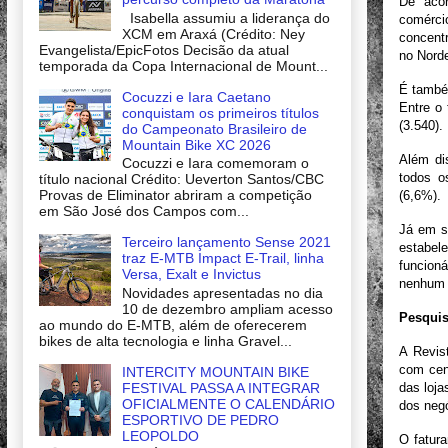
De aco
Isabella assumiu a liderança do
comérci
XCM em Araxá (Crédito: Ney
concent
Evangelista/EpicFotos Decisão da atual
no Nord
temporada da Copa Internacional de Mount...
É també
Cocuzzi e Iara Caetano
Entre o 
conquistam os primeiros títulos
(
3.540).
do Campeonato Brasileiro de
Mountain Bike XC 2026
Além di
Cocuzzi e Iara comemoram o
todos o
título nacional Crédito: Ueverton Santos/CBC
Provas de Eliminator abriram a competição
(6,6%).
em São José dos Campos com...
Já em s
Terceiro lançamento Sense 2021
estabel
traz E-MTB Impact E-Trail, linha
funcion
Versa, Exalt e Invictus
nenhum f
Novidades apresentadas no dia
10 de dezembro ampliam acesso
Pesquis
ao mundo do E-MTB, além de oferecerem
bikes de alta tecnologia e linha Gravel...
A Revis
com cen
INTERCITY MOUNTAIN BIKE
FESTIVAL PASSA A INTEGRAR
das loja
OFICIALMENTE O CALENDÁRIO
dos negó
ESPORTIVO DE PEDRO
LEOPOLDO
O fatur