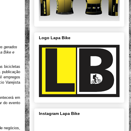
Logo Lapa Bike
os gerados
ça Bike e
 bicicletas
a publicação
il empregos
io Varejista
contecerá em
ar do evento
Instagram Lapa Bike
de negócios,