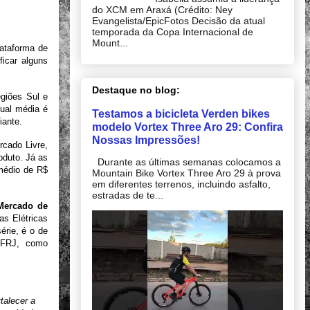
do XCM em Araxá (Crédito: Ney
Evangelista/EpicFotos Decisão da atual
temporada da Copa Internacional de
Mount...
lataforma de
icar alguns
Destaque no blog:
giões Sul e
ual média é
Testamos a bicicleta Verden bikes
iante.
modelo Vortex Three Aro 29: Confira
Nossas Impressões!
cado Livre,
oduto. Já as
Durante as últimas semanas colocamos a
médio de R$
Mountain Bike Vortex Three Aro 29 à prova
em diferentes terrenos, incluindo asfalto,
estradas de te...
Mercado de
as Elétricas
érie, é o de
UFRJ, como
talecer a