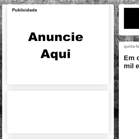
Publicidade
quinta-f
Em c
mil 