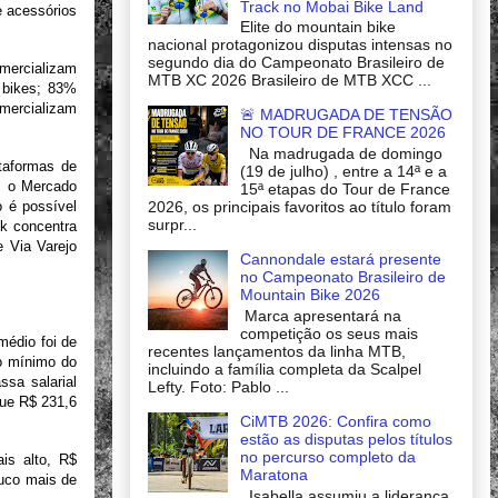
Track no Mobai Bike Land
 acessórios
Elite do mountain bike
nacional protagonizou disputas intensas no
segundo dia do Campeonato Brasileiro de
mercializam
MTB XC 2026 Brasileiro de MTB XCC ...
 bikes; 83%
omercializam
🚨 MADRUGADA DE TENSÃO
NO TOUR DE FRANCE 2026
Na madrugada de domingo
taformas de
(19 de julho) , entre a 14ª e a
a, o Mercado
15ª etapas do Tour de France
2026, os principais favoritos ao título foram
o é possível
surpr...
ok concentra
 Via Varejo
Cannondale estará presente
no Campeonato Brasileiro de
Mountain Bike 2026
Marca apresentará na
competição os seus mais
médio foi de
recentes lançamentos da linha MTB,
o mínimo do
incluindo a família completa da Scalpel
sa salarial
Lefty. Foto: Pablo ...
que R$ 231,6
CiMTB 2026: Confira como
estão as disputas pelos títulos
no percurso completo da
is alto, R$
Maratona
ouco mais de
Isabella assumiu a liderança