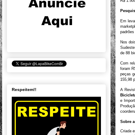
R$ 1.50
Pesquis
Em leva
marketp
padrões 
Nos doi
Sudeste
de 88 bi
Com rel
foram R
peças g
155,98 p
Respeitem!!
A Revis
Biciclet
e Import
Produç
coordena
Sobre a
Criada e