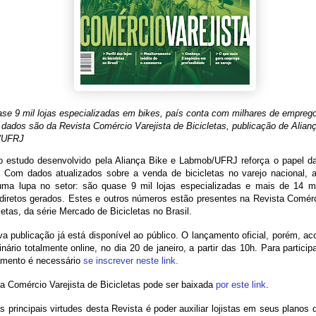
se 9 mil lojas especializadas em bikes, país conta com milhares de empreg
 dados são da Revista Comércio Varejista de Bicicletas, publicação de Alian
/UFRJ
 estudo desenvolvido pela Aliança Bike e Labmob/UFRJ reforça o papel das
. Com dados atualizados sobre a venda de bicicletas no varejo nacional, 
uma lupa no setor: são quase 9 mil lojas especializadas e mais de 14 m
diretos gerados. Estes e outros números estão presentes na Revista Comérc
letas, da série Mercado de Bicicletas no Brasil.
a publicação já está disponível ao público. O lançamento oficial, porém, a
ário totalmente online, no dia 20 de janeiro, a partir das 10h. Para particip
amento é necessário
se inscrever neste link.
a Comércio Varejista de Bicicletas pode ser baixada
por este link
.
 principais virtudes desta Revista é poder auxiliar lojistas em seus planos 