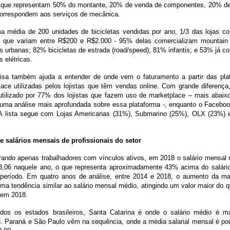
s, que representam 50% do montante, 20% de venda de componentes, 20% de
orrespondem aos serviços de mecânica.
 média de 200 unidades de bicicletas vendidas por ano, 1/3 das lojas co
 que variam entre R$200 e R$2.000 - 95% delas comercializam mountain
as urbanas; 82% bicicletas de estrada (road/speed); 81% infantis; e 53% já c
s elétricas.
isa também ajuda a entender de onde vem o faturamento a partir das pla
lace utilizadas pelos lojistas que têm vendas online. Com grande diferenç
 utilizado por 77% dos lojistas que fazem uso de marketplace – mais abaix
r uma análise mais aprofundada sobre essa plataforma -, enquanto o Facebo
A lista segue com Lojas Americanas (31%), Submarino (25%), OLX (23%) e
e salários mensais de profissionais do setor
rando apenas trabalhadores com vínculos ativos, em 2018 o salário mensal 
3,06 naquele ano, o que representa aproximadamente 43% acima do salári
eríodo. Em quatro anos de análise, entre 2014 e 2018, o aumento da mas
ma tendência similar ao salário mensal médio, atingindo um valor maior do 
 em 2018.
odos os estados brasileiros, Santa Catarina é onde o salário médio é ma
3. Paraná e São Paulo vêm na sequência, onde a média salarial mensal é p