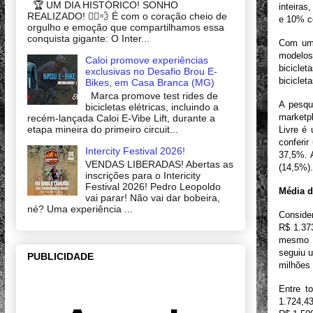
🏆 UM DIA HISTÓRICO! SONHO
inteira
REALIZADO! 🚴‍♂️💨 É com o coração cheio de
e 10% c
orgulho e emoção que compartilhamos essa
conquista gigante: O Inter...
Com uma
modelos
Caloi promove experiências
biciclet
exclusivas no Desafio Brou E-
bicicleta
Bikes, em Casa Branca (MG)
Marca promove test rides de
A pesqu
bicicletas elétricas, incluindo a
marketp
recém-lançada Caloi E-Vibe Lift, durante a
etapa mineira do primeiro circuit...
Livre é
conferi
Intercity Festival 2026!
37,5%. 
VENDAS LIBERADAS! Abertas as
(14,5%).
inscrições para o Intericity
Festival 2026! Pedro Leopoldo
Média d
vai parar! Não vai dar bobeira,
né? Uma experiência ...
Conside
R$ 1.37
mesmo p
seguiu u
PUBLICIDADE
milhões
Entre t
1.724,4