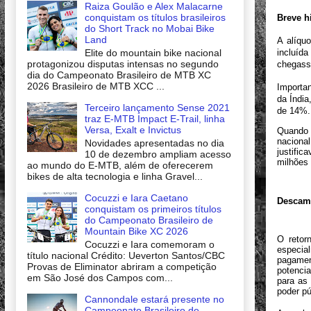
Raiza Goulão e Alex Malacarne
conquistam os títulos brasileiros
Breve h
do Short Track no Mobai Bike
Land
A alíqu
Elite do mountain bike nacional
incluíd
protagonizou disputas intensas no segundo
chegass
dia do Campeonato Brasileiro de MTB XC
2026 Brasileiro de MTB XCC ...
Importan
da Índia
Terceiro lançamento Sense 2021
de 14%.
traz E-MTB Impact E-Trail, linha
Versa, Exalt e Invictus
Quando 
naciona
Novidades apresentadas no dia
justifi
10 de dezembro ampliam acesso
milhões 
ao mundo do E-MTB, além de oferecerem
bikes de alta tecnologia e linha Gravel...
Cocuzzi e Iara Caetano
Descam
conquistam os primeiros títulos
do Campeonato Brasileiro de
Mountain Bike XC 2026
O retor
Cocuzzi e Iara comemoram o
especia
título nacional Crédito: Ueverton Santos/CBC
pagamen
Provas de Eliminator abriram a competição
potenci
em São José dos Campos com...
para as
poder pú
Cannondale estará presente no
Campeonato Brasileiro de