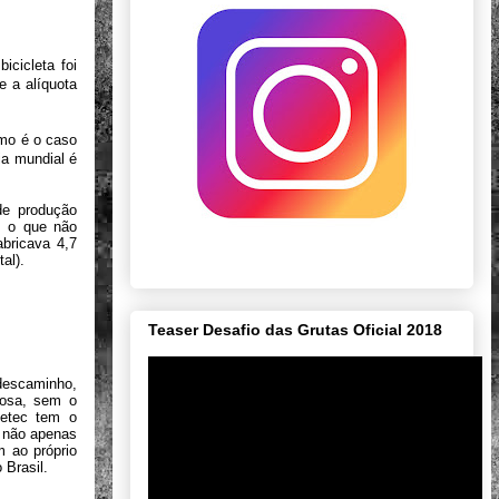
icicleta foi
 a alíquota
omo é o caso
ia mundial é
de produção
, o que não
abricava 4,7
al).
Teaser Desafio das Grutas Oficial 2018
descaminho,
nosa, sem o
Letec tem o
 não apenas
 ao próprio
 Brasil.