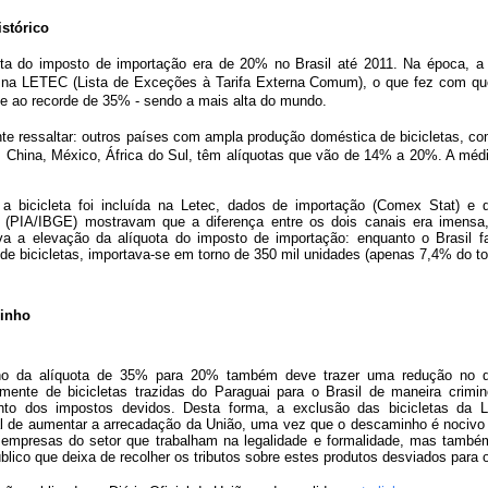
istórico
ota do imposto de importação era de 20% no Brasil até 2011. Na época, a b
a na LETEC (Lista de Exceções à Tarifa Externa Comum), o que fez com que
e ao recorde de 35% - sendo a mais alta do mundo.
te ressaltar: outros países com ampla produção doméstica de bicicletas, c
, China, México, África do Sul, têm alíquotas que vão de 14% a 20%. A méd
a bicicleta foi incluída na Letec, dados de importação (Comex Stat) e 
l (PIA/IBGE) mostravam que a diferença entre os dois canais era imensa
cava a elevação da alíquota do imposto de importação: enquanto o Brasil f
de bicicletas, importava-se em torno de 350 mil unidades (apenas 7,4% do tot
inho
no da alíquota de 35% para 20% também deve trazer uma redução no 
lmente de bicicletas trazidas do Paraguai para o Brasil de maneira crimi
to dos impostos devidos. Desta forma, a exclusão das bicicletas da 
al de aumentar a arrecadação da União, uma vez que o descaminho é nocivo
 empresas do setor que trabalham na legalidade e formalidade, mas também
blico que deixa de recolher os tributos sobre estes produtos desviados para o