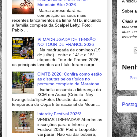
A resolu
Mountain Bike 2026
Marca apresentará na
Sobre a
competição os seus mais
recentes lançamentos da linha MTB, incluindo
Criada 
a família completa da Scalpel Lefty. Foto:
economi
Pablo ...
atua em
associad
🚨 MADRUGADA DE TENSÃO
NO TOUR DE FRANCE 2026
Na madrugada de domingo (19
de julho) , entre a 14ª e a 15ª
etapas do Tour de France 2026,
os principais favoritos ao título foram surpr...
Nenh
CiMTB 2026: Confira como estão
Pos
as disputas pelos títulos no
percurso completo da Maratona
Isabella assumiu a liderança do
XCM em Araxá (Crédito: Ney
Evangelista/EpicFotos Decisão da atual
Postag
temporada da Copa Internacional de Mount...
Intercity Festival 2026!
VENDAS LIBERADAS! Abertas as
inscrições para o Intericity
Festival 2026! Pedro Leopoldo
vai parar! Não vai dar bobeira,