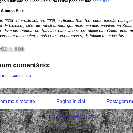
ção publicada no Diário Oficial da União pode ser lida
neste link
.
 Aliança Bike
em 2003 e formalizada em 2009, a Aliança Bike tem como missão principal 
a da bicicleta, além de trabalhar para que mais pessoas pedalem no Brasil
 diversas frentes de trabalho para atingir os objetivos. Conta com 
os entre fabricantes, montadores, importadores, distribuidores e lojistas.
um comentário:
tar um comentário
em mais recente
Página inicial
Postagem ma
Assinar:
Postar comentários (Atom)