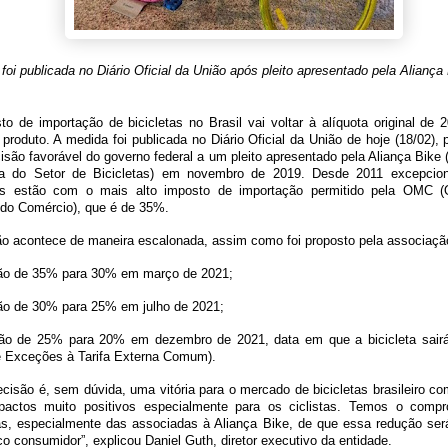
foi publicada no Diário Oficial da União após pleito apresentado pela Alianç
o de importação de bicicletas no Brasil vai voltar à alíquota original de
 produto. A medida foi publicada no Diário Oficial da União de hoje (18/02), 
são favorável do governo federal a um pleito apresentado pela Aliança Bike
ira do Setor de Bicicletas) em novembro de 2019. Desde 2011 excepcio
tas estão com o mais alto imposto de importação permitido pela OMC (
 do Comércio), que é de 35%.
o acontece de maneira escalonada, assim como foi proposto pela associação
ão de 35% para 30% em março de 2021;
ão de 30% para 25% em julho de 2021;
ão de 25% para 20% em dezembro de 2021, data em que a bicicleta sai
de Exceções à Tarifa Externa Comum).
cisão é, sem dúvida, uma vitória para o mercado de bicicletas brasileiro c
actos muito positivos especialmente para os ciclistas. Temos o comp
s, especialmente das associadas à Aliança Bike, de que essa redução ser
co consumidor”, explicou Daniel Guth, diretor executivo da entidade.