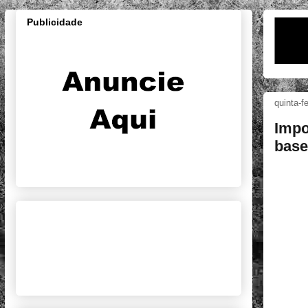
Publicidade
quinta-f
Impo
base