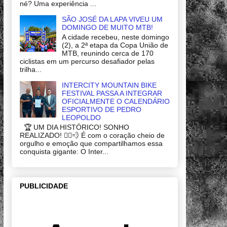
né? Uma experiência ...
SÃO JOSÉ DA LAPA VIVEU UM
DOMINGO DE MUITO MTB!
A cidade recebeu, neste domingo
(2), a 2ª etapa da Copa União de
MTB, reunindo cerca de 170
ciclistas em um percurso desafiador pelas
trilha...
INTERCITY MOUNTAIN BIKE
FESTIVAL PASSA A INTEGRAR
OFICIALMENTE O CALENDÁRIO
ESPORTIVO DE PEDRO
LEOPOLDO
🏆 UM DIA HISTÓRICO! SONHO
REALIZADO! 🚴‍♂️💨 É com o coração cheio de
orgulho e emoção que compartilhamos essa
conquista gigante: O Inter...
PUBLICIDADE