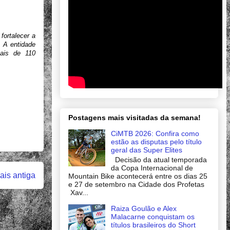
fortalecer a
. A entidade
mais de 110
Postagens mais visitadas da semana!
CiMTB 2026: Confira como
estão as disputas pelo título
geral das Super Elites
Decisão da atual temporada
da Copa Internacional de
is antiga
Mountain Bike acontecerá entre os dias 25
e 27 de setembro na Cidade dos Profetas
Xav...
Raiza Goulão e Alex
Malacarne conquistam os
títulos brasileiros do Short