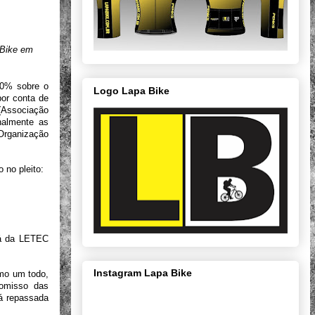
a Bike em
 20% sobre o
Logo Lapa Bike
por conta de
 (Associação
nalmente as
Organização
 no pleito:
rá da LETEC
Instagram Lapa Bike
omo um todo,
romisso das
á repassada