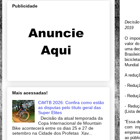
Publicidade
Decisão 
2019
O impost
valor do
uma deci
Brasile
bicicle
Mundial
A reduçã
- Reduç
Mais acessadas!
- Reduç
CiMTB 2026: Confira como estão
- Reduç
as disputas pelo título geral das
(Lista 
Super Elites
Decisão da atual temporada da
“Essa de
Copa Internacional de Mountain
com imp
Bike acontecerá entre os dias 25 e 27 de
empresa
setembro na Cidade dos Profetas Xav...
ao públi