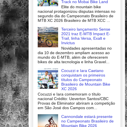
Track no Mobai Bike Land
Elite do mountain bike
nacional protagonizou disputas intensas no
segundo dia do Campeonato Brasileiro de
MTB XC 2026 Brasileiro de MTB XCC ...
Terceiro lançamento Sense
2021 traz E-MTB Impact E-
Trail, linha Versa, Exalt e
Invictus
Novidades apresentadas no
dia 10 de dezembro ampliam acesso ao
mundo do E-MTB, além de oferecerem
bikes de alta tecnologia e linha Gravel...
Cocuzzi e Iara Caetano
conquistam os primeiros
títulos do Campeonato
Brasileiro de Mountain Bike
XC 2026
Cocuzzi e Iara comemoram o título
nacional Crédito: Ueverton Santos/CBC
Provas de Eliminator abriram a competição
em São José dos Campos com...
Cannondale estará presente
no Campeonato Brasileiro de
Mountain Bike 2026