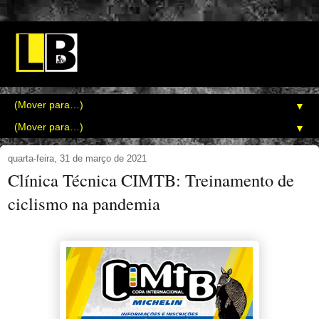
▼
▼
quarta-feira, 31 de março de 2021
Clínica Técnica CIMTB: Treinamento de
ciclismo na pandemia