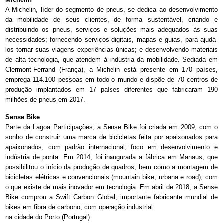
A Michelin, líder do segmento de pneus, se dedica ao desenvolvimento
da mobilidade de seus clientes, de forma sustentável, criando e
distribuindo os pneus, serviços e soluções mais adequados às suas
necessidades; fornecendo serviços digitais, mapas e guias, para ajudá-
los tornar suas viagens experiências únicas; e desenvolvendo materiais
de alta tecnologia, que atendem à indústria da mobilidade. Sediada em
Clermont-Ferrand (França), a Michelin está presente em 170 países,
emprega 114.100 pessoas em todo o mundo e dispõe de 70 centros de
produção implantados em 17 países diferentes que fabricaram 190
milhões de pneus em 2017.
Sense Bike
Parte da Lagoa Participações, a Sense Bike foi criada em 2009, com o
sonho de construir uma marca de bicicletas feita por apaixonados para
apaixonados, com padrão internacional, foco em desenvolvimento e
indústria de ponta. Em 2014, foi inaugurada a fábrica em Manaus, que
possibilitou o início da produção de quadros, bem como a montagem de
bicicletas elétricas e convencionais (mountain bike, urbana e road), com
o que existe de mais inovador em tecnologia. Em abril de 2018, a Sense
Bike comprou a Swift Carbon Global, importante fabricante mundial de
bikes em fibra de carbono, com operação industrial
na cidade do Porto (Portugal).