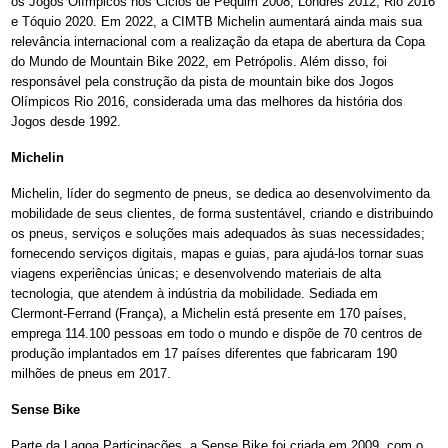
os Jogos Olímpicos nos Ciclos de Pequim 2008, Londres 2012, Rio 2016
e Tóquio 2020. Em 2022, a CIMTB Michelin aumentará ainda mais sua
relevância internacional com a realização da etapa de abertura da Copa
do Mundo de Mountain Bike 2022, em Petrópolis. Além disso, foi
responsável pela construção da pista de mountain bike dos Jogos
Olímpicos Rio 2016, considerada uma das melhores da história dos
Jogos desde 1992.
Michelin
Michelin, líder do segmento de pneus, se dedica ao desenvolvimento da
mobilidade de seus clientes, de forma sustentável, criando e distribuindo
os pneus, serviços e soluções mais adequados às suas necessidades;
fornecendo serviços digitais, mapas e guias, para ajudá-los tornar suas
viagens experiências únicas; e desenvolvendo materiais de alta
tecnologia, que atendem à indústria da mobilidade. Sediada em
Clermont-Ferrand (França), a Michelin está presente em 170 países,
emprega 114.100 pessoas em todo o mundo e dispõe de 70 centros de
produção implantados em 17 países diferentes que fabricaram 190
milhões de pneus em 2017.
Sense Bike
Parte da Lagoa Participações, a Sense Bike foi criada em 2009, com o