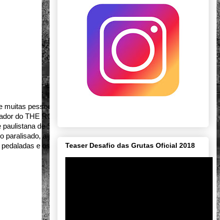
 muitas pessoas virou de cabeça para 
zador do THE ROCK, série de 
 paulistana de Santana de Parnaíba, 
cio paralisado, a pandemia também afetou 
Teaser Desafio das Grutas Oficial 2018
s pedaladas e os eventos de bike.