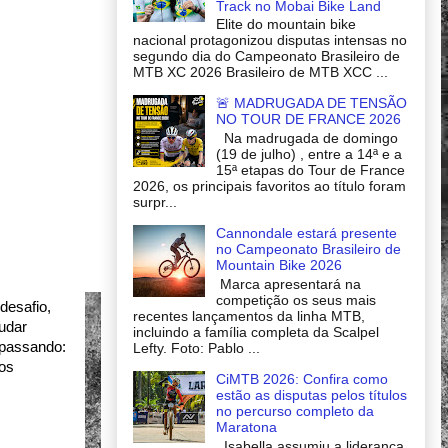
Track no Mobai Bike Land
Elite do mountain bike
nacional protagonizou disputas intensas no
segundo dia do Campeonato Brasileiro de
MTB XC 2026 Brasileiro de MTB XCC ...
🚨 MADRUGADA DE TENSÃO
NO TOUR DE FRANCE 2026
Na madrugada de domingo
(19 de julho) , entre a 14ª e a
15ª etapas do Tour de France
2026, os principais favoritos ao título foram
surpr...
Cannondale estará presente
no Campeonato Brasileiro de
Mountain Bike 2026
Marca apresentará na
competição os seus mais
esafio, 
recentes lançamentos da linha MTB,
dar 
incluindo a família completa da Scalpel
passando: 
Lefty. Foto: Pablo ...
os 
CiMTB 2026: Confira como
estão as disputas pelos títulos
no percurso completo da
Maratona
Isabella assumiu a liderança