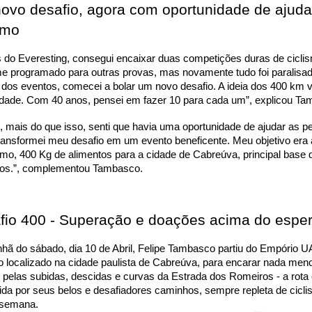
ovo desafio, agora com oportunidade de ajudar
imo
 do Everesting, consegui encaixar duas competições duras de ciclis
e programado para outras provas, mas novamente tudo foi paralisado
a dos eventos, comecei a bolar um novo desafio. A ideia dos 400 km v
dade. Com 40 anos, pensei em fazer 10 para cada um”, explicou Ta
 mais do que isso, senti que havia uma oportunidade de ajudar as pe
ransformei meu desafio em um evento beneficente. Meu objetivo era a
mo, 400 Kg de alimentos para a cidade de Cabreúva, principal base d
os.”, complementou Tambasco. 
fio 400 - Superação e doações acima do espe
ã do sábado, dia 10 de Abril, Felipe Tambasco partiu do Empório UAI
o localizado na cidade paulista de Cabreúva, para encarar nada meno
pelas subidas, descidas e curvas da Estrada dos Romeiros - a rota 
da por seus belos e desafiadores caminhos, sempre repleta de ciclis
 semana. 