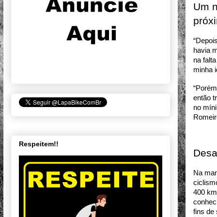
Um n
próx
“Depois
havia m
na falt
minha i
“Porém,
então t
no míni
Romeir
Respeitem!!
Desa
Na manh
ciclism
400 km 
conheci
fins de