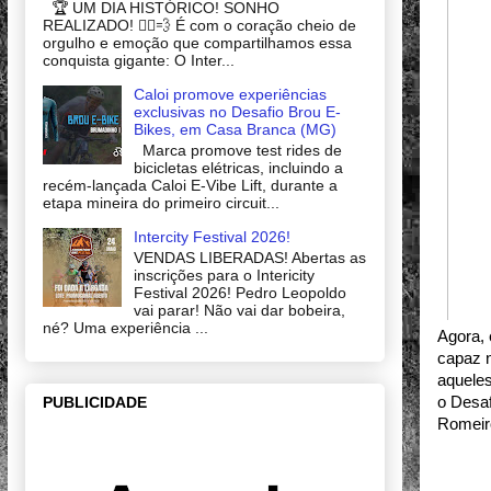
🏆 UM DIA HISTÓRICO! SONHO
REALIZADO! 🚴‍♂️💨 É com o coração cheio de
orgulho e emoção que compartilhamos essa
conquista gigante: O Inter...
Caloi promove experiências
exclusivas no Desafio Brou E-
Bikes, em Casa Branca (MG)
Marca promove test rides de
bicicletas elétricas, incluindo a
recém-lançada Caloi E-Vibe Lift, durante a
etapa mineira do primeiro circuit...
Intercity Festival 2026!
VENDAS LIBERADAS! Abertas as
inscrições para o Intericity
Festival 2026! Pedro Leopoldo
vai parar! Não vai dar bobeira,
né? Uma experiência ...
Agora, 
capaz n
aqueles
PUBLICIDADE
o Desaf
Romeiro