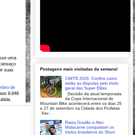
sse uma 
cansaço 
Postagens mais visitadas da semana!
r suas 
CiMTB 2026: Confira como
estão as disputas pelo título
mbro de 
geral das Super Elites
aos 8.848 
Decisão da atual temporada
da Copa Internacional de
ubida. 
Mountain Bike acontecerá entre os dias 25
e 27 de setembro na Cidade dos Profetas
Xav...
Raiza Goulão e Alex
Malacarne conquistam os
títulos brasileiros do Short