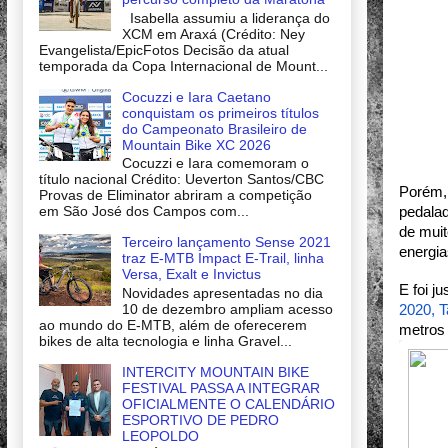
Isabella assumiu a liderança do
XCM em Araxá (Crédito: Ney
Evangelista/EpicFotos Decisão da atual
temporada da Copa Internacional de Mount...
Cocuzzi e Iara Caetano
conquistam os primeiros títulos
do Campeonato Brasileiro de
Mountain Bike XC 2026
Cocuzzi e Iara comemoram o
título nacional Crédito: Ueverton Santos/CBC
Porém, 
Provas de Eliminator abriram a competição
em São José dos Campos com...
pedalad
de muit
Terceiro lançamento Sense 2021
energia
traz E-MTB Impact E-Trail, linha
Versa, Exalt e Invictus
E foi j
Novidades apresentadas no dia
10 de dezembro ampliam acesso
2020, 
ao mundo do E-MTB, além de oferecerem
metros 
bikes de alta tecnologia e linha Gravel...
INTERCITY MOUNTAIN BIKE
FESTIVAL PASSA A INTEGRAR
OFICIALMENTE O CALENDÁRIO
ESPORTIVO DE PEDRO
LEOPOLDO