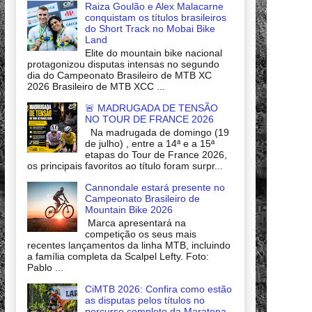
Raiza Goulão e Alex Malacarne
conquistam os títulos brasileiros
do Short Track no Mobai Bike
Land
Elite do mountain bike nacional
protagonizou disputas intensas no segundo
dia do Campeonato Brasileiro de MTB XC
2026 Brasileiro de MTB XCC ...
🚨 MADRUGADA DE TENSÃO
NO TOUR DE FRANCE 2026
Na madrugada de domingo (19
de julho) , entre a 14ª e a 15ª
etapas do Tour de France 2026,
os principais favoritos ao título foram surpr...
Cannondale estará presente no
Campeonato Brasileiro de
Mountain Bike 2026
Marca apresentará na
competição os seus mais
recentes lançamentos da linha MTB, incluindo
a família completa da Scalpel Lefty. Foto:
Pablo ...
CiMTB 2026: Confira como estão
as disputas pelos títulos no
percurso completo da Maratona