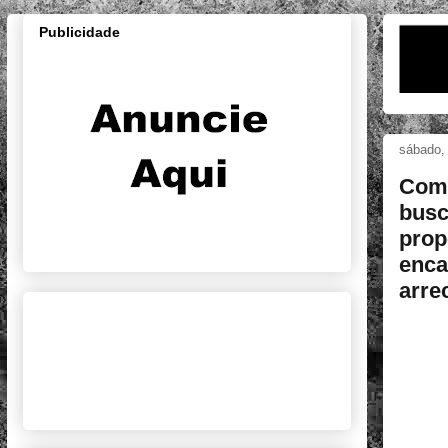
Publicidade
sábado,
Com 
busc
prop
enca
arre