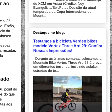
 ao 
do XCM em Araxá (Crédito: Ney
Evangelista/EpicFotos Decisão da atual
temporada da Copa Internacional de
Mount...
mo. Já 
. Então, 
eio da 
Destaque no blog:
mbasco. 
Testamos a bicicleta Verden bikes
ssoas, 
modelo Vortex Three Aro 29: Confira
Nossas Impressões!
rrecadar, 
a 
Durante as últimas semanas colocamos a
Mountain Bike Vortex Three Aro 29 à prova
em diferentes terrenos, incluindo asfalto,
estradas de te...
rado!
, point do 
s do que 
é 
tas aos 