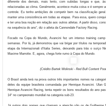
diferente dos demais, mais lento, com subidas longas e que, às
relacionadas ao clima. Geralmente, acontece muita coisa e é sempre 
controle. Eu tenho ambições de competir bem na classificação geral.
manter uma consistência em todas as etapas. Para essa, quero conquis
e ter uma boa noção em relação aos outros atletas. A partir disso, con
na sequência do ano”, diz o atleta da Cannondale Factory Racing.
Focado na Copa do Mundo, Avancini fez um intenso training camp
semanas. Por lá, já demonstrou que vai brigar por títulos na tempora
etapa da Internazionali d’Italia Series, deixando para trás o suíço N
Maxime Marrotte. E, agora, chega forte rumo à Copa do Mundo.
(Crédito Bartek Wolinski - Red Bull Content Pool
O Brasil ainda terá na prova outros três importantes nomes na categor
deles da equipe brasileira comandada por Henrique Avancini. Ulan Ga
Henrique Avancini Racing, tenta repetir os bons resultados do ano pa
14° no campeonato mundial na categoria sub-23.
Já outros dois nomes que chamam a atenção são os de Guilherme M