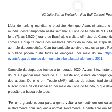
(Crédito Bartek Wolinski - Red Bull Content Pool
Líder do ranking mundial, o brasileiro Henrique Avancini encara o 
mundial desta temporada nesta semana: a Copa do Mundo de MTB XCO
feira (7), às 12h20 (horário de Brasília), o ciclista olímpico da Canno
começa a disputa diante dos melhores pilotos do mundo, na etapa de 
ao título da competição. Com transmissão ao vivo e exclusiva pela Re
o público poderá curtir todas as emoções, por meio do link
https
events/copa-do-mundo-de-
mountain-bike-albstadt-
alemanha-2021
.
Campeão da etapa que fechou a temporada 2020, Avancini fez história 
do País a ganhar uma prova de XCO. Neste ano, o nível da competição
dos atletas. De olho em Tóquio (JAP), atletas de países tradicion
buscar índice de classificação por meio da Copa do Mundo, o que dev
pressão e a busca pelo topo.
“Foi uma grande espera para a gente voltar a competir em um calen
relativamente com sequência normal. Novamente, a gente abre em Albs