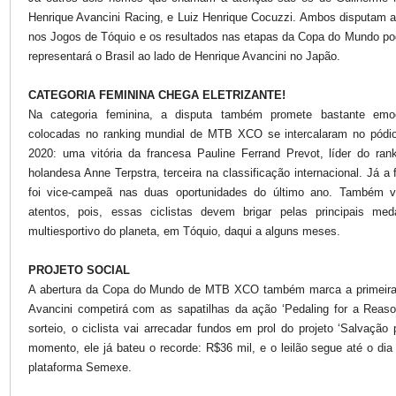
Henrique Avancini Racing, e Luiz Henrique Cocuzzi. Ambos disputam a
nos Jogos de Tóquio e os resultados nas etapas da Copa do Mundo p
representará o Brasil ao lado de Henrique Avancini no Japão.
CATEGORIA FEMININA CHEGA ELETRIZANTE!
Na categoria feminina, a disputa também promete bastante emoç
colocadas no ranking mundial de MTB XCO se intercalaram no pód
2020: uma vitória da francesa Pauline Ferrand Prevot, líder do ra
holandesa Anne Terpstra, terceira na classificação internacional. Já 
foi vice-campeã nas duas oportunidades do último ano. Também v
atentos, pois, essas ciclistas devem brigar pelas principais me
multiesportivo do planeta, em Tóquio, daqui a alguns meses.
PROJETO SOCIAL
A abertura da Copa do Mundo de MTB XCO também marca a primeira
Avancini competirá com as sapatilhas da ação ‘Pedaling for a Reason
sorteio, o ciclista vai arrecadar fundos em prol do projeto ‘Salvação
momento, ele já bateu o recorde: R$36 mil, e o leilão segue até o di
plataforma Semexe.