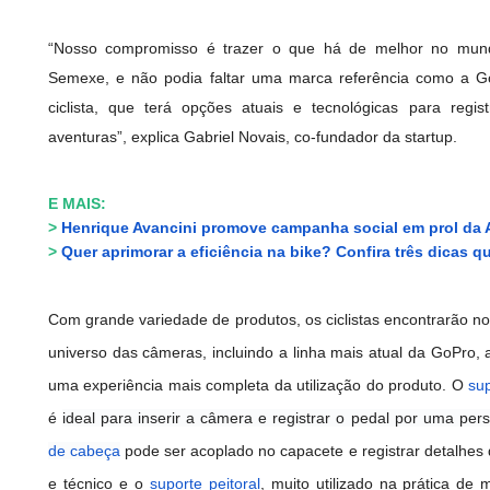
“Nosso compromisso é trazer o que há de melhor no mun
Semexe, e não podia faltar uma marca referência como a Go
ciclista, que terá opções atuais e tecnológicas para regi
aventuras”, explica Gabriel Novais, co-fundador da startup.
E MAIS:
>
Henrique Avancini promove campanha social em prol da
>
Quer aprimorar a eficiência na bike? Confira três dicas 
Com grande variedade de produtos, os ciclistas encontrarão n
universo das câmeras, incluindo a linha mais atual da GoPro,
uma experiência mais completa da utilização do produto. O
su
é
ideal para inserir a câmera e registrar o pedal por uma pers
de cabeça
pode ser acoplado no capacete e registrar detalhes 
e técnico e o
suporte peitoral
, muito utilizado na prática de