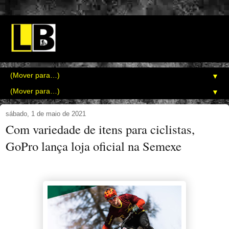
▼
▼
sábado, 1 de maio de 2021
Com variedade de itens para ciclistas,
GoPro lança loja oficial na Semexe