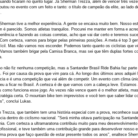
uando ficaram no quinto lugar. Já Sherman Trezza, além de vencer três vez
utou no evento com um feito e tanto: o título de campeão da elite, ao lado d
.
herman tive a melhor experiência. A gente se encaixa muito bem. Nosso est
m é parecido. Somos atletas tranquilos. Procurei me manter em forma e acred
riência e fazendo as coisas corretas, acho que vai dar certo e teremos suc
Com certeza, vamos para brigar pelas primeiras posições. A meta é top 3 gera
fícil. Mas não vamos nos esconder. Podemos tanto quanto os ciclistas que 
 Vamos também brigar pela Camisa Branca, mas sei que têm duplas fortes co
a.
o não fiz nenhuma competição, mas a Santander Brasil Ride Bahia faz parte
ia. Foi por causa da prova que vim para cá. Ao longo dos últimos anos adquiri
ncia e é uma competição que vai além de competir. Um evento com clima úni
eu a ficar no Brasil. A certeza é de que vamos com a cabeça leve. Estamos
 como funciona esse jogo. As vezes não vence quem é o melhor atleta, ma
tratégia certa. O mountain bike tem imprevistos e você tem que saber lidar 
s", conclui Lukas.
 Trezza, que também tem uma história especial com a prova, reconhece su
cia dentro do ciclismo nacional. "Será minha oitava participação na Santande
hia. Com certeza a ultramaratona contribuiu muito para meu desenvolviment
rofissional, e teve também uma contribuição grande para desenvolver nosso e
Uma prova que faço questão de estar presente todos os anos", enaltece She