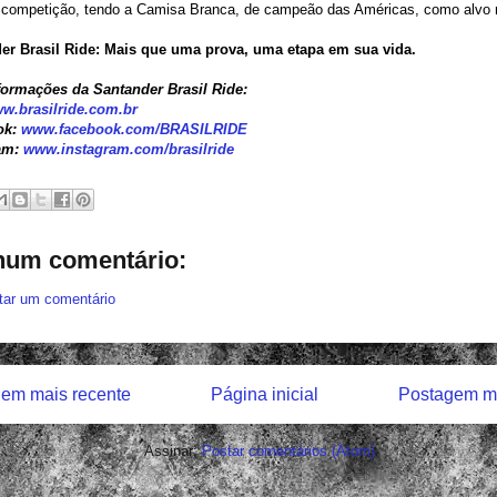
a competição, tendo a Camisa Branca, de campeão das Américas, como alvo 
er Brasil Ride: Mais que uma prova, uma etapa em sua vida.
formações da Santander Brasil Ride:
w.brasilride.com.br
ok:
www.facebook.com/
BRASILRIDE
am:
www.instagram.com/
brasilride
um comentário:
tar um comentário
em mais recente
Página inicial
Postagem ma
Assinar:
Postar comentários (Atom)