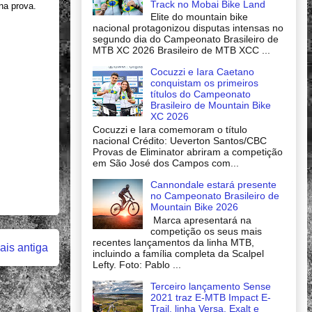
Track no Mobai Bike Land
na prova.
Elite do mountain bike
nacional protagonizou disputas intensas no
segundo dia do Campeonato Brasileiro de
MTB XC 2026 Brasileiro de MTB XCC ...
Cocuzzi e Iara Caetano
conquistam os primeiros
títulos do Campeonato
Brasileiro de Mountain Bike
XC 2026
Cocuzzi e Iara comemoram o título
nacional Crédito: Ueverton Santos/CBC
Provas de Eliminator abriram a competição
em São José dos Campos com...
Cannondale estará presente
no Campeonato Brasileiro de
Mountain Bike 2026
Marca apresentará na
competição os seus mais
recentes lançamentos da linha MTB,
is antiga
incluindo a família completa da Scalpel
Lefty. Foto: Pablo ...
Terceiro lançamento Sense
2021 traz E-MTB Impact E-
Trail, linha Versa, Exalt e