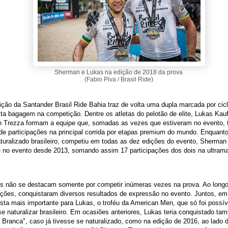
Sherman e Lukas na edição de 2018 da prova
(Fabio Piva / Brasil Ride)
ição da Santander Brasil Ride Bahia traz de volta uma dupla marcada por cicl
ta bagagem na competição. Dentre os atletas do pelotão de elite, Lukas Ka
 Trezza formam a equipe que, somadas as vezes que estiveram no evento, 
e participações na principal corrida por etapas premium do mundo. Enquant
turalizado brasileiro, competiu em todas as dez edições do evento, Sherman
e no evento desde 2013, somando assim 17 participações dos dois na ultram
s não se destacam somente por competir inúmeras vezes na prova. Ao long
ações, conquistaram diversos resultados de expressão no evento. Juntos, em
sta mais importante para Lukas, o troféu da American Men, que só foi possív
 se naturalizar brasileiro. Em ocasiões anteriores, Lukas teria conquistado t
Branca", caso já tivesse se naturalizado, como na edição de 2016, ao lado 