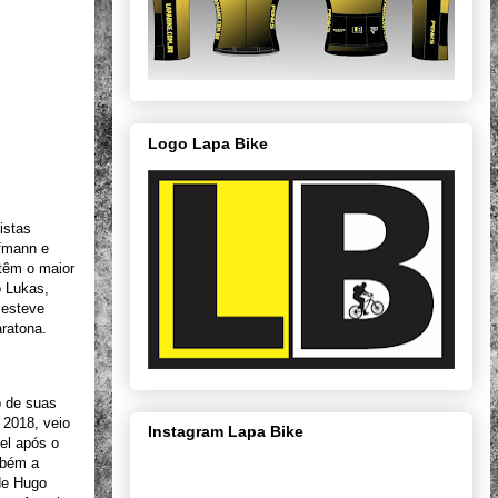
Logo Lapa Bike
istas
ufmann e
têm o maior
o Lukas,
 esteve
aratona.
o de suas
 2018, veio
Instagram Lapa Bike
el após o
ambém a
de Hugo