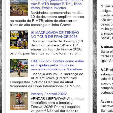
traz E-MTB Impact E-Trail, linha
"Lukas 
Versa, Exalt e Invictus
amigos. 
Novidades apresentadas no dia
oportuni
10 de dezembro ampliam acesso
não temo
ao mundo do E-MTB, além de oferecerem
de outro
bikes de alta tecnologia e linha Gravel...
muito gr
🚨 MADRUGADA DE TENSÃO
animados
NO TOUR DE FRANCE 2026
Bahia", f
Na madrugada de domingo (19
de julho) , entre a 14ª e a 15ª
A ultra
etapas do Tour de France 2026,
Bahia of
os principais favoritos ao título foram surpr...
frente c
ligam Ar
CiMTB 2026: Confira como estão
as disputas pelos títulos no
percurso completo da Maratona
A 11ª e
Isabella assumiu a liderança do
estarão 
XCM em Araxá (Crédito: Ney
lado do 
Evangelista/EpicFotos Decisão da atual
apoio o 
temporada da Copa Internacional de Mount...
campeão 
portugu
Intercity Festival 2026!
VENDAS LIBERADAS! Abertas as
Assim c
inscrições para o Intericity
Gustavo
Festival 2026! Pedro Leopoldo
Sampaio
vai parar! Não vai dar bobeira,