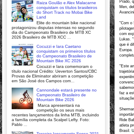
Prado, q
Raiza Goulão e Alex Malacarne
Men, deb
conquistam os títulos brasileiros
Avancini
do Short Track no Mobai Bike
Land
Elite do mountain bike nacional
"Com o S
protagonizou disputas intensas no segundo
pilotage
dia do Campeonato Brasileiro de MTB XC
com expe
2026 Brasileiro de MTB XCC ...
Lukas. "
que é di
Cocuzzi e Iara Caetano
Europa.
conquistam os primeiros títulos
complet
do Campeonato Brasileiro de
Mountain Bike XC 2026
"Este an
Cocuzzi e Iara comemoram o
título nacional Crédito: Ueverton Santos/CBC
trajetór
Provas de Eliminator abriram a competição
experiê
em São José dos Campos com...
convenc
sabemos
Cannondale estará presente no
faz a es
Campeonato Brasileiro de
situaçõe
Mountain Bike 2026
Marca apresentará na
Sherman
competição os seus mais
importân
recentes lançamentos da linha MTB, incluindo
a família completa da Scalpel Lefty. Foto:
Ride Ba
Pablo ...
atleta p
Brasil. 
Terceiro lançamento Sense 2021