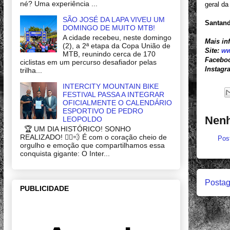
né? Uma experiência ...
geral d
SÃO JOSÉ DA LAPA VIVEU UM
Santand
DOMINGO DE MUITO MTB!
A cidade recebeu, neste domingo
Mais in
(2), a 2ª etapa da Copa União de
Site:
ww
MTB, reunindo cerca de 170
Facebo
ciclistas em um percurso desafiador pelas
Instagr
trilha...
INTERCITY MOUNTAIN BIKE
FESTIVAL PASSA A INTEGRAR
OFICIALMENTE O CALENDÁRIO
ESPORTIVO DE PEDRO
Nenh
LEOPOLDO
🏆 UM DIA HISTÓRICO! SONHO
REALIZADO! 🚴‍♂️💨 É com o coração cheio de
Pos
orgulho e emoção que compartilhamos essa
conquista gigante: O Inter...
Postag
PUBLICIDADE