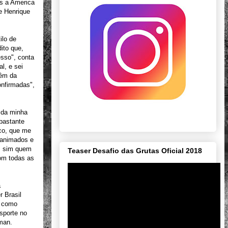
es a America
e Henrique
ilo de
ito que,
esso", conta
l, e sei
vêm da
nfirmadas",
 da minha
 bastante
co, que me
 animados e
s sim quem
Teaser Desafio das Grutas Oficial 2018
com todas as
a
r Brasil
o como
sporte no
rman.