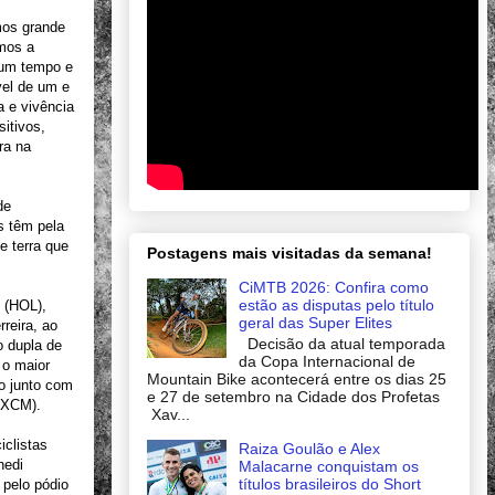
mos grande
imos a
gum tempo e
vel de um e
a e vivência
itivos,
ra na
de
as têm pela
e terra que
Postagens mais visitadas da semana!
CiMTB 2026: Confira como
estão as disputas pelo título
 (HOL),
geral das Super Elites
reira, ao
Decisão da atual temporada
o dupla de
da Copa Internacional de
 o maior
Mountain Bike acontecerá entre os dias 25
o junto com
e 27 de setembro na Cidade dos Profetas
(XCM).
Xav...
clistas
Raiza Goulão e Alex
nedi
Malacarne conquistam os
títulos brasileiros do Short
 pelo pódio