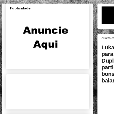
Publicidade
quarta-f
Luka
para
Dupl
part
bons
baia