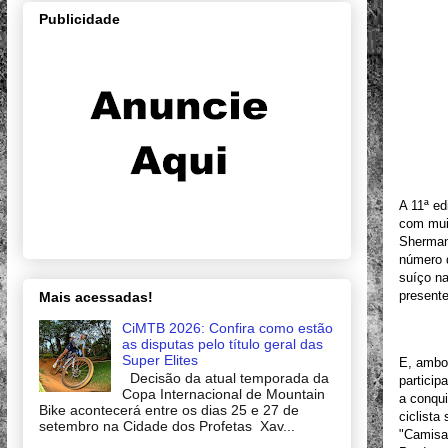
Publicidade
A 11ª ed
com mui
Sherman
número d
suíço na
present
Mais acessadas!
CiMTB 2026: Confira como estão
as disputas pelo título geral das
Super Elites
E, ambo
Decisão da atual temporada da
particip
Copa Internacional de Mountain
a conqui
Bike acontecerá entre os dias 25 e 27 de
ciclista
setembro na Cidade dos Profetas Xav...
"Camisa 