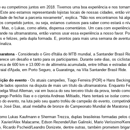
e eu competimos juntos em 2018. Tivemos uma boa experiência e nos torna
Este ano estamos representando lojistas locais de nossas cidades, então v
dade de fechar a parceria novamente", explica. "Não nos encontramos há al
s competido juntos, ou seja, estamos curiosos para saber como estará o ní
. Mas, o Lukas, como atleta, dispensa comentários. Um cara com experiênci
ande na ultramaratona, então vamos usar essa experiência a nosso favor. Pos
 e felizes, pela dupla formada. E, prontos para mais uma semana de aventu
inaliza.
maratona
- Considerado o Giro d'Itália do MTB mundial, a Santander Brasil Ri
erece um desafio e tanto para os participantes. Durante sete dias, os ciclist
erca de 600 km e 13.000 m de altimetria acumulada, entre trilhas e estradas d
raial d'Ajuda, em Porto Seguro, a Guaratinga, na Vila Santander Brasil Ride.
dição do evento
- Os atuais campeões, Tiago Ferreira (POR) e Hans Becking
de lados opostos na disputa de mais um título da ultramaratona. Enquanto Fer
belga Wout Alleman, vai em busca do seu terceiro título da prova, tendo com
grego Periklis Ilias e o cipriota Andreas Miltiadis, Hans tentará se isolar como
do evento, na luta pelo seu quarto troféu de campeão do evento, competind
ês José Dias, atual medalha de bronze do Campeonato Mundial de Maratona 
omo Lukas Kaufmann e Sherman Trezza, duplas brasileiras formadas pelos ci
 Xavier/Alex Malacarne, Edson Rezende/Ulan Galinski, Mario Veríssimo/Ken
, Ricardo Pscheid/Leandro Donizete, dentre outras, também prometem brigar