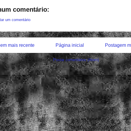
um comentário:
tar um comentário
em mais recente
Página inicial
Postagem ma
Assinar:
Postar comentários (Atom)