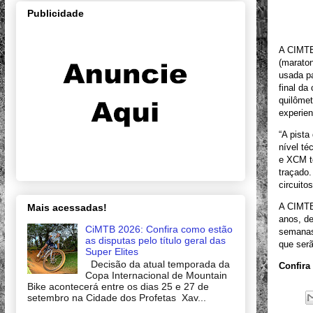
Publicidade
A CIMTB 
(maraton
usada p
final da
quilômet
experien
“A pista
nível t
e XCM t
traçado
circuito
A CIMTB 
Mais acessadas!
anos, de
CiMTB 2026: Confira como estão
semanas,
as disputas pelo título geral das
que ser
Super Elites
Decisão da atual temporada da
Confira
Copa Internacional de Mountain
Bike acontecerá entre os dias 25 e 27 de
setembro na Cidade dos Profetas Xav...