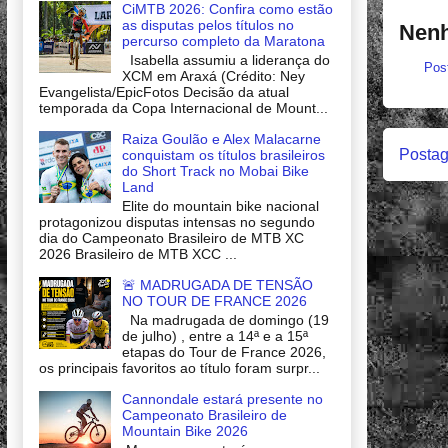
CiMTB 2026: Confira como estão
as disputas pelos títulos no
Nenh
percurso completo da Maratona
Isabella assumiu a liderança do
Pos
XCM em Araxá (Crédito: Ney
Evangelista/EpicFotos Decisão da atual
temporada da Copa Internacional de Mount...
Raiza Goulão e Alex Malacarne
Postag
conquistam os títulos brasileiros
do Short Track no Mobai Bike
Land
Elite do mountain bike nacional
protagonizou disputas intensas no segundo
dia do Campeonato Brasileiro de MTB XC
2026 Brasileiro de MTB XCC ...
🚨 MADRUGADA DE TENSÃO
NO TOUR DE FRANCE 2026
Na madrugada de domingo (19
de julho) , entre a 14ª e a 15ª
etapas do Tour de France 2026,
os principais favoritos ao título foram surpr...
Cannondale estará presente no
Campeonato Brasileiro de
Mountain Bike 2026