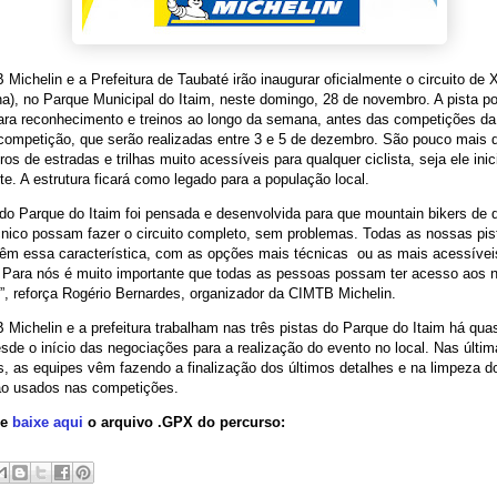
Michelin e a Prefeitura de Taubaté irão inaugurar oficialmente o circuito de
a), no Parque Municipal do Itaim, neste domingo, 28 de novembro. A pista p
ara reconhecimento e treinos ao longo da semana, antes das competições da
 competição, que serão realizadas entre 3 e 5 de dezembro. São pouco mais 
ros de estradas e trilhas muito acessíveis para qualquer ciclista, seja ele inic
te. A estrutura ficará como legado para a população local.
 do Parque do Itaim foi pensada e desenvolvida para que mountain bikers de 
écnico possam fazer o circuito completo, sem problemas. Todas as nossas pi
êm essa característica, com as opções mais técnicas ou as mais acessívei
. Para nós é muito importante que todas as pessoas possam ter acesso aos 
s”, reforça Rogério Bernardes, organizador da CIMTB Michelin.
Michelin e a prefeitura trabalham nas três pistas do Parque do Itaim há qua
sde o início das negociações para a realização do evento no local. Nas últi
 as equipes vêm fazendo a finalização dos últimos detalhes e na limpeza do
ão usados nas competições.
 e
baixe aqui
o arquivo .GPX do percurso: