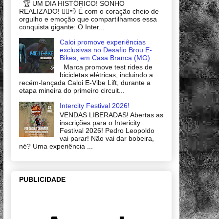
🏆 UM DIA HISTÓRICO! SONHO
REALIZADO! 🚴‍♂️💨 É com o coração cheio de
orgulho e emoção que compartilhamos essa
conquista gigante: O Inter...
Caloi promove experiências
exclusivas no Desafio Brou E-
Bikes, em Casa Branca (MG)
Marca promove test rides de
bicicletas elétricas, incluindo a
recém-lançada Caloi E-Vibe Lift, durante a
etapa mineira do primeiro circuit...
Intercity Festival 2026!
VENDAS LIBERADAS! Abertas as
inscrições para o Intericity
Festival 2026! Pedro Leopoldo
vai parar! Não vai dar bobeira,
né? Uma experiência ...
PUBLICIDADE