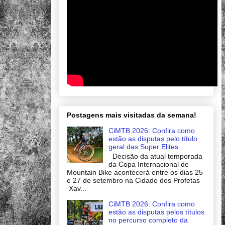
Postagens mais visitadas da semana!
CiMTB 2026: Confira como
estão as disputas pelo título
geral das Super Elites
Decisão da atual temporada
da Copa Internacional de
Mountain Bike acontecerá entre os dias 25
e 27 de setembro na Cidade dos Profetas
Xav...
CiMTB 2026: Confira como
estão as disputas pelos títulos
no percurso completo da