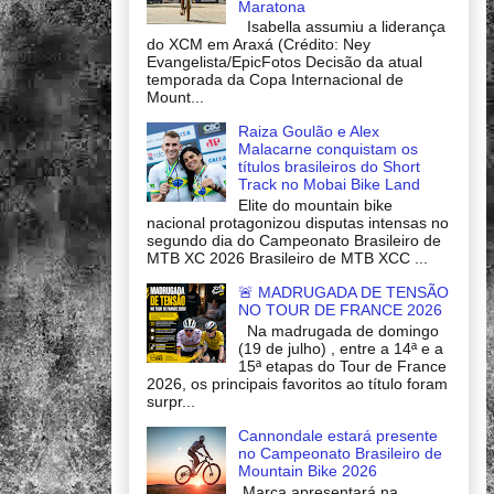
Maratona
Isabella assumiu a liderança
do XCM em Araxá (Crédito: Ney
Evangelista/EpicFotos Decisão da atual
temporada da Copa Internacional de
Mount...
Raiza Goulão e Alex
Malacarne conquistam os
títulos brasileiros do Short
Track no Mobai Bike Land
Elite do mountain bike
nacional protagonizou disputas intensas no
segundo dia do Campeonato Brasileiro de
MTB XC 2026 Brasileiro de MTB XCC ...
🚨 MADRUGADA DE TENSÃO
NO TOUR DE FRANCE 2026
Na madrugada de domingo
(19 de julho) , entre a 14ª e a
15ª etapas do Tour de France
2026, os principais favoritos ao título foram
surpr...
Cannondale estará presente
no Campeonato Brasileiro de
Mountain Bike 2026
Marca apresentará na