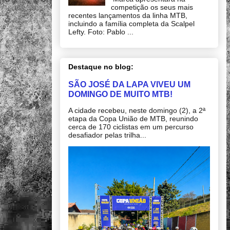
competição os seus mais
recentes lançamentos da linha MTB,
incluindo a família completa da Scalpel
Lefty. Foto: Pablo ...
Destaque no blog:
SÃO JOSÉ DA LAPA VIVEU UM
DOMINGO DE MUITO MTB!
A cidade recebeu, neste domingo (2), a 2ª
etapa da Copa União de MTB, reunindo
cerca de 170 ciclistas em um percurso
desafiador pelas trilha...