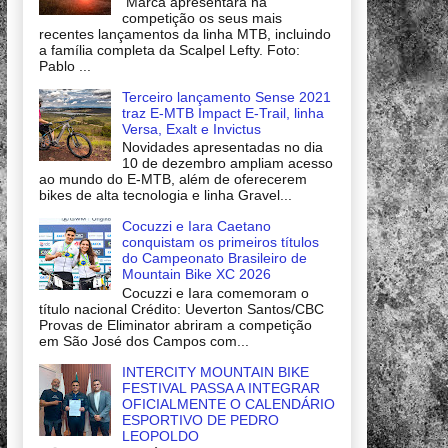
Marca apresentará na
competição os seus mais
recentes lançamentos da linha MTB, incluindo
a família completa da Scalpel Lefty. Foto:
Pablo ...
Terceiro lançamento Sense 2021
traz E-MTB Impact E-Trail, linha
Versa, Exalt e Invictus
Novidades apresentadas no dia
10 de dezembro ampliam acesso
ao mundo do E-MTB, além de oferecerem
bikes de alta tecnologia e linha Gravel...
Cocuzzi e Iara Caetano
conquistam os primeiros títulos
do Campeonato Brasileiro de
Mountain Bike XC 2026
Cocuzzi e Iara comemoram o
título nacional Crédito: Ueverton Santos/CBC
Provas de Eliminator abriram a competição
em São José dos Campos com...
INTERCITY MOUNTAIN BIKE
FESTIVAL PASSA A INTEGRAR
OFICIALMENTE O CALENDÁRIO
ESPORTIVO DE PEDRO
LEOPOLDO