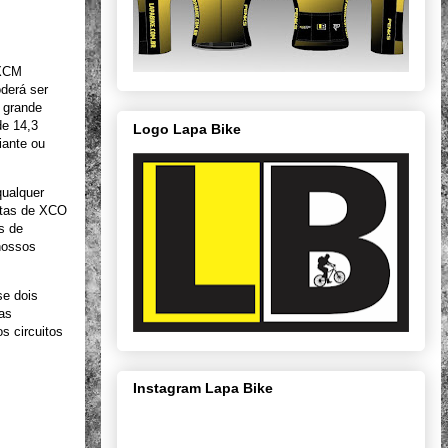
 XCM
oderá ser
 grande
de 14,3
Logo Lapa Bike
iante ou
qualquer
stas de XCO
s de
nossos
se dois
mas
s circuitos
Instagram Lapa Bike