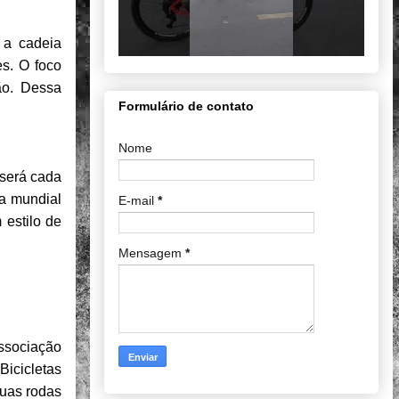
 a cadeia
es. O foco
ão. Dessa
Formulário de contato
Nome
 será cada
ia mundial
E-mail
*
 estilo de
Mensagem
*
ssociação
Bicicletas
duas rodas