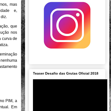
umos, mas
idade e,
diz.
ção, que
odução nos
a curva de
tiza.
sseminação
m nenhuma
fastamento
Teaser Desafio das Grutas Oficial 2018
 no PIM, a
entual. Em