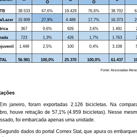
O
O
TB
38.533
67,6%
19.429
76,6%
38.702
6
a/Lazer
15.909
27,9%
4.489
17,7%
16.373
2
trica
367
0,6%
926
3,6%
1.491
rada
723
1,3%
426
1,7%
1.763
ojuvenil
1.449
2,5%
100
0,4%
3.108
TAL
56.981
100,0%
25.370
100,0%
61.437
1
Fonte: Associadas Abrac
tações
Em janeiro, foram exportadas 2.126 bicicletas. Na compa
ro, houve retração de 57,1% (4.959 bicicletas). Nesse mes
ssado, foi embarcada apenas uma unidade.
Segundo dados do portal Comex Stat, que apura os embarques