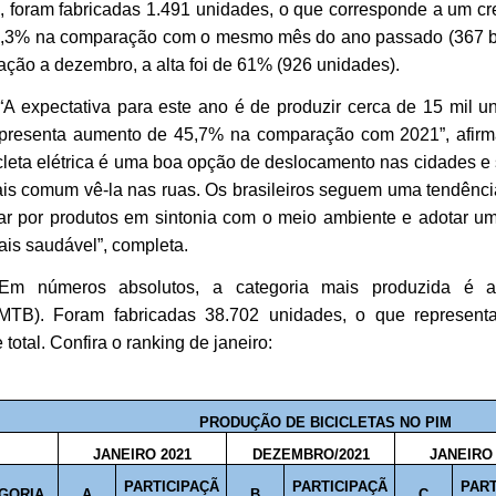
o, foram fabricadas 1.491 unidades, o que corresponde a um c
,3% na comparação com o mesmo mês do ano passado (367 bic
ação a dezembro, a alta foi de 61% (926 unidades).
“A expectativa para este ano é de produzir cerca de 15 mil u
presenta aumento de 45,7% na comparação com 2021”, afirm
icleta elétrica é uma boa opção de deslocamento nas cidades e
is comum vê-la nas ruas. Os brasileiros seguem uma tendênc
ar por produtos em sintonia com o meio ambiente e adotar um
ais saudável”, completa.
Em números absolutos, a categoria mais produzida é
TB). Foram fabricadas 38.702 unidades, o que represen
total. Confira o ranking de janeiro:
PRODUÇÃO DE BICICLETAS NO PIM
JANEIRO 2021
DEZEMBRO/2021
JANEIRO 
PARTICIPAÇÃ
PARTICIPAÇÃ
PART
GORIA
A
B
C