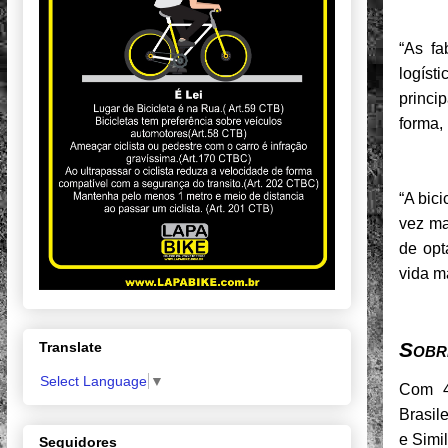
“As fa
logíst
princi
forma,
“A bic
vez ma
de opt
vida m
Sobr
Translate
Select Language
▼
Com 4
Brasil
e Simi
Seguidores