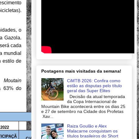
rescimento
icletas).
nidades, o
a Gazola.
 será cada
ia mundial
 estilo de
Postagens mais visitadas da semana!
 a
Moutain
CiMTB 2026: Confira como
estão as disputas pelo título
ta 63% do
geral das Super Elites
Decisão da atual temporada
da Copa Internacional de
Mountain Bike acontecerá entre os dias 25
e 27 de setembro na Cidade dos Profetas
Xav...
Raiza Goulão e Alex
2022
Malacarne conquistam os
títulos brasileiros do Short
ICIPAÇÃ
C/A
C/B