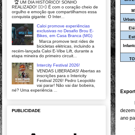
🏆 UM DIA HISTÓRICO! SONHO
REALIZADO! 🚴‍♂️💨 É com o coração cheio de
M
orgulho e emoção que compartilhamos essa
conquista gigante: O Inter...
Urban
Caloi promove experiências
Elé
exclusivas no Desafio Brou E-
Bikes, em Casa Branca (MG)
Est
Marca promove test rides de
Infant
bicicletas elétricas, incluindo a
recém-lançada Caloi E-Vibe Lift, durante a
etapa mineira do primeiro circuit...
TO
Intercity Festival 2026!
VENDAS LIBERADAS! Abertas as
inscrições para o Intericity
Festival 2026! Pedro Leopoldo
vai parar! Não vai dar bobeira,
né? Uma experiência ...
Expor
dezemb
PUBLICIDADE
ano pa