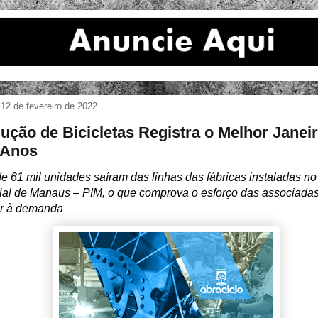
12 de fevereiro de 2022
ução de Bicicletas Registra o Melhor Janei
 Anos
e 61 mil unidades saíram das linhas das fábricas instaladas no
rial de Manaus – PIM, o que comprova o e
sforço das associada
r à demanda