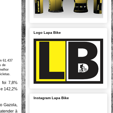
Logo Lapa Bike
am 61.437
s de
melhor
cletas.
 foi 7,8%
) e 142,2%
Instagram Lapa Bike
o Gazola,
atender à