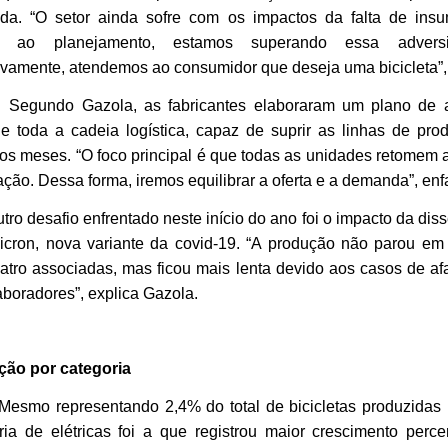
a. “O setor ainda sofre com os impactos da falta de ins
s ao planejamento, estamos superando essa advers
ivamente, atendemos ao consumidor que deseja uma bicicleta”, 
do Gazola, as fabricantes elaboraram um plano de a
e toda a cadeia logística, capaz de suprir as linhas de pr
os meses. “O foco principal é que todas as unidades retomem 
ação. Dessa forma, iremos equilibrar a oferta e a demanda”, enfa
desafio enfrentado neste início do ano foi o impacto da di
cron, nova variante da covid-19. “A produção não parou e
atro associadas, mas ficou mais lenta devido aos casos de a
aboradores”, explica Gazola.
ção por categoria
Mesmo representando 2,4% do total de bicicletas produzidas
ria de elétricas foi a que registrou maior crescimento perc