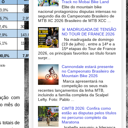
Track no Mobai Bike Land
O
Elite do mountain bike
3,0%
0,4%
99,2%
nacional protagonizou disputas intensas no
segundo dia do Campeonato Brasileiro de
6,7%
2,9%
264,7%
MTB XC 2026 Brasileiro de MTB XCC ...
2,4%
306,3%
61,0%
🚨 MADRUGADA DE TENSÃO
NO TOUR DE FRANCE 2026
2,9%
143,8%
313,8%
Na madrugada de domingo
5,1%
114,5%
3008,0
(19 de julho) , entre a 14ª e a
%
15ª etapas do Tour de France
2026, os principais favoritos ao título foram
00,0%
7,8%
142,2%
surpr...
iclo
Cannondale estará presente
no Campeonato Brasileiro de
Mountain Bike 2026
Marca apresentará na
competição os seus mais
recentes lançamentos da linha MTB,
incluindo a família completa da Scalpel
ração com
Lefty. Foto: Pablo ...
mo mês do
CiMTB 2026: Confira como
estão as disputas pelos títulos
no percurso completo da
Maratona
 totais de
Isabella assumiu a liderança