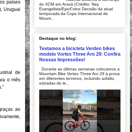
 os países
do XCM em Araxá (Crédito: Ney
Evangelista/EpicFotos Decisão da atual
), Uruguai
temporada da Copa Internacional de
Mount...
Destaque no blog:
Testamos a bicicleta Verden bikes
modelo Vortex Three Aro 29: Confira
Nossas Impressões!
Durante as últimas semanas colocamos a
ustrial de
Mountain Bike Vortex Three Aro 29 à prova
em diferentes terrenos, incluindo asfalto,
ara o mês
estradas de te...
.”
graças ao
ivamente,