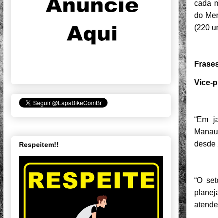
cada m
do Mer
(220 u
Frases
Vice-p
“Em ja
Manaus
desde 
Respeitem!!
“O set
plane
atende