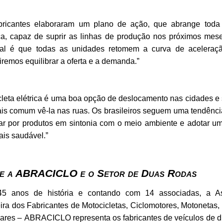
bricantes elaboraram um plano de ação, que abrange toda
ica, capaz de suprir as linhas de produção nos próximos mes
pal é que todas as unidades retomem a curva de aceleraç
 iremos equilibrar a oferta e a demanda.”
icleta elétrica é uma boa opção de deslocamento nas cidades e
is comum vê-la nas ruas. Os brasileiros seguem uma tendênc
ar por produtos em sintonia com o meio ambiente e adotar um
ais saudável.”
e a ABRACICLO e o Setor de Duas Rodas
5 anos de história e contando com 14 associadas, a A
eira dos Fabricantes de Motocicletas, Ciclomotores, Motonetas, 
lares – ABRACICLO representa os fabricantes de veículos de 