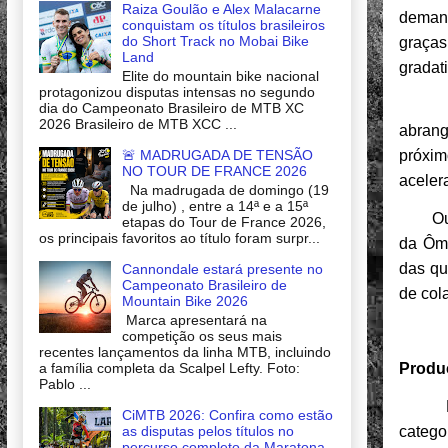
Raiza Goulão e Alex Malacarne
demand
conquistam os títulos brasileiros
do Short Track no Mobai Bike
graça
Land
gradat
Elite do mountain bike nacional
protagonizou disputas intensas no segundo
Segun
dia do Campeonato Brasileiro de MTB XC
2026 Brasileiro de MTB XCC ...
abrang
próxim
🚨 MADRUGADA DE TENSÃO
NO TOUR DE FRANCE 2026
aceler
Na madrugada de domingo (19
de julho) , entre a 14ª e a 15ª
Outro 
etapas do Tour de France 2026,
os principais favoritos ao título foram surpr...
da Ômi
das qu
Cannondale estará presente no
Campeonato Brasileiro de
de col
Mountain Bike 2026
Marca apresentará na
competição os seus mais
recentes lançamentos da linha MTB, incluindo
a família completa da Scalpel Lefty. Foto:
Produ
Pablo ...
CiMTB 2026: Confira como estão
as disputas pelos títulos no
catego
percurso completo da Maratona