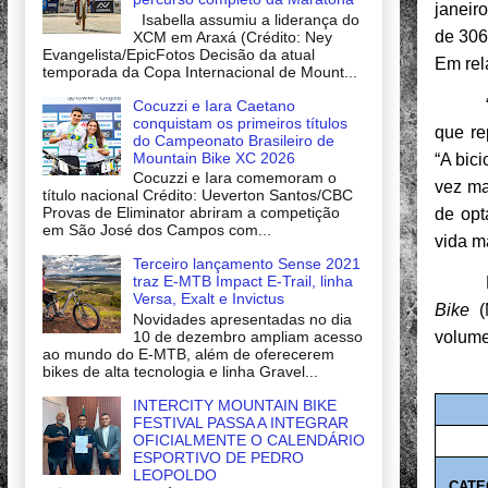
janeir
Isabella assumiu a liderança do
de 306
XCM em Araxá (Crédito: Ney
Evangelista/EpicFotos Decisão da atual
Em rel
temporada da Copa Internacional de Mount...
Cocuzzi e Iara Caetano
conquistam os primeiros títulos
que re
do Campeonato Brasileiro de
Mountain Bike XC 2026
“A bic
Cocuzzi e Iara comemoram o
vez ma
título nacional Crédito: Ueverton Santos/CBC
Provas de Eliminator abriram a competição
de opt
em São José dos Campos com...
vida m
Terceiro lançamento Sense 2021
traz E-MTB Impact E-Trail, linha
Versa, Exalt e Invictus
Bike
(M
Novidades apresentadas no dia
volume 
10 de dezembro ampliam acesso
ao mundo do E-MTB, além de oferecerem
bikes de alta tecnologia e linha Gravel...
INTERCITY MOUNTAIN BIKE
FESTIVAL PASSA A INTEGRAR
OFICIALMENTE O CALENDÁRIO
ESPORTIVO DE PEDRO
LEOPOLDO
CATE