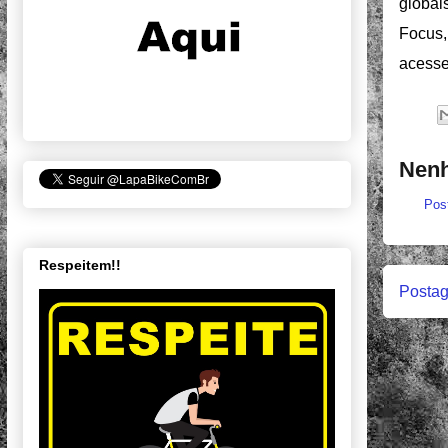
globai
Focus,
acess
Nenh
Pos
Respeitem!!
Postag