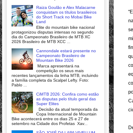
Raiza Goulão e Alex Malacarne
“E
conquistam os títulos brasileiros
do Short Track no Mobai Bike
na
Land
Elite do mountain bike nacional
se
protagonizou disputas intensas no segundo
dia do Campeonato Brasileiro de MTB XC
mi
2026 Brasileiro de MTB XCC ...
fi
Cannondale estará presente no
Campeonato Brasileiro de
qu
Mountain Bike 2026
co
Marca apresentará na
competição os seus mais
eq
recentes lançamentos da linha MTB, incluindo
a família completa da Scalpel Lefty. Foto:
co
Pablo ...
po
CiMTB 2026: Confira como estão
as disputas pelo título geral das
Ca
Super Elites
Decisão da atual temporada da
ci
Copa Internacional de Mountain
Bike acontecerá entre os dias 25 e 27 de
setembro na Cidade dos Profetas Xav...
De
SÃO JOSÉ DA LAPA VIVEU UM