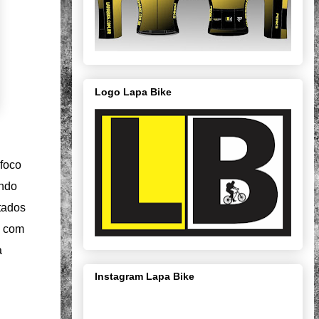
Logo Lapa Bike
 foco
undo
tados
u com
a
Instagram Lapa Bike