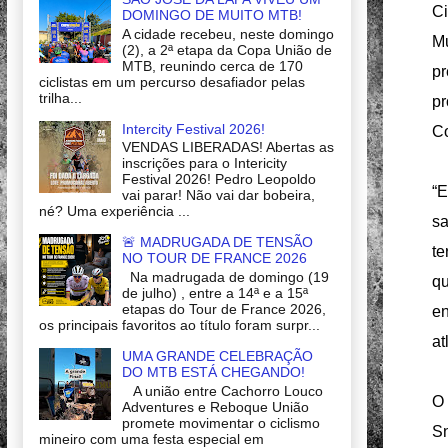
Ci
DOMINGO DE MUITO MTB!
A cidade recebeu, neste domingo
Mu
(2), a 2ª etapa da Copa União de
MTB, reunindo cerca de 170
pr
ciclistas em um percurso desafiador pelas
trilha...
pr
Intercity Festival 2026!
Co
VENDAS LIBERADAS! Abertas as
inscrições para o Intericity
Festival 2026! Pedro Leopoldo
“E
vai parar! Não vai dar bobeira,
né? Uma experiência ...
sa
🚨 MADRUGADA DE TENSÃO
te
NO TOUR DE FRANCE 2026
Na madrugada de domingo (19
qu
de julho) , entre a 14ª e a 15ª
etapas do Tour de France 2026,
en
os principais favoritos ao título foram surpr...
at
UMA GRANDE CELEBRAÇÃO
DO MTB ESTÁ CHEGANDO!
A união entre Cachorro Louco
O 
Adventures e Reboque União
promete movimentar o ciclismo
Sn
mineiro com uma festa especial em