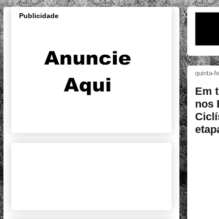
Publicidade
quinta-f
Em t
nos 
Ciclí
etap