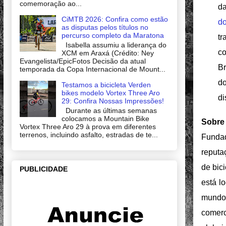
comemoração ao...
da
CiMTB 2026: Confira como estão
d
as disputas pelos títulos no
percurso completo da Maratona
tr
Isabella assumiu a liderança do
co
XCM em Araxá (Crédito: Ney
Evangelista/EpicFotos Decisão da atual
Br
temporada da Copa Internacional de Mount...
do
Testamos a bicicleta Verden
bikes modelo Vortex Three Aro
d
29: Confira Nossas Impressões!
Durante as últimas semanas
colocamos a Mountain Bike
Sobre
Vortex Three Aro 29 à prova em diferentes
terrenos, incluindo asfalto, estradas de te...
Fundad
reputa
de bic
PUBLICIDADE
está l
mundo
comer