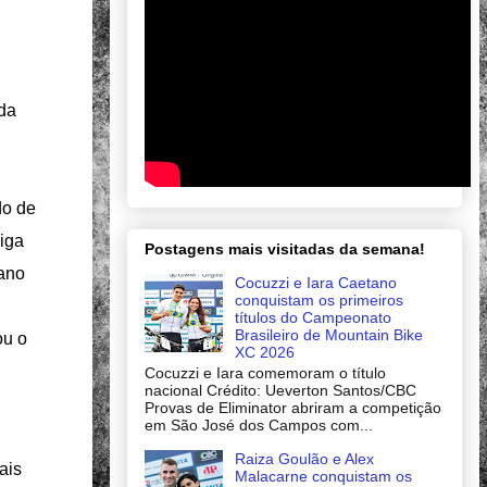
 da
do de
iga
Postagens mais visitadas da semana!
 ano
Cocuzzi e Iara Caetano
conquistam os primeiros
títulos do Campeonato
Brasileiro de Mountain Bike
ou o
XC 2026
Cocuzzi e Iara comemoram o título
nacional Crédito: Ueverton Santos/CBC
Provas de Eliminator abriram a competição
em São José dos Campos com...
Raiza Goulão e Alex
ais
Malacarne conquistam os