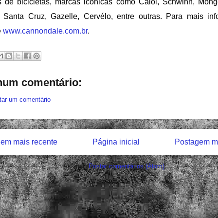
s de bicicletas, marcas icônicas como Caloi, Schwinn, Mong
 Santa Cruz, Gazelle, Cervélo, entre outras. Para mais inf
e
www.cannondale.com.br
.
um comentário:
tar um comentário
em mais recente
Página inicial
Postagem ma
Assinar:
Postar comentários (Atom)