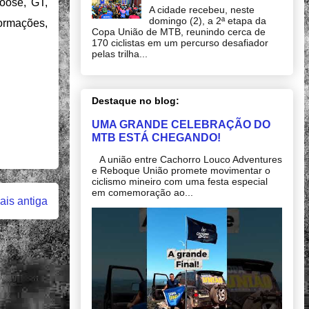
oose, GT,
A cidade recebeu, neste
domingo (2), a 2ª etapa da
ormações,
Copa União de MTB, reunindo cerca de
170 ciclistas em um percurso desafiador
pelas trilha...
Destaque no blog:
UMA GRANDE CELEBRAÇÃO DO
MTB ESTÁ CHEGANDO!
A união entre Cachorro Louco Adventures
e Reboque União promete movimentar o
ciclismo mineiro com uma festa especial
em comemoração ao...
is antiga