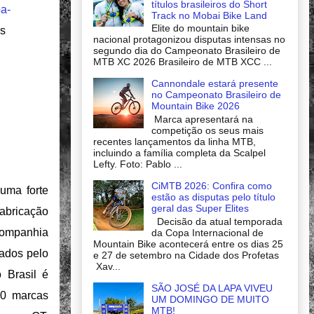
títulos brasileiros do Short
a-
Track no Mobai Bike Land
Elite do mountain bike
s
nacional protagonizou disputas intensas no
segundo dia do Campeonato Brasileiro de
MTB XC 2026 Brasileiro de MTB XCC ...
Cannondale estará presente
no Campeonato Brasileiro de
Mountain Bike 2026
Marca apresentará na
competição os seus mais
recentes lançamentos da linha MTB,
incluindo a família completa da Scalpel
Lefty. Foto: Pablo ...
CiMTB 2026: Confira como
uma forte
estão as disputas pelo título
geral das Super Elites
abricação
Decisão da atual temporada
 companhia
da Copa Internacional de
Mountain Bike acontecerá entre os dias 25
hados pelo
e 27 de setembro na Cidade dos Profetas
Xav...
 Brasil é
SÃO JOSÉ DA LAPA VIVEU
20 marcas
UM DOMINGO DE MUITO
MTB!