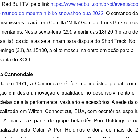
 Red Bull TV, pelo link
https://www.redbull.com/br-pt/
events/cop
o-mundo-de-
mountain-bike-snowshoe-eua-
2022
. O comando da
ansmissões ficará com Camilla ‘Milla’ Garcia e Érick Bruske nos
mentários. Nesta sexta-feira (29), a partir das 18h20 (horário de
asília), os ciclistas se alinham para disputa do Short Track. No
mingo (31), às 15h30, a elite masculina entra em ação para a
isputa do XCO.
 a Cannondale
a em 1971, a Cannondale é líder da indústria global, com 
ção em design, inovação e qualidade no desenvolvimento e f
icletas de alta performance, vestuário e acessórios. A sede da
ocalizada em Wilton, Connecticut, EUA, com escritórios espal
. A marca faz parte do grupo holandês Pon Holdings e no
cializada pela Caloi. A Pon Holdings é dona de mais de 