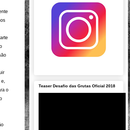
ente
mos
arte
to
são
uir
 e,
Teaser Desafio das Grutas Oficial 2018
ra o
o
ão