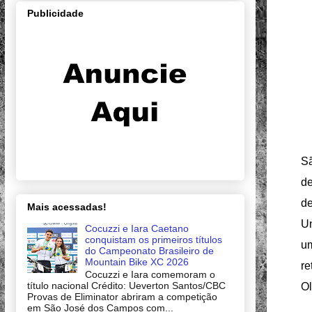
Publicidade
Sã
de
de
Mais acessadas!
Un
Cocuzzi e Iara Caetano
conquistam os primeiros títulos
um
do Campeonato Brasileiro de
Mountain Bike XC 2026
re
Cocuzzi e Iara comemoram o
título nacional Crédito: Ueverton Santos/CBC
Ol
Provas de Eliminator abriram a competição
em São José dos Campos com...