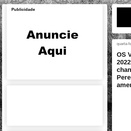
Publicidade
quarta-f
OS 
2022
chan
Perei
amer