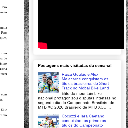
T Pro
encio
muita
. Fico
ques,
 como
ta de
inino
Postagens mais visitadas da semana!
goria
Raiza Goulão e Alex
tucci
Malacarne conquistam os
títulos brasileiros do Short
Track no Mobai Bike Land
Elite do mountain bike
iz com
nacional protagonizou disputas intensas no
os.
segundo dia do Campeonato Brasileiro de
MTB XC 2026 Brasileiro de MTB XCC ...
Elite
 como
Cocuzzi e Iara Caetano
conquistam os primeiros
títulos do Campeonato