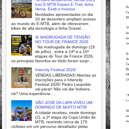
traz E-MTB Impact E-Trail, linha
Na
Versa, Exalt e Invictus
Cy
Novidades apresentadas no dia
Ma
10 de dezembro ampliam acesso
ao mundo do E-MTB, além de oferecerem
bikes de alta tecnologia e linha Gravel...
“F
de
🚨 MADRUGADA DE TENSÃO
mu
NO TOUR DE FRANCE 2026
ve
Na madrugada de domingo (19
de julho) , entre a 14ª e a 15ª
Já
etapas do Tour de France 2026,
An
os principais favoritos ao título foram surpr...
Ca
Intercity Festival 2026!
B)
OP
VENDAS LIBERADAS! Abertas as
inscrições para o Intericity
(3
Festival 2026! Pedro Leopoldo
vai parar! Não vai dar bobeira,
né? Uma experiência ...
“A
o 
SÃO JOSÉ DA LAPA VIVEU UM
DOMINGO DE MUITO MTB!
Al
A cidade recebeu, neste domingo
as
(2), a 2ª etapa da Copa União de
et
MTB, reunindo cerca de 170
ciclistas em um percurso desafiador pelas