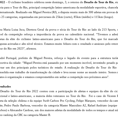
2022
– O ciclismo brasileiro celebrou neste domingo, 3, o retorno do
Desafio do Tour do Rio
, e
tória para o Tour do Rio, principal competição latino-americana da modalidade esportiva, chance
nternationale. Realizado em Miguel Pereira (RJ), a disputa reuniu mais de 300 atletas em provas d
m 25 categorias, organizadas em percurssos de 25km (curto), 85km (médio) e 115km (longo).
ra Maria Luisa Juca, Diretora Geral da prova e sócia do Tour do Rio ao lado da 213 Sports, o
vel da competição reforça a importância da prova no calendário nacional. “Tivemos a ades
letas da elite do ciclismo latino-americano para o Desafio do Tour do Rio, que foi marcad
sputas acirradas e alto nível técnico. Estamos muito felizes com o resultado e ansiosos pelo reto
ur do Rio em 2023”, afirmou.
dré Portugal, prefeito de Miguel Pereira, reforça o legado do evento para a estrutura turíst
portiva da cidade: “Miguel Pereira está passando por um momento incrível, investindo pesado p
rnar um dos principais polos turísticos do estado. A realização do Desafio do Tour do Rio
nsolida esse trabalho de transformação da cidade e leva nosso nome ao mundo inteiro. Somos 
atos à organização e estamos comprometidos em sediar a competição nos próximos anos”.
sultados
Desafio do Tour do Rio 2022 contou com a participação de altetas e equipes da elite do cic
cional e latino-americano, a maioria deles veteranos no Tour do Rio. Foi o caso de Vicente R
leta da seleção chilena e da equipe Swift Carbon Pro Cycling, Felipe Marques, vencedor da cat
ite, Pedro Paulo Barbosa, vencedor da categoria Master Masculino A2, Rafael Andriato (equipe
rbon) e Alexandre Cardoso, um dos maiores atletas da modalidade de todos os tempos e atual n
no ranking da CBC na categoria Master B.