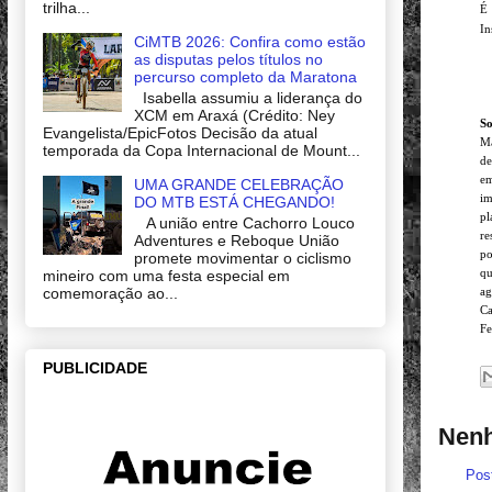
trilha...
É 
In
CiMTB 2026: Confira como estão
as disputas pelos títulos no
percurso completo da Maratona
Isabella assumiu a liderança do
XCM em Araxá (Crédito: Ney
So
Evangelista/EpicFotos Decisão da atual
Ma
temporada da Copa Internacional de Mount...
de
em
UMA GRANDE CELEBRAÇÃO
im
DO MTB ESTÁ CHEGANDO!
pl
A união entre Cachorro Louco
r
Adventures e Reboque União
po
promete movimentar o ciclismo
qu
mineiro com uma festa especial em
comemoração ao...
ag
Ca
Fe
PUBLICIDADE
Nenh
Pos