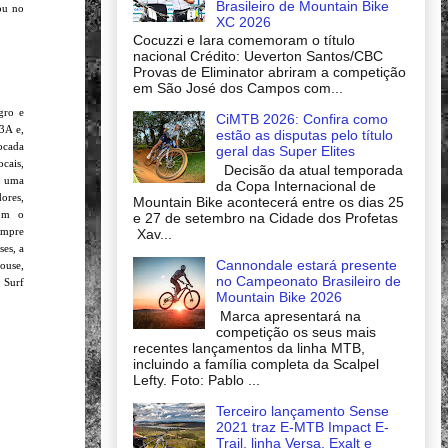
Brasileiro de Mountain Bike
ou no
XC 2026
Cocuzzi e Iara comemoram o título
nacional Crédito: Ueverton Santos/CBC
Provas de Eliminator abriram a competição
em São José dos Campos com...
gro e
CiMTB 2026: Confira como
3A e,
estão as disputas pelo título
Focada
geral das Super Elites
cais,
Decisão da atual temporada
o uma
da Copa Internacional de
ores,
Mountain Bike acontecerá entre os dias 25
com o
e 27 de setembro na Cidade dos Profetas
empre
Xav...
ses, a
Cannondale estará presente
ouse,
no Campeonato Brasileiro de
 Surf
Mountain Bike 2026
Marca apresentará na
competição os seus mais
recentes lançamentos da linha MTB,
incluindo a família completa da Scalpel
Lefty. Foto: Pablo ...
Terceiro lançamento Sense
2021 traz E-MTB Impact E-
Trail, linha Versa, Exalt e