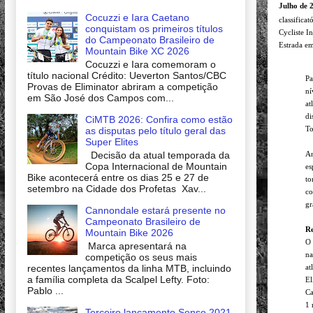
Julho de 
Cocuzzi e Iara Caetano
classifica
conquistam os primeiros títulos
Cycliste I
do Campeonato Brasileiro de
Estrada e
Mountain Bike XC 2026
Cocuzzi e Iara comemoram o
título nacional Crédito: Ueverton Santos/CBC
Pa
Provas de Eliminator abriram a competição
ní
em São José dos Campos com...
at
di
CiMTB 2026: Confira como estão
To
as disputas pelo título geral das
Super Elites
Decisão da atual temporada da
An
Copa Internacional de Mountain
es
Bike acontecerá entre os dias 25 e 27 de
to
setembro na Cidade dos Profetas Xav...
co
gr
Cannondale estará presente no
Campeonato Brasileiro de
Re
Mountain Bike 2026
O 
Marca apresentará na
na
competição os seus mais
recentes lançamentos da linha MTB, incluindo
at
a família completa da Scalpel Lefty. Foto:
El
Pablo ...
Ca
1 
Terceiro lançamento Sense 2021