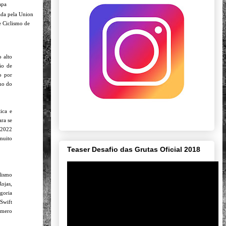
tapa
lada pela Union
e Ciclismo de
 alto
ão de
o por
rno do
ica e
ara se
 2022
muito
Teaser Desafio das Grutas Oficial 2018
lismo
ojas,
egoria
 Swift
úmero