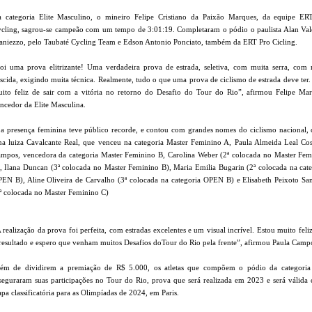
 categoria Elite Masculino, o mineiro Felipe Cristiano da Paixão Marques, da equipe ER
cling, sagrou-se campeão com um tempo de 3:01:19. Completaram o pódio o paulista Alan Val
niezzo, pelo Taubaté Cycling Team e Edson Antonio Ponciato, também da ERT Pro Cicling.
oi uma prova elitrizante! Uma verdadeira prova de estrada, seletiva, com muita serra, com 
scida, exigindo muita técnica. Realmente, tudo o que uma prova de ciclismo de estrada deve ter
ito feliz de sair com a vitória no retorno do Desafio do Tour do Rio”, afirmou Felipe Mar
ncedor da Elite Masculina.
 a presença feminina teve público recorde, e contou com grandes nomes do ciclismo nacional,
a luiza Cavalcante Real, que venceu na categoria Master Feminino A, Paula Almeida Leal Cos
mpos, vencedora da categoria Master Feminino B, Carolina Weber (2ª colocada no Master Fem
, Ilana Duncan (3ª colocada no Master Feminino B), Maria Emilia Bugarin (2ª colocada na cate
EN B), Aline Oliveira de Carvalho (3ª colocada na categoria OPEN B) e Elisabeth Peixoto San
ª colocada no Master Feminino C)
 realização da prova foi perfeita, com estradas excelentes e um visual incrível. Estou muito fel
resultado e espero que venham muitos Desafios doTour do Rio pela frente”, afirmou Paula Camp
ém de dividirem a premiação de R$ 5.000, os atletas que compõem o pódio da categoria 
seguraram suas participações no Tour do Rio, prova que será realizada em 2023 e será válida
apa classificatória para as Olimpíadas de 2024, em Paris.