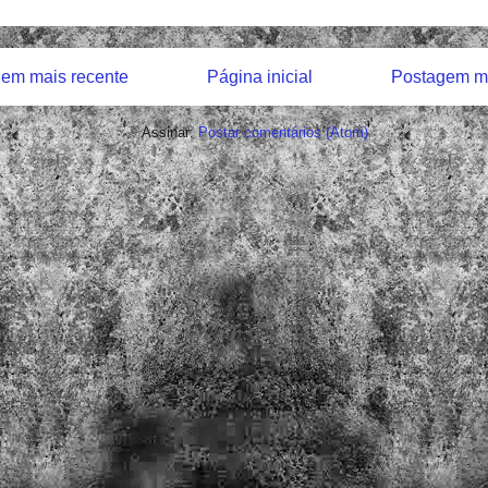
em mais recente
Página inicial
Postagem ma
Assinar:
Postar comentários (Atom)