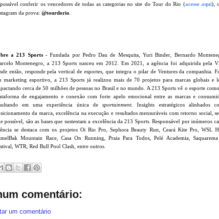
possível conferir os vencedores de todas as categorias no site do Tour do Rio (
acesse aqui
), 
stagram da prova:
@tourdorio
.
bre a 213 Sports
- Fundada por Pedro Dau de Mesquita, Yuri Binder, Bernardo Montene
rcelo Montenegro, a 213 Sports nasceu em 2012. Em 2021, a agência foi adquirida pela V
sde então, responde pela vertical de esportes, que integra o pilar de Ventures da companhia. 
 marketing esportivo, a 213 Sports já realizou mais de 70 projetos para marcas globais e lo
pactando cerca de 50 milhões de pessoas no Brasil e no mundo. A 213 Sports vê o esporte com
ataforma de engajamento e conexão com forte apelo emocional entre as marcas e consumid
esultando em uma experiência única de
sportainment.
Insights estratégicos alinhados 
sicionamento da marca, excelência na execução e resultados mensuráveis com retorno social, s
e possível, são as bases que sustentam a excelência da 213 Sports. Responsável por inúmeros ca
ência se destaca com os projetos Oi Rio Pro, Sephora Beauty Run, Ceará Kite Pro, WSL H
melBak Mountain Race, Casa On Running, Praia Para Todos, Pelé Academia, Saquarema
stival, WTR, Red Bull Pool Clash, entre outros.
um comentário:
tar um comentário