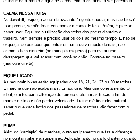
estoque de alimento e água de acordo com a distância a ser percorrida.
CALMA NESSA HORA
No downhill, esqueça aquela bravata do “a gente capota, mas não breca”.
Isso porque, se não frear, vai capotar mesmo. E feio. Porém, é preciso
saber usar. Equilibre a utilização dos freios dos pneus dianteiro e
traseiro. Nem sempre é preciso usar os dois ao mesmo tempo. E não se
esqueça: se perceber que entrar em uma curva rápido demais, não
acione o freio dianteiro (na manopla esquerda) para evitar uma
derrapagem que vai acabar com você no chão. Controle no traseiro
(manopla direita).
FIQUE LIGADO
As mountain bikes estão equipadas com 18, 21, 24, 27 ou 30 marchas.
É marcha que não acaba mais. Então, use. Mas use corretamente. O
ideal, é antecipar a alteração de terreno e efetuar as trocas a fim de
manter o ritmo e não perder velocidade. Treine até ficar algo natural
saber o que cada botão dos passadores de marchas vão fazer com o
pedal.
PUMP
Além do “cardápio” de marchas, outro equipamento que faz a diferença
no mountain bike é a suspensão. Aplicada tanto no garfo dianteiro quanto