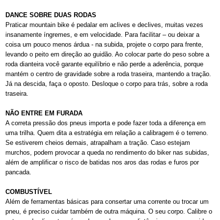
DANCE SOBRE DUAS RODAS
Praticar mountain bike é pedalar em aclives e declives, muitas vezes
insanamente íngremes, e em velocidade. Para facilitar – ou deixar a
coisa um pouco menos árdua - na subida, projete o corpo para frente,
levando o peito em direção ao guidão. Ao colocar parte do peso sobre a
roda dianteira você garante equilíbrio e não perde a aderência, porque
mantém o centro de gravidade sobre a roda traseira, mantendo a tração.
Já na descida, faça o oposto. Desloque o corpo para trás, sobre a roda
traseira.
NÃO ENTRE EM FURADA
A correta pressão dos pneus importa e pode fazer toda a diferença em
uma trilha. Quem dita a estratégia em relação a calibragem é o terreno.
Se estiverem cheios demais, atrapalham a tração. Caso estejam
murchos, podem provocar a queda no rendimento do biker nas subidas,
além de amplificar o risco de batidas nos aros das rodas e furos por
pancada.
COMBUSTÍVEL
Além de ferramentas básicas para consertar uma corrente ou trocar um
pneu, é preciso cuidar também de outra máquina. O seu corpo. Calibre o