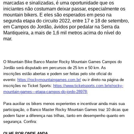
marcadas e sinalizadas, é uma oportunidade que os
iniciantes não costumam deixar passar, especialmente os
mountain bikers. E eles são esperados em peso na
segunda etapa do circuito 2022, entre 17 e 18 de setembro,
em Campos do Jordão, ávidos por pedalar na Serra da
Mantiqueira, a mais de 1,6 mil metros acima do nível do
mar.
O Mountain Bike Banco Master Rocky Mountain Games Campos do
Jordão será disputado em percursos de 25 km e 50 km. As
inscrições estão abertas e podem ser feitas pelo site oficial do
evento:
https://
rockymountaingames.com.br/
ou ir direto na página de
inscrições no Ticket Sports:
https://www.
ticketsports.com.br/e/rocky-
mountain-games---etapa-campos-
do-jordo-28978
;
Para auxiliar os bikers menos experientes e incentivar ainda mais sua
participação, o Banco Master Rocky Mountain Games traz 10 dicas que
podem fazer a diferença nas trilhas, tanto em desempenho quanto em
segurança. Confira:
OLHE POR ONDE ANDA