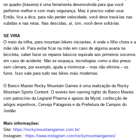
no quadro (traseira) é uma ferramenta desenvolvida para que você
performe melhor e com mais segurança. Mas é preciso saber usar.
Então, fica a dica: para não perder velocidade, você deve travá-las nas
subidas e nas retas. Nas descidas, aí, sim, você deve soltá-las.
SE VIRA
O meio da trilha, para mountain bikers iniciantes, é onde o filho chora e a
mãe não vê. Para evitar ficar na mão em caso de alguma avaria na
bicicleta, saber fazer os reparos básicos equivale aos primeiros socorros
em caso de acidente. Não se esqueça, tecnologias como a dos pneus
sem câmara, por exemplo, ajuda a minimizar – mas não elimina – os
furos. Isso vale para tudo nas bikes mais modernas.
O Banco Master Rocky Mountain Games é uma realização da Rocky
Mountain Sports Content. O evento tem naming rights do Banco Master,
com patrocínio da Legrand Pharma e apoios da Mynd, confecção de
artigos esportivos, Cerveja Patagonia e da Prefeitura de Campos do
Jordão.
Mais informações:
Site:
https://
rockymountaingames.com.br/
Instagram :
https://www.instagram.com/
rockymountaingames/