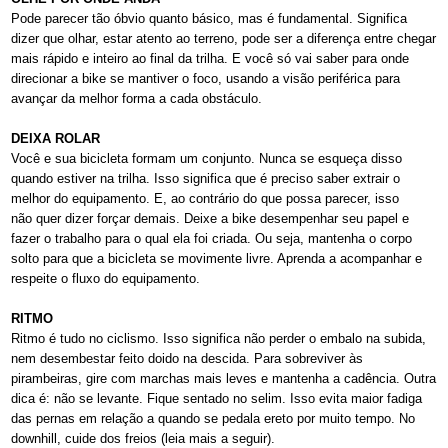
Pode parecer tão óbvio quanto básico, mas é fundamental. Significa
dizer que olhar, estar atento ao terreno, pode ser a diferença entre chegar
mais rápido e inteiro ao final da trilha. E você só vai saber para onde
direcionar a bike se mantiver o foco, usando a visão periférica para
avançar da melhor forma a cada obstáculo.
DEIXA ROLAR
Você e sua bicicleta formam um conjunto. Nunca se esqueça disso
quando estiver na trilha. Isso significa que é preciso saber extrair o
melhor do equipamento. E, ao contrário do que possa parecer, isso
não quer dizer forçar demais. Deixe a bike desempenhar seu papel e
fazer o trabalho para o qual ela foi criada. Ou seja, mantenha o corpo
solto para que a bicicleta se movimente livre. Aprenda a acompanhar e
respeite o fluxo do equipamento.
RITMO
Ritmo é tudo no ciclismo. Isso significa não perder o embalo na subida,
nem desembestar feito doido na descida. Para sobreviver às
pirambeiras, gire com marchas mais leves e mantenha a cadência. Outra
dica é: não se levante. Fique sentado no selim. Isso evita maior fadiga
das pernas em relação a quando se pedala ereto por muito tempo. No
downhill, cuide dos freios (leia mais a seguir).