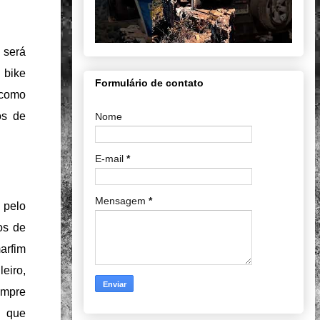
será
 bike
Formulário de contato
 como
os de
Nome
E-mail
*
Mensagem
*
 pelo
os de
arfim
eiro,
empre
 que