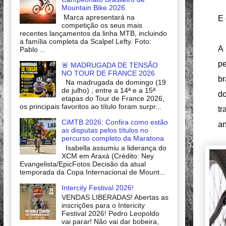
Mountain Bike 2026
Marca apresentará na
E 
competição os seus mais
recentes lançamentos da linha MTB, incluindo
a família completa da Scalpel Lefty. Foto:
A 
Pablo ...
pe
🚨 MADRUGADA DE TENSÃO
NO TOUR DE FRANCE 2026
br
Na madrugada de domingo (19
de julho) , entre a 14ª e a 15ª
d
etapas do Tour de France 2026,
os principais favoritos ao título foram surpr...
tr
CiMTB 2026: Confira como estão
an
as disputas pelos títulos no
percurso completo da Maratona
Isabella assumiu a liderança do
XCM em Araxá (Crédito: Ney
Evangelista/EpicFotos Decisão da atual
temporada da Copa Internacional de Mount...
Intercity Festival 2026!
VENDAS LIBERADAS! Abertas as
inscrições para o Intericity
Festival 2026! Pedro Leopoldo
vai parar! Não vai dar bobeira,