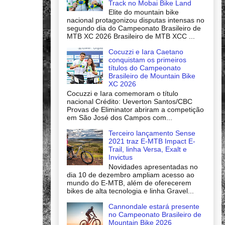
Track no Mobai Bike Land
Elite do mountain bike
nacional protagonizou disputas intensas no
segundo dia do Campeonato Brasileiro de
MTB XC 2026 Brasileiro de MTB XCC ...
Cocuzzi e Iara Caetano
conquistam os primeiros
títulos do Campeonato
Brasileiro de Mountain Bike
XC 2026
Cocuzzi e Iara comemoram o título
nacional Crédito: Ueverton Santos/CBC
Provas de Eliminator abriram a competição
em São José dos Campos com...
Terceiro lançamento Sense
2021 traz E-MTB Impact E-
Trail, linha Versa, Exalt e
Invictus
Novidades apresentadas no
dia 10 de dezembro ampliam acesso ao
mundo do E-MTB, além de oferecerem
bikes de alta tecnologia e linha Gravel...
Cannondale estará presente
no Campeonato Brasileiro de
Mountain Bike 2026