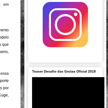
et em
mento
odelo
s que
eiro,
Teaser Desafio das Grutas Oficial 2018
 essa
porte
s por
Kuge,