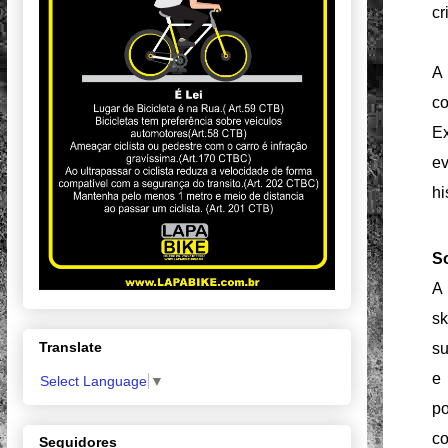
cr
A
co
Ex
ev
hi
S
A
sk
Translate
su
e
Select Language
▼
po
c
Seguidores