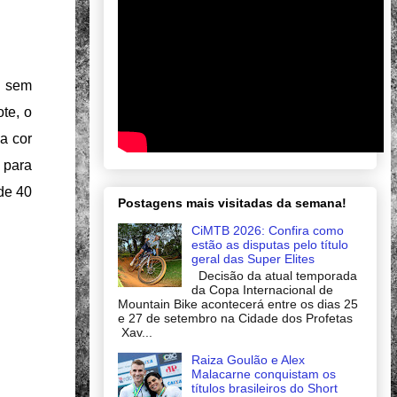
m sem
ote, o
a cor
 para
de 40
Postagens mais visitadas da semana!
CiMTB 2026: Confira como
estão as disputas pelo título
geral das Super Elites
Decisão da atual temporada
da Copa Internacional de
Mountain Bike acontecerá entre os dias 25
e 27 de setembro na Cidade dos Profetas
Xav...
Raiza Goulão e Alex
Malacarne conquistam os
títulos brasileiros do Short