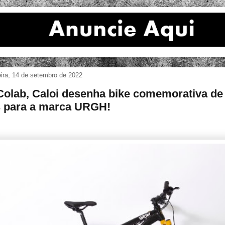
eira, 14 de setembro de 2022
olab, Caloi desenha bike comemorativa de
 para a marca URGH!