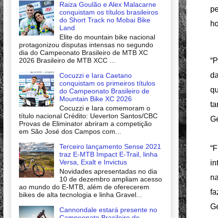
Raiza Goulão e Alex Malacarne
p
conquistam os títulos brasileiros
do Short Track no Mobai Bike
ho
Land
Elite do mountain bike nacional
protagonizou disputas intensas no segundo
dia do Campeonato Brasileiro de MTB XC
2026 Brasileiro de MTB XCC ...
“P
da
Cocuzzi e Iara Caetano
conquistam os primeiros títulos
qu
do Campeonato Brasileiro de
Mountain Bike XC 2026
ta
Cocuzzi e Iara comemoram o
título nacional Crédito: Ueverton Santos/CBC
Ge
Provas de Eliminator abriram a competição
em São José dos Campos com...
Terceiro lançamento Sense 2021
“F
traz E-MTB Impact E-Trail, linha
Versa, Exalt e Invictus
in
Novidades apresentadas no dia
na
10 de dezembro ampliam acesso
ao mundo do E-MTB, além de oferecerem
fa
bikes de alta tecnologia e linha Gravel...
Ge
Cannondale estará presente no
Campeonato Brasileiro de