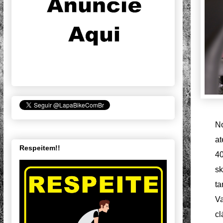
No
at
Respeitem!!
4
s
ta
Va
cl