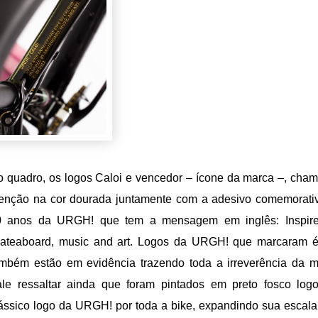
 quadro, os logos Caloi e vencedor – ícone da marca –, cha
enção na cor dourada juntamente com a adesivo comemorati
0 anos da URGH! que tem a mensagem em inglês: Inspir
kateaboard, music and art. Logos da URGH! que marcaram 
mbém estão em evidência trazendo toda a irreverência da m
le ressaltar ainda que foram pintados em preto fosco log
ássico logo da URGH! por toda a bike, expandindo sua escala