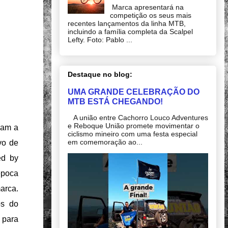
Marca apresentará na
competição os seus mais
recentes lançamentos da linha MTB,
incluindo a família completa da Scalpel
Lefty. Foto: Pablo ...
Destaque no blog:
UMA GRANDE CELEBRAÇÃO DO
MTB ESTÁ CHEGANDO!
A união entre Cachorro Louco Adventures
e Reboque União promete movimentar o
mam a
ciclismo mineiro com uma festa especial
em comemoração ao...
vo de
ed by
época
arca.
os do
 para