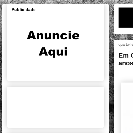
Publicidade
quarta-f
Em C
anos