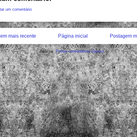
tar um comentário
em mais recente
Página inicial
Postagem ma
Assinar:
Postar comentários (Atom)