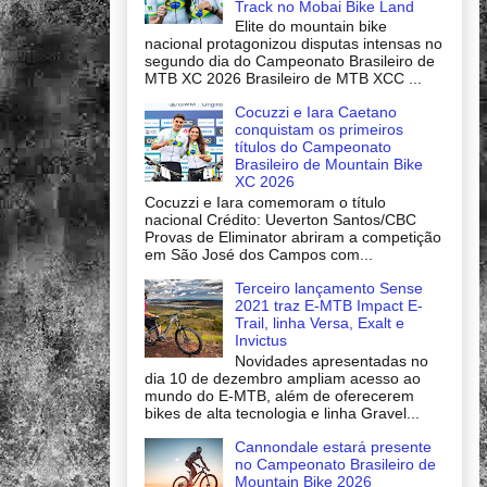
Track no Mobai Bike Land
Elite do mountain bike
nacional protagonizou disputas intensas no
segundo dia do Campeonato Brasileiro de
MTB XC 2026 Brasileiro de MTB XCC ...
Cocuzzi e Iara Caetano
conquistam os primeiros
títulos do Campeonato
Brasileiro de Mountain Bike
XC 2026
Cocuzzi e Iara comemoram o título
nacional Crédito: Ueverton Santos/CBC
Provas de Eliminator abriram a competição
em São José dos Campos com...
Terceiro lançamento Sense
2021 traz E-MTB Impact E-
Trail, linha Versa, Exalt e
Invictus
Novidades apresentadas no
dia 10 de dezembro ampliam acesso ao
mundo do E-MTB, além de oferecerem
bikes de alta tecnologia e linha Gravel...
Cannondale estará presente
no Campeonato Brasileiro de
Mountain Bike 2026