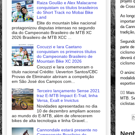
projeto 
Raiza Goulão e Alex Malacarne
de Cros
conquistam os títulos brasileiros
do Short Track no Mobai Bike
Ao longo
Land
importan
Elite do mountain bike nacional
da Canno
protagonizou disputas intensas no segundo
tradição
dia do Campeonato Brasileiro de MTB XC
2026 Brasileiro de MTB XCC ...
Segundo
Cocuzzi e Iara Caetano
parte d
conquistam os primeiros títulos
ciclismo
do Campeonato Brasileiro de
deverá d
Mountain Bike XC 2026
ciclismo
Cocuzzi e Iara comemoram o
título nacional Crédito: Ueverton Santos/CBC
O anúnci
Provas de Eliminator abriram a competição
modalid
em São José dos Campos com...
esportiv
Terceiro lançamento Sense 2021
🚴‍♂️ Ma
traz E-MTB Impact E-Trail, linha
MTB. Se
Versa, Exalt e Invictus
ciclista
Novidades apresentadas no dia
10 de dezembro ampliam acesso
ao mundo do E-MTB, além de oferecerem
bikes de alta tecnologia e linha Gravel...
Cannondale estará presente no
Nenh
Campeonato Brasileiro de