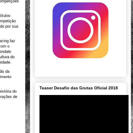
competições
títulos
ompetição
ido por sua
acing faz
 com o
nondale
ultura do
nidade.
fãs da
vimento
Teaser Desafio das Grutas Oficial 2018
istória do
erações de