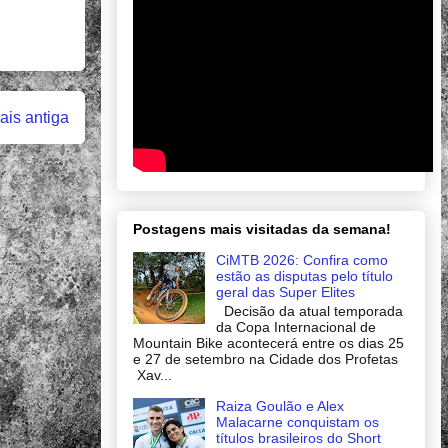
is antiga
Postagens mais visitadas da semana!
CiMTB 2026: Confira como
estão as disputas pelo título
geral das Super Elites
Decisão da atual temporada
da Copa Internacional de
Mountain Bike acontecerá entre os dias 25
e 27 de setembro na Cidade dos Profetas
Xav...
Raiza Goulão e Alex
Malacarne conquistam os
títulos brasileiros do Short