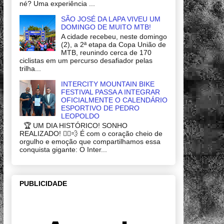
né? Uma experiência ...
SÃO JOSÉ DA LAPA VIVEU UM
DOMINGO DE MUITO MTB!
A cidade recebeu, neste domingo
(2), a 2ª etapa da Copa União de
MTB, reunindo cerca de 170
ciclistas em um percurso desafiador pelas
trilha...
INTERCITY MOUNTAIN BIKE
FESTIVAL PASSA A INTEGRAR
OFICIALMENTE O CALENDÁRIO
ESPORTIVO DE PEDRO
LEOPOLDO
🏆 UM DIA HISTÓRICO! SONHO
REALIZADO! 🚴‍♂️💨 É com o coração cheio de
orgulho e emoção que compartilhamos essa
conquista gigante: O Inter...
PUBLICIDADE