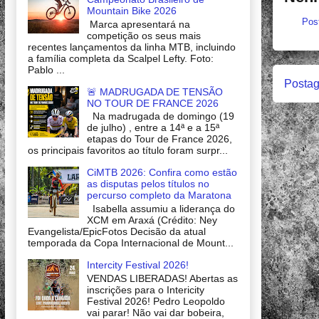
Mountain Bike 2026
Pos
Marca apresentará na
competição os seus mais
recentes lançamentos da linha MTB, incluindo
a família completa da Scalpel Lefty. Foto:
Pablo ...
Postag
🚨 MADRUGADA DE TENSÃO
NO TOUR DE FRANCE 2026
Na madrugada de domingo (19
de julho) , entre a 14ª e a 15ª
etapas do Tour de France 2026,
os principais favoritos ao título foram surpr...
CiMTB 2026: Confira como estão
as disputas pelos títulos no
percurso completo da Maratona
Isabella assumiu a liderança do
XCM em Araxá (Crédito: Ney
Evangelista/EpicFotos Decisão da atual
temporada da Copa Internacional de Mount...
Intercity Festival 2026!
VENDAS LIBERADAS! Abertas as
inscrições para o Intericity
Festival 2026! Pedro Leopoldo
vai parar! Não vai dar bobeira,