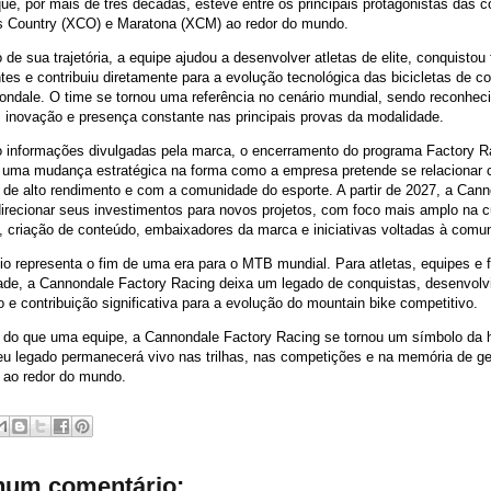
que, por mais de três décadas, esteve entre os principais protagonistas das 
s Country (XCO) e Maratona (XCM) ao redor do mundo.
 de sua trajetória, a equipe ajudou a desenvolver atletas de elite, conquistou 
tes e contribuiu diretamente para a evolução tecnológica das bicicletas de c
ndale. O time se tornou uma referência no cenário mundial, sendo reconhec
, inovação e presença constante nas principais provas da modalidade.
 informações divulgadas pela marca, o encerramento do programa Factory R
e uma mudança estratégica na forma como a empresa pretende se relacionar
 de alto rendimento e com a comunidade do esporte. A partir de 2027, a Can
irecionar seus investimentos para novos projetos, com foco mais amplo na c
, criação de conteúdo, embaixadores da marca e iniciativas voltadas à comu
o representa o fim de uma era para o MTB mundial. Para atletas, equipes e 
ade, a Cannondale Factory Racing deixa um legado de conquistas, desenvol
o e contribuição significativa para a evolução do mountain bike competitivo.
is do que uma equipe, a Cannondale Factory Racing se tornou um símbolo da h
u legado permanecerá vivo nas trilhas, nas competições e na memória de g
s ao redor do mundo.
um comentário: