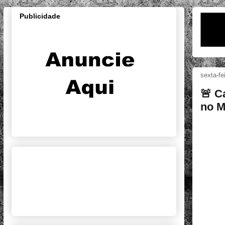
Publicidade
sexta-fe
🚨 C
no M