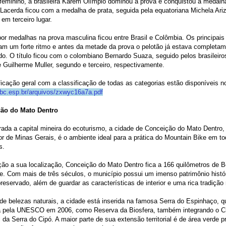
 feminino, a brasileira Karem Olímpio dominou a prova e conquistou a medalh
 Lacerda ficou com a medalha de prata, seguida pela equatoriana Michela Ari
 em terceiro lugar.
por medalhas na prova masculina ficou entre Brasil e Colômbia. Os principais 
am um forte ritmo e antes da metade da prova o pelotão já estava completa
do. O título ficou com o colombiano Bernardo Suaza, seguido pelos brasilei
 Guilherme Muller, segundo e terceiro, respectivamente.
ficação geral com a classificação de todas as categorias estão disponíveis no
cbc.esp.br/arquivos/zxwyc16a7a.pdf
ão do Mato Dentro
ada a capital mineira do ecoturismo, a cidade de Conceição do Mato Dentro, 
ior de Minas Gerais, é o ambiente ideal para a prática do Mountain Bike em t
s.
ão a sua localização, Conceição do Mato Dentro fica a 166 quilômetros de B
e. Com mais de três séculos, o município possui um imenso patrimônio histó
preservado, além de guardar as características de interior e uma rica tradição 
de belezas naturais, a cidade está inserida na famosa Serra do Espinhaço, qu
 pela UNESCO em 2006, como Reserva da Biosfera, também integrando o Ci
 da Serra do Cipó. A maior parte de sua extensão territorial é de área verde 