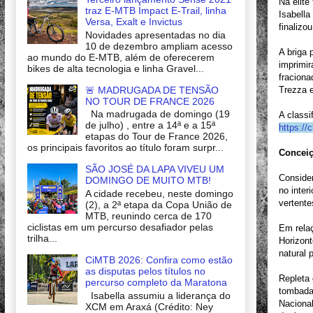
Na elite
traz E-MTB Impact E-Trail, linha
Isabella
Versa, Exalt e Invictus
finalizou
Novidades apresentadas no dia
10 de dezembro ampliam acesso
A briga 
ao mundo do E-MTB, além de oferecerem
imprimir
bikes de alta tecnologia e linha Gravel...
fraciona
🚨 MADRUGADA DE TENSÃO
Trezza e
NO TOUR DE FRANCE 2026
Na madrugada de domingo (19
A classi
de julho) , entre a 14ª e a 15ª
https://
etapas do Tour de France 2026,
os principais favoritos ao título foram surpr...
Conceiç
SÃO JOSÉ DA LAPA VIVEU UM
Consider
DOMINGO DE MUITO MTB!
no inter
A cidade recebeu, neste domingo
vertente
(2), a 2ª etapa da Copa União de
MTB, reunindo cerca de 170
ciclistas em um percurso desafiador pelas
Em relaç
trilha...
Horizont
natural 
CiMTB 2026: Confira como estão
as disputas pelos títulos no
Repleta 
percurso completo da Maratona
tombada
Isabella assumiu a liderança do
Nacional
XCM em Araxá (Crédito: Ney