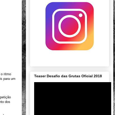
 o ritmo
Teaser Desafio das Grutas Oficial 2018
ais para um
mpetição
nto dos