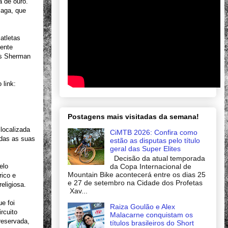
a de ouro.
zaga, que
atletas
mente
ros Sherman
 link:
Postagens mais visitadas da semana!
localizada
CiMTB 2026: Confira como
odas as suas
estão as disputas pelo título
geral das Super Elites
Decisão da atual temporada
da Copa Internacional de
elo
Mountain Bike acontecerá entre os dias 25
rico e
e 27 de setembro na Cidade dos Profetas
religiosa.
Xav...
e foi
Raiza Goulão e Alex
rcuito
Malacarne conquistam os
preservada,
títulos brasileiros do Short