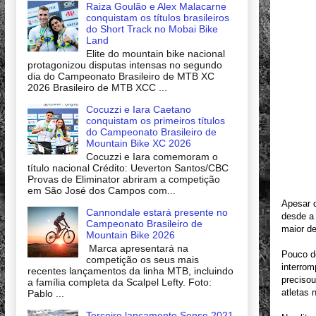
Raiza Goulão e Alex Malacarne
conquistam os títulos brasileiros
do Short Track no Mobai Bike
Land
Elite do mountain bike nacional
protagonizou disputas intensas no segundo
dia do Campeonato Brasileiro de MTB XC
2026 Brasileiro de MTB XCC ...
Cocuzzi e Iara Caetano
conquistam os primeiros títulos
do Campeonato Brasileiro de
Mountain Bike XC 2026
Cocuzzi e Iara comemoram o
título nacional Crédito: Ueverton Santos/CBC
Provas de Eliminator abriram a competição
em São José dos Campos com...
Apesar 
Cannondale estará presente no
desde a 
Campeonato Brasileiro de
maior de
Mountain Bike 2026
Marca apresentará na
Pouco de
competição os seus mais
interrom
recentes lançamentos da linha MTB, incluindo
precisou
a família completa da Scalpel Lefty. Foto:
atletas 
Pablo ...
Terceiro lançamento Sense 2021