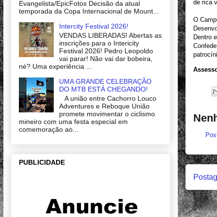
de rica 
Evangelista/EpicFotos Decisão da atual
temporada da Copa Internacional de Mount...
O Campe
Intercity Festival 2026!
Desenvol
VENDAS LIBERADAS! Abertas as
Dentro e
inscrições para o Intericity
Confeder
Festival 2026! Pedro Leopoldo
patrocín
vai parar! Não vai dar bobeira,
né? Uma experiência ...
Assesso
UMA GRANDE CELEBRAÇÃO
DO MTB ESTÁ CHEGANDO!
A união entre Cachorro Louco
Adventures e Reboque União
promete movimentar o ciclismo
Nenh
mineiro com uma festa especial em
comemoração ao...
Pos
PUBLICIDADE
Postag