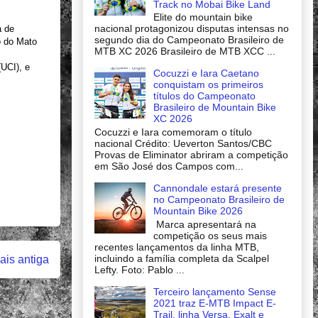
Track no Mobai Bike Land
Elite do mountain bike
nacional protagonizou disputas intensas no
a de
segundo dia do Campeonato Brasileiro de
o do Mato
MTB XC 2026 Brasileiro de MTB XCC ...
UCI), e
Cocuzzi e Iara Caetano
conquistam os primeiros
títulos do Campeonato
Brasileiro de Mountain Bike
XC 2026
Cocuzzi e Iara comemoram o título
nacional Crédito: Ueverton Santos/CBC
Provas de Eliminator abriram a competição
em São José dos Campos com...
Cannondale estará presente
no Campeonato Brasileiro de
Mountain Bike 2026
Marca apresentará na
competição os seus mais
recentes lançamentos da linha MTB,
incluindo a família completa da Scalpel
is antiga
Lefty. Foto: Pablo ...
Terceiro lançamento Sense
2021 traz E-MTB Impact E-
Trail, linha Versa, Exalt e