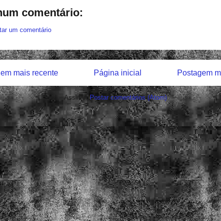
um comentário:
tar um comentário
em mais recente
Página inicial
Postagem ma
Assinar:
Postar comentários (Atom)