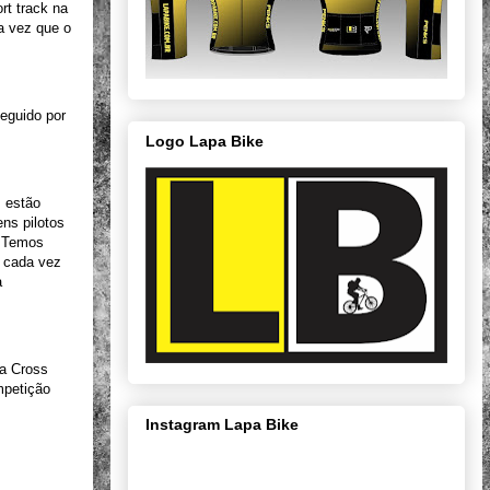
rt track na
a vez que o
seguido por
Logo Lapa Bike
s estão
ns pilotos
. Temos
o cada vez
a
ia Cross
mpetição
Instagram Lapa Bike