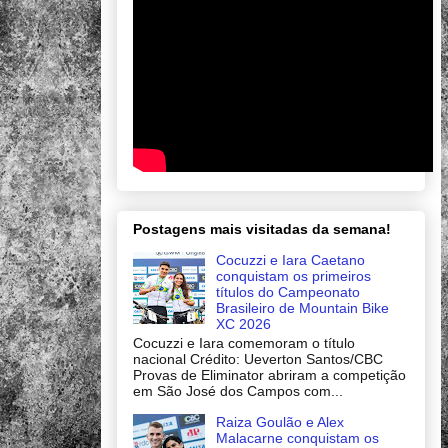
Postagens mais visitadas da semana!
Cocuzzi e Iara Caetano
conquistam os primeiros
títulos do Campeonato
Brasileiro de Mountain Bike
XC 2026
Cocuzzi e Iara comemoram o título
nacional Crédito: Ueverton Santos/CBC
Provas de Eliminator abriram a competição
em São José dos Campos com...
Raiza Goulão e Alex
Malacarne conquistam os