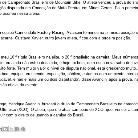
lo de Campeonato Brasileiro de Mountain Bike. O atleta venceu a prova do sho
ção disputada em Conceição do Mato Dentro, em Minas Gerais. Foi a primeir
ro ocorreu nessa arena.
a equipe Cannondale Factory Racing, Avancini terminou na primeira posição 
acarne. Gustavo Xavier, outro jovem atleta, ficou com a terceira posição.
i meu 10 º título Brasileiro na elite, o 20 º brasileiro na carreira. Meus número
o, eu ainda não estou decaindo, e hoje foi bom, com essa nova safra de jove
ito forte. Tem muito valor o nível de disputa nacional, está crescendo muito
a boa, equipes crescendo, exposição, público, estamos com ambiente intern
dável, e não é mais um ou dois disputando”, disse Avancini após a prova, n
são oficial do evento.
go, Henrique Avancini buscará o título do Campeonato Brasileiro na categor
 Olímpico (XCO). O atleta, que é o atual campeão do XCO, quer vencer a co
uir com o direito de usando a camisa do Brasil.