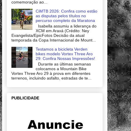
comemoração ao...
CiMTB 2026: Confira como estão
as disputas pelos títulos no
percurso completo da Maratona
Isabella assumiu a liderança do
XCM em Araxá (Crédito: Ney
Evangelista/EpicFotos Decisão da atual
temporada da Copa Internacional de Mount...
Testamos a bicicleta Verden
bikes modelo Vortex Three Aro
29: Confira Nossas Impressões!
Durante as últimas semanas
colocamos a Mountain Bike
Vortex Three Aro 29 à prova em diferentes
terrenos, incluindo asfalto, estradas de te...
PUBLICIDADE