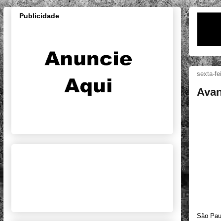
Publicidade
sexta-fe
Avan
São Paul