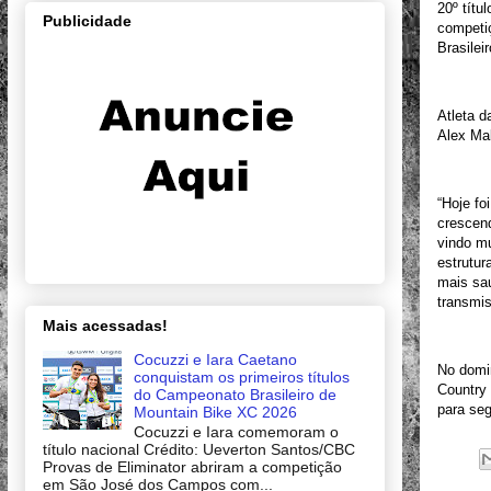
20º títu
Publicidade
competi
Brasilei
Atleta d
Alex Mal
“Hoje fo
crescend
vindo mu
estrutur
mais sau
transmis
Mais acessadas!
Cocuzzi e Iara Caetano
No domin
conquistam os primeiros títulos
Country
do Campeonato Brasileiro de
para seg
Mountain Bike XC 2026
Cocuzzi e Iara comemoram o
título nacional Crédito: Ueverton Santos/CBC
Provas de Eliminator abriram a competição
em São José dos Campos com...