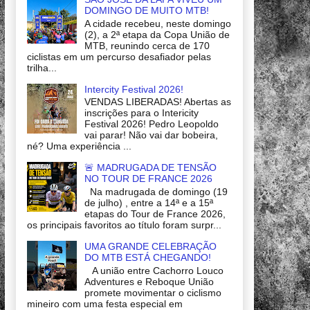
DOMINGO DE MUITO MTB!
A cidade recebeu, neste domingo
(2), a 2ª etapa da Copa União de
MTB, reunindo cerca de 170
ciclistas em um percurso desafiador pelas
trilha...
Intercity Festival 2026!
VENDAS LIBERADAS! Abertas as
inscrições para o Intericity
Festival 2026! Pedro Leopoldo
vai parar! Não vai dar bobeira,
né? Uma experiência ...
🚨 MADRUGADA DE TENSÃO
NO TOUR DE FRANCE 2026
Na madrugada de domingo (19
de julho) , entre a 14ª e a 15ª
etapas do Tour de France 2026,
os principais favoritos ao título foram surpr...
UMA GRANDE CELEBRAÇÃO
DO MTB ESTÁ CHEGANDO!
A união entre Cachorro Louco
Adventures e Reboque União
promete movimentar o ciclismo
mineiro com uma festa especial em