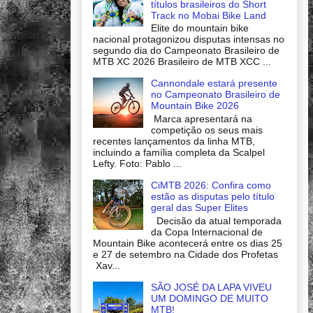
títulos brasileiros do Short
Track no Mobai Bike Land
Elite do mountain bike
nacional protagonizou disputas intensas no
segundo dia do Campeonato Brasileiro de
MTB XC 2026 Brasileiro de MTB XCC ...
Cannondale estará presente
no Campeonato Brasileiro de
Mountain Bike 2026
Marca apresentará na
competição os seus mais
recentes lançamentos da linha MTB,
incluindo a família completa da Scalpel
Lefty. Foto: Pablo ...
CiMTB 2026: Confira como
estão as disputas pelo título
geral das Super Elites
Decisão da atual temporada
da Copa Internacional de
Mountain Bike acontecerá entre os dias 25
e 27 de setembro na Cidade dos Profetas
Xav...
SÃO JOSÉ DA LAPA VIVEU
UM DOMINGO DE MUITO
MTB!