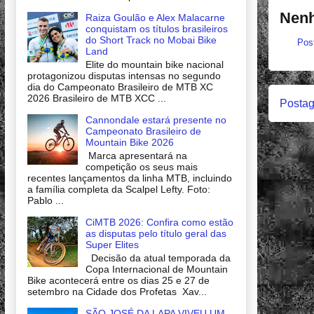
Nenh
Raiza Goulão e Alex Malacarne
conquistam os títulos brasileiros
do Short Track no Mobai Bike
Pos
Land
Elite do mountain bike nacional
protagonizou disputas intensas no segundo
dia do Campeonato Brasileiro de MTB XC
2026 Brasileiro de MTB XCC ...
Postag
Cannondale estará presente no
Campeonato Brasileiro de
Mountain Bike 2026
Marca apresentará na
competição os seus mais
recentes lançamentos da linha MTB, incluindo
a família completa da Scalpel Lefty. Foto:
Pablo ...
CiMTB 2026: Confira como estão
as disputas pelo título geral das
Super Elites
Decisão da atual temporada da
Copa Internacional de Mountain
Bike acontecerá entre os dias 25 e 27 de
setembro na Cidade dos Profetas Xav...
SÃO JOSÉ DA LAPA VIVEU UM