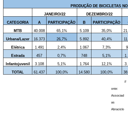
PRODUÇÃO DE BICICLETAS NO
JANEIRO/22
DEZEMBRO/22
CATEGORIA
A
PARTICIPAÇÃO
B
PARTICIPAÇÃO
MTB
40.008
65,1%
5.109
35,0%
21
Urbana/Lazer
16.373
26,7%
5.892
40,4%
11
Elétrica
1.491
2,4%
1.067
7,3%
9
Estrada
457
0,7%
748
5,1%
1
Infantojuvenil
3.108
5,1%
1.764
12,1%
3
TOTAL
61.437
100,0%
14.580
100,0%
38
F
onte:
Associad
as
Abraciclo