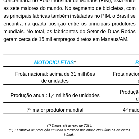
concentrada no Polo Industrial de Manaus (PIM), está entre
as sete maiores do mundo. No segmento de bicicletas, com
as principais fábricas também instaladas no PIM, o Brasil se
encontra na quarta posição entre os principais produtores
mundiais. No total, as fabricantes do Setor de Duas Rodas
geram cerca de 15 mil empregos diretos em Manaus/AM.
MOTOCICLETAS
*
B
Frota nacional: acima de 31 milhões
Frota nacio
de unidades
Produção
Produção anual: 1,4 milhão de unidades
d
7º maior produtor mundial
4º maio
(*) Dados até janeiro de 2023.
(**) Estimativa de produção em todo o território nacional e excluídas as bicicletas
infantis.