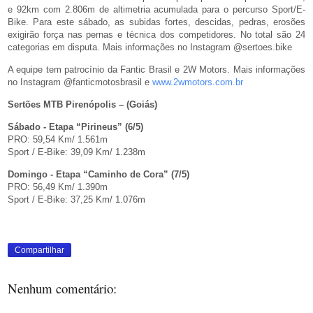
e 92km com 2.806m de altimetria acumulada para o percurso Sport/E-
Bike. Para este sábado, as subidas fortes, descidas, pedras, erosões
exigirão força nas pernas e técnica dos competidores. No total são 24
categorias em disputa. Mais informações no Instagram @sertoes.bike
A equipe tem patrocínio da Fantic Brasil e 2W Motors. Mais informações
no Instagram @fanticmotosbrasil e
www.2wmotors.com.br
Sertões MTB Pirenópolis – (Goiás)
Sábado - Etapa “Pirineus” (6/5)
PRO: 59,54 Km/ 1.561m
Sport / E-Bike: 39,09 Km/ 1.238m
Domingo - Etapa “Caminho de Cora” (7/5)
PRO: 56,49 Km/ 1.390m
Sport / E-Bike: 37,25 Km/ 1.076m
Compartilhar
Nenhum comentário: