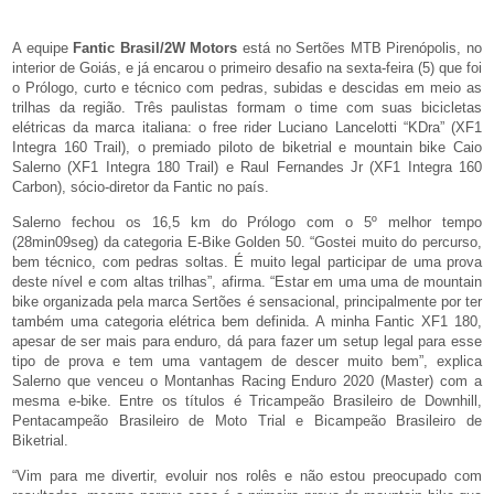
A equipe
Fantic Brasil/2W Motors
está no Sertões MTB Pirenópolis, no
interior de Goiás, e já encarou o primeiro desafio na sexta-feira (5) que foi
o Prólogo, curto e técnico com pedras, subidas e descidas em meio as
trilhas da região. Três paulistas formam o time com suas bicicletas
elétricas da marca italiana: o free rider Luciano Lancelotti “KDra” (XF1
Integra 160 Trail), o premiado piloto de biketrial e mountain bike Caio
Salerno (XF1 Integra 180 Trail) e Raul Fernandes Jr (XF1 Integra 160
Carbon), sócio-diretor da Fantic no país.
Salerno fechou os 16,5 km do Prólogo com o 5º melhor tempo
(28min09seg) da categoria E-Bike Golden 50. “Gostei muito do percurso,
bem técnico, com pedras soltas. É muito legal participar de uma prova
deste nível e com altas trilhas”, afirma. “Estar em uma uma de mountain
bike organizada pela marca Sertões é sensacional, principalmente por ter
também uma categoria elétrica bem definida. A minha Fantic XF1 180,
apesar de ser mais para enduro, dá para fazer um setup legal para esse
tipo de prova e tem uma vantagem de descer muito bem”, explica
Salerno que venceu o Montanhas Racing Enduro 2020 (Master) com a
mesma e-bike. Entre os títulos é Tricampeão Brasileiro de Downhill,
Pentacampeão Brasileiro de Moto Trial e Bicampeão Brasileiro de
Biketrial.
“Vim para me divertir, evoluir nos rolês e não estou preocupado com