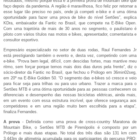
resultados, mesmo porque essa é a primeira prova de mountain bike que
faço depois da pandemia. A região é maravilhosa, fico feliz por retornar a
esse lugar tão preciso no país, onde já competi e-bike e é uma ótima
oportunidade para fazer uma prova de bike do nível Sertões”, explica
KDra, embaixador da Fantic no Brasil, que compete na E-Bike Open.
Com uma trajetória de mais de 30 anos no segmento, o paulistano é
piloto com vários títulos nas motos e bikes, apresentador, comentarista e
consultor esportivo.
Empresário especializado no setor de duas rodas, Raul Fernandes Jr
está prestigiando também o evento e, desta vez, competindo com uma
e-bike. “Prova bem legal, difícil, com descidas fortes, mas mantive meu
ritmo, sem forçar porque temos mais dois dias duros pela frente”, diz o
sócio-diretor da Fantic no Brasil, que fechou o Prólogo em 36min02seg,
em 20º na E-Bike Golden 50. “O segmento das e-bikes só cresce e veio
para ficar seja para trilhas ou para uso urbano. Trazer a marca para o
Sertões MTB é uma ótima oportunidade para as pessoas conhecerem os
diferenciais e desempenho das nossas bicicletas elétricas, ainda mais,
em um evento com essa estrutura incrível, que oferece segurança aos
competidores e em uma região muito bem escolhida para a etapa”,
finaliza Fernandes.
A prova
- Definida como uma prova de cross-country Maratona de
Mountain Bike, o Sertões MTB de Pirenópolis é composto por um
Prólogo e mais duas etapas. No total dos três dias são 131 km com
3.443m de altimetria acumulada para os participantes do percurso PRO;