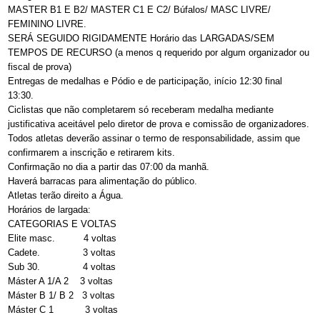
MASTER B1 E B2/ MASTER C1 E C2/ Búfalos/ MASC LIVRE/
FEMININO LIVRE.
SERÁ SEGUIDO RIGIDAMENTE Horário das LARGADAS/SEM
TEMPOS DE RECURSO (a menos q requerido por algum organizador ou
fiscal de prova)
Entregas de medalhas e Pódio e de participação, início 12:30 final
13:30.
Ciclistas que não completarem só receberam medalha mediante
justificativa aceitável pelo diretor de prova e comissão de organizadores.
Todos atletas deverão assinar o termo de responsabilidade, assim que
confirmarem a inscrição e retirarem kits.
Confirmação no dia a partir das 07:00 da manhã.
Haverá barracas para alimentação do público.
Atletas terão direito a Água.
Horários de largada:
CATEGORIAS E VOLTAS
Elite masc. 4 voltas
Cadete. 3 voltas
Sub 30. 4 voltas
Máster A 1/A 2 3 voltas
Máster B 1/ B 2 3 voltas
Máster C 1 3 voltas