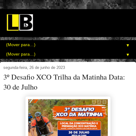
▼
▼
segunda-feira, 26 de junho de 2023
3º Desafio XCO Trilha da Matinha Data:
30 de Julho