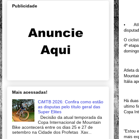
Publicidade
•
At
disputa
O ciclis
4ª etap
domingo 
Atleta d
Mountain
Itália a
Mais acessadas!
Há duas
CiMTB 2026: Confira como estão
ultimo f
as disputas pelo título geral das
Super Elites
Copa In
Decisão da atual temporada da
Copa Internacional de Mountain
Bike acontecerá entre os dias 25 e 27 de
“Estou e
setembro na Cidade dos Profetas Xav...
mais ex