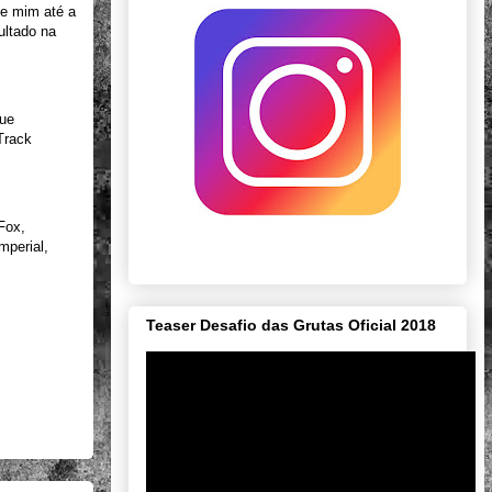
de mim até a
ultado na
que
Track
Fox,
mperial,
Teaser Desafio das Grutas Oficial 2018