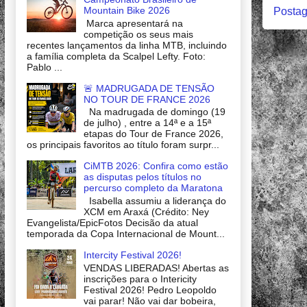
Mountain Bike 2026
Postag
Marca apresentará na
competição os seus mais
recentes lançamentos da linha MTB, incluindo
a família completa da Scalpel Lefty. Foto:
Pablo ...
🚨 MADRUGADA DE TENSÃO
NO TOUR DE FRANCE 2026
Na madrugada de domingo (19
de julho) , entre a 14ª e a 15ª
etapas do Tour de France 2026,
os principais favoritos ao título foram surpr...
CiMTB 2026: Confira como estão
as disputas pelos títulos no
percurso completo da Maratona
Isabella assumiu a liderança do
XCM em Araxá (Crédito: Ney
Evangelista/EpicFotos Decisão da atual
temporada da Copa Internacional de Mount...
Intercity Festival 2026!
VENDAS LIBERADAS! Abertas as
inscrições para o Intericity
Festival 2026! Pedro Leopoldo
vai parar! Não vai dar bobeira,