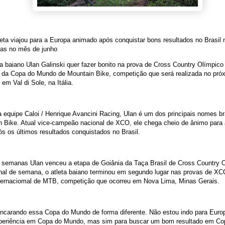
leta viajou para a Europa animado após conquistar bons resultados no Brasil
das no mês de junho
ta baiano Ulan Galinski quer fazer bonito na prova de Cross Country Olímpic
a da Copa do Mundo de Mountain Bike, competição que será realizada no pró
em Val di Sole, na Itália.
a equipe Caloi / Henrique Avancini Racing, Ulan é um dos principais nomes br
 Bike. Atual vice-campeão nacional de XCO, ele chega cheio de ânimo para 
pós os últimos resultados conquistados no Brasil.
 semanas Ulan venceu a etapa de Goiânia da Taça Brasil de Cross Country 
inal de semana, o atleta baiano terminou em segundo lugar nas provas de X
ternaciomal de MTB, competição que ocorreu em Nova Lima, Minas Gerais.
ncarando essa Copa do Mundo de forma diferente. Não estou indo para Europ
periência em Copa do Mundo, mas sim para buscar um bom resultado em Co