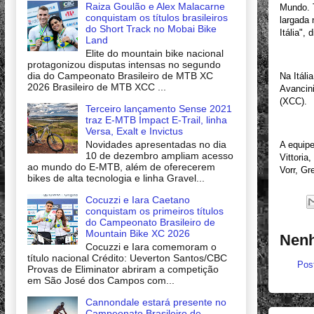
Raiza Goulão e Alex Malacarne
Mundo. T
conquistam os títulos brasileiros
largada
do Short Track no Mobai Bike
Itália",
Land
Elite do mountain bike nacional
protagonizou disputas intensas no segundo
dia do Campeonato Brasileiro de MTB XC
Na Itáli
2026 Brasileiro de MTB XCC ...
Avancini
(XCC).
Terceiro lançamento Sense 2021
traz E-MTB Impact E-Trail, linha
Versa, Exalt e Invictus
Novidades apresentadas no dia
A equipe
10 de dezembro ampliam acesso
Vittoria
ao mundo do E-MTB, além de oferecerem
Vorr, G
bikes de alta tecnologia e linha Gravel...
Cocuzzi e Iara Caetano
conquistam os primeiros títulos
do Campeonato Brasileiro de
Mountain Bike XC 2026
Nenh
Cocuzzi e Iara comemoram o
título nacional Crédito: Ueverton Santos/CBC
Pos
Provas de Eliminator abriram a competição
em São José dos Campos com...
Cannondale estará presente no
Campeonato Brasileiro de