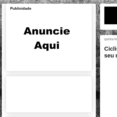
Publicidade
quinta-f
Cicl
seu 