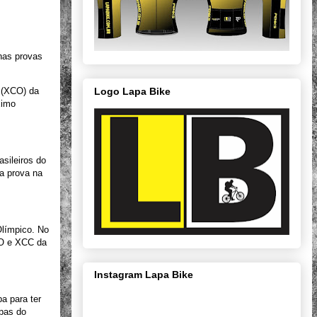
 nas provas
Logo Lapa Bike
o (XCO) da
ximo
asileiros do
a prova na
Olímpico. No
CO e XCC da
Instagram Lapa Bike
a para ter
pas do