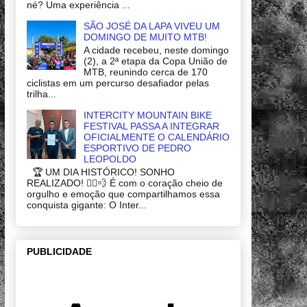
né? Uma experiência ...
SÃO JOSÉ DA LAPA VIVEU UM
DOMINGO DE MUITO MTB!
A cidade recebeu, neste domingo
(2), a 2ª etapa da Copa União de
MTB, reunindo cerca de 170
ciclistas em um percurso desafiador pelas
trilha...
INTERCITY MOUNTAIN BIKE
FESTIVAL PASSA A INTEGRAR
OFICIALMENTE O CALENDÁRIO
ESPORTIVO DE PEDRO
LEOPOLDO
🏆 UM DIA HISTÓRICO! SONHO
REALIZADO! 🚴‍♂️💨 É com o coração cheio de
orgulho e emoção que compartilhamos essa
conquista gigante: O Inter...
PUBLICIDADE