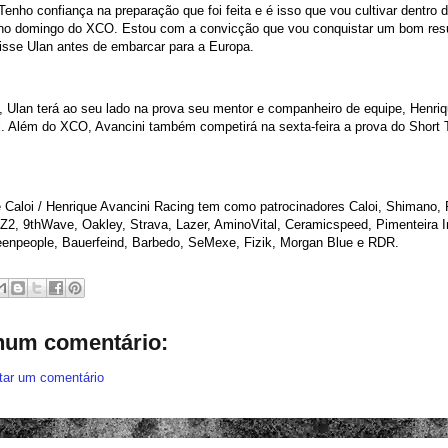
enho confiança na preparação que foi feita e é isso que vou cultivar dentro 
 no domingo do XCO. Estou com a convicção que vou conquistar um bom res
 disse Ulan antes de embarcar para a Europa.
a, Ulan terá ao seu lado na prova seu mentor e companheiro de equipe, Henri
. Além do XCO, Avancini também competirá na sexta-feira a prova do Short 
 Caloi / Henrique Avancini Racing tem como patrocinadores Caloi, Shimano, 
, Z2, 9thWave, Oakley, Strava, Lazer, AminoVital, Ceramicspeed, Pimenteira I
reenpeople, Bauerfeind, Barbedo, SeMexe, Fizik, Morgan Blue e RDR.
um comentário:
tar um comentário