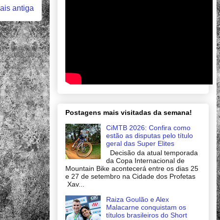
is antiga
Postagens mais visitadas da semana!
CiMTB 2026: Confira como
estão as disputas pelo título
geral das Super Elites
Decisão da atual temporada
da Copa Internacional de
Mountain Bike acontecerá entre os dias 25
e 27 de setembro na Cidade dos Profetas
Xav...
Raiza Goulão e Alex
Malacarne conquistam os
títulos brasileiros do Short