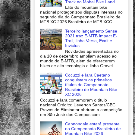
Track no Mobai Bike Land
Elite do mountain bike
nacional protagonizou disputas intensas no
segundo dia do Campeonato Brasileiro de
MTB XC 2026 Brasileiro de MTB XCC ...
Terceiro lançamento Sense
2021 traz E-MTB Impact E-
Trail, linha Versa, Exalt e
Invictus
Novidades apresentadas no
dia 10 de dezembro ampliam acesso ao
mundo do E-MTB, além de oferecerem
bikes de alta tecnologia e linha Gravel...
Cocuzzi e Iara Caetano
conquistam os primeiros
títulos do Campeonato
Brasileiro de Mountain Bike
XC 2026
Cocuzzi e Iara comemoram o título
nacional Crédito: Ueverton Santos/CBC
Provas de Eliminator abriram a competição
em São José dos Campos com...
Cannondale estará presente
no Campeonato Brasileiro de
Mountain Bike 2026