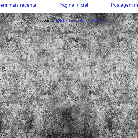
em mais recente
Página inicial
Postagem ma
Assinar:
Postar comentários (Atom)