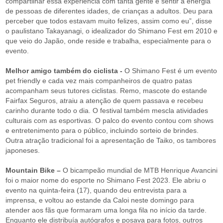
compartilhar essa experiência com tanta gente e sentir a energia
de pessoas de diferentes idades, de crianças a adultos. Deu para
perceber que todos estavam muito felizes, assim como eu”, disse
o paulistano Takayanagi, o idealizador do Shimano Fest em 2010 e
que veio do Japão, onde reside e trabalha, especialmente para o
evento.
Melhor amigo também do ciclista -
O Shimano Fest é um evento
pet friendly e cada vez mais companheiros de quatro patas
acompanham seus tutores ciclistas. Remo, mascote do estande
Fairfax Seguros, atraiu a atenção de quem passava e recebeu
carinho durante todo o dia. O festival também mescla atividades
culturais com as esportivas. O palco do evento contou com shows
e entretenimento para o público, incluindo sorteio de brindes.
Outra atração tradicional foi a apresentação de Taiko, os tambores
japoneses.
Mountain Bike –
O bicampeão mundial de MTB Henrique Avancini
foi o maior nome do esporte no Shimano Fest 2023. Ele abriu o
evento na quinta-feira (17), quando deu entrevista para a
imprensa, e voltou ao estande da Caloi neste domingo para
atender aos fãs que formaram uma longa fila no início da tarde.
Enquanto ele distribuía autógrafos e posava para fotos, outros