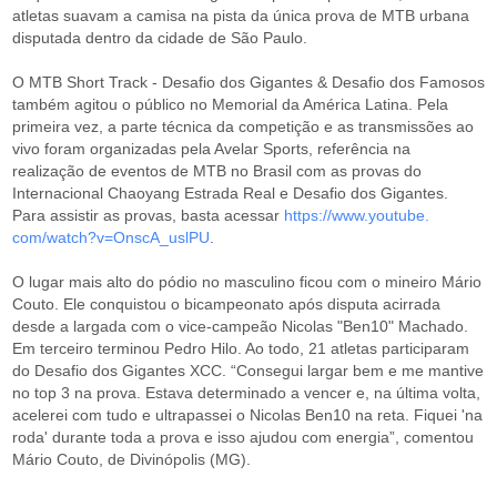
atletas suavam a camisa na pista da única prova de MTB urbana
disputada dentro da cidade de São Paulo.
O MTB Short Track - Desafio dos Gigantes & Desafio dos Famosos
também agitou o público no Memorial da América Latina. Pela
primeira vez, a parte técnica da competição e as transmissões ao
vivo foram organizadas pela Avelar Sports, referência na
realização de eventos de MTB no Brasil com as provas do
Internacional Chaoyang Estrada Real e Desafio dos Gigantes.
Para assistir as provas, basta acessar
https://www.youtube.
com/watch?v=OnscA_uslPU
.
O lugar mais alto do pódio no masculino ficou com o mineiro Mário
Couto. Ele conquistou o bicampeonato após disputa acirrada
desde a largada com o vice-campeão Nicolas "Ben10" Machado.
Em terceiro terminou Pedro Hilo. Ao todo, 21 atletas participaram
do Desafio dos Gigantes XCC. “Consegui largar bem e me mantive
no top 3 na prova. Estava determinado a vencer e, na última volta,
acelerei com tudo e ultrapassei o Nicolas Ben10 na reta. Fiquei 'na
roda' durante toda a prova e isso ajudou com energia”, comentou
Mário Couto, de Divinópolis (MG).