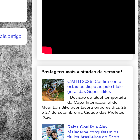
is antiga
Postagens mais visitadas da semana!
CiMTB 2026: Confira como
estão as disputas pelo título
geral das Super Elites
Decisão da atual temporada
da Copa Internacional de
Mountain Bike acontecerá entre os dias 25
e 27 de setembro na Cidade dos Profetas
Xav...
Raiza Goulão e Alex
Malacarne conquistam os
títulos brasileiros do Short