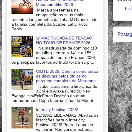
Mountain Bike 2026
Pos
Marca apresentará na
competição os seus mais
recentes lançamentos da linha MTB, incluindo
a família completa da Scalpel Lefty. Foto:
Pablo ...
Postag
🚨 MADRUGADA DE TENSÃO
NO TOUR DE FRANCE 2026
Na madrugada de domingo (19
de julho) , entre a 14ª e a 15ª
etapas do Tour de France 2026,
os principais favoritos ao título foram surpr...
CiMTB 2026: Confira como estão
as disputas pelos títulos no
percurso completo da Maratona
Isabella assumiu a liderança do
XCM em Araxá (Crédito: Ney
Evangelista/EpicFotos Decisão da atual
temporada da Copa Internacional de Mount...
Intercity Festival 2026!
VENDAS LIBERADAS! Abertas as
inscrições para o Intericity
Festival 2026! Pedro Leopoldo
vai parar! Não vai dar bobeira,