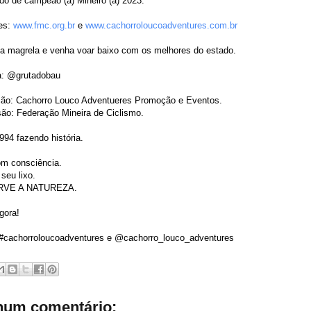
ado de campeão (ã) Mineiro (a) 2023.
ões:
www.fmc.org.br
e
www.cachorroloucoadventures.
com.br
 a magrela e venha voar baixo com os melhores do estado.
: @grutadobau
ção: Cachorro Louco Adventueres Promoção e Eventos.
ão: Federação Mineira de Ciclismo.
94 fazendo história.
om consciência.
seu lixo.
VE A NATUREZA.
gora!
#cachorroloucoadventures e @cachorro_louco_adventures
um comentário: