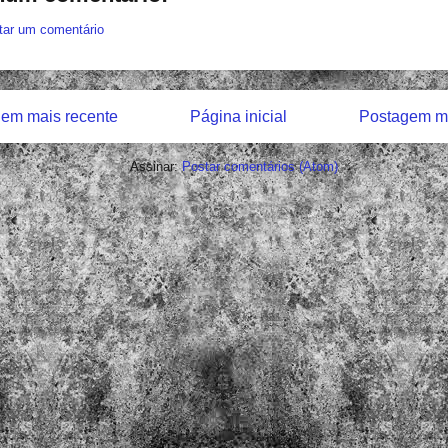
tar um comentário
em mais recente
Página inicial
Postagem ma
Assinar:
Postar comentários (Atom)