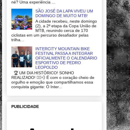
né? Uma experiência ...
SÃO JOSÉ DA LAPA VIVEU UM
DOMINGO DE MUITO MTB!
A cidade recebeu, neste domingo
(2), a 2ª etapa da Copa União de
MTB, reunindo cerca de 170
ciclistas em um percurso desafiador pelas
trilha...
INTERCITY MOUNTAIN BIKE
FESTIVAL PASSA A INTEGRAR
OFICIALMENTE O CALENDÁRIO
ESPORTIVO DE PEDRO
LEOPOLDO
🏆 UM DIA HISTÓRICO! SONHO
REALIZADO! 🚴‍♂️💨 É com o coração cheio de
orgulho e emoção que compartilhamos essa
conquista gigante: O Inter...
PUBLICIDADE