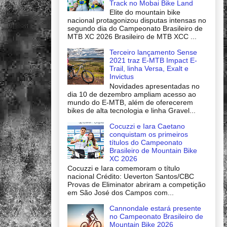
Track no Mobai Bike Land
Elite do mountain bike
nacional protagonizou disputas intensas no
segundo dia do Campeonato Brasileiro de
MTB XC 2026 Brasileiro de MTB XCC ...
Terceiro lançamento Sense
2021 traz E-MTB Impact E-
Trail, linha Versa, Exalt e
Invictus
Novidades apresentadas no
dia 10 de dezembro ampliam acesso ao
mundo do E-MTB, além de oferecerem
bikes de alta tecnologia e linha Gravel...
Cocuzzi e Iara Caetano
conquistam os primeiros
títulos do Campeonato
Brasileiro de Mountain Bike
XC 2026
Cocuzzi e Iara comemoram o título
nacional Crédito: Ueverton Santos/CBC
Provas de Eliminator abriram a competição
em São José dos Campos com...
Cannondale estará presente
no Campeonato Brasileiro de
Mountain Bike 2026