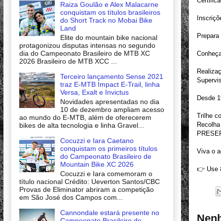
Certific
Raiza Goulão e Alex Malacarne
conquistam os títulos brasileiros
Inscriç
do Short Track no Mobai Bike
Land
Prepara
Elite do mountain bike nacional
protagonizou disputas intensas no segundo
dia do Campeonato Brasileiro de MTB XC
Conheça
2026 Brasileiro de MTB XCC ...
Realiza
Terceiro lançamento Sense 2021
Supervis
traz E-MTB Impact E-Trail, linha
Versa, Exalt e Invictus
Desde 19
Novidades apresentadas no dia
10 de dezembro ampliam acesso
Trilhe c
ao mundo do E-MTB, além de oferecerem
Recolha 
bikes de alta tecnologia e linha Gravel...
PRESER
Cocuzzi e Iara Caetano
conquistam os primeiros títulos
Viva o a
do Campeonato Brasileiro de
Mountain Bike XC 2026
👉 Use 
Cocuzzi e Iara comemoram o
título nacional Crédito: Ueverton Santos/CBC
Provas de Eliminator abriram a competição
em São José dos Campos com...
Cannondale estará presente no
Nenh
Campeonato Brasileiro de