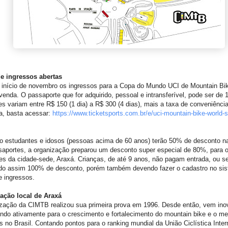
e ingressos abertas
 início de novembro os ingressos para a Copa do Mundo UCI de Mountain Bi
venda. O passaporte que for adquirido, pessoal e intransferível, pode ser de 1
es variam entre R$ 150 (1 dia) a R$ 300 (4 dias), mais a taxa de conveniência
a, basta acessar:
https://www.ticketsports.com.
br/e/uci-mountain-bike-world-
s
o estudantes e idosos (pessoas acima de 60 anos) terão 50% de desconto n
saportes, a organização preparou um desconto super especial de 80%, para 
s da cidade-sede, Araxá. Crianças, de até 9 anos, não pagam entrada, ou se
ndo assim 100% de desconto, porém também devendo fazer o cadastro no si
e ingressos.
ação local de Araxá
ização da CIMTB realizou sua primeira prova em 1996. Desde então, vem ino
indo ativamente para o crescimento e fortalecimento do mountain bike e o m
as no Brasil. Contando pontos para o ranking mundial da União Ciclística Inter