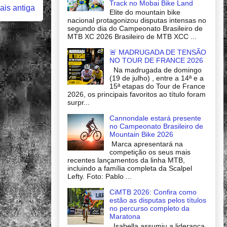
Track no Mobai Bike Land
is antiga
Elite do mountain bike
nacional protagonizou disputas intensas no
segundo dia do Campeonato Brasileiro de
MTB XC 2026 Brasileiro de MTB XCC ...
🚨 MADRUGADA DE TENSÃO
NO TOUR DE FRANCE 2026
Na madrugada de domingo
(19 de julho) , entre a 14ª e a
15ª etapas do Tour de France
2026, os principais favoritos ao título foram
surpr...
Cannondale estará presente
no Campeonato Brasileiro de
Mountain Bike 2026
Marca apresentará na
competição os seus mais
recentes lançamentos da linha MTB,
incluindo a família completa da Scalpel
Lefty. Foto: Pablo ...
CiMTB 2026: Confira como
estão as disputas pelos títulos
no percurso completo da
Maratona
Isabella assumiu a liderança