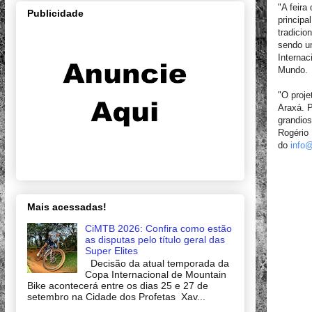
"A feira
Publicidade
principa
tradicio
sendo u
Internac
Mundo.
"O proj
Araxá. P
grandios
Rogério 
do
info
Mais acessadas!
CiMTB 2026: Confira como estão
as disputas pelo título geral das
Super Elites
Decisão da atual temporada da
Copa Internacional de Mountain
Bike acontecerá entre os dias 25 e 27 de
setembro na Cidade dos Profetas Xav...