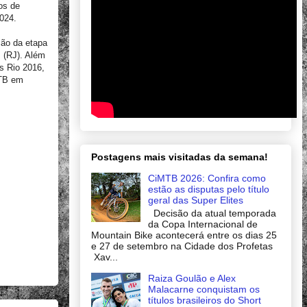
os de
024.
ção da etapa
 (RJ). Além
s Rio 2016,
MTB em
Postagens mais visitadas da semana!
CiMTB 2026: Confira como
estão as disputas pelo título
geral das Super Elites
Decisão da atual temporada
da Copa Internacional de
Mountain Bike acontecerá entre os dias 25
e 27 de setembro na Cidade dos Profetas
Xav...
Raiza Goulão e Alex
Malacarne conquistam os
títulos brasileiros do Short