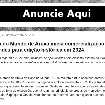
, 26 de novembro de 2023
 do Mundo de Araxá inicia comercialização
ndes para edição histórica em 2024
s dias 18 e 21 de abril, milhares de apaixonados pelo ciclismo estarão no Gr
de Araxá para acompanhar a elite mundial do esporte competindo no municíp
a etapa de Araxá da Copa do Mundo UCI de Mountain Bike aconteça soment
ses, entre 18 e 21 de abril, a organização local do evento - CIMTB - já traba
 para que o evento seja um sucesso. Nesta semana, foram abertas as venda
 da feira de exposição, que irá reunir as principais empresas do mercado, n
aior Expo que o Grande Hotel Termas de Araxá viu até hoje quando o assunt
smo.