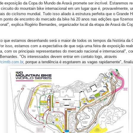
 de exposição da Copa do Mundo de Araxá promete ser incrível. Estaremos re
l circuito do mountain bike internacional em um lugar que é, provavelmente, 
nais do ciclismo mundial. Tudo isso aliado à estrutura perfeita que o Grande H
m ponto de encontro do mercado da bike há 20 anos nas edições que fizemo
ional", explica Rogério Bernardes, organizador local da etapa de Araxá da Co
eto que estamos desenhando será o maior de todos os tempos da história d
or isso, estamos com a expectativa de que seja uma feira de exposição rea
a, com os principais representantes do mercado nacional e internacional", 
Bernardes. "Os interessados devem entrar em contato logo, através
@cimtb.com.br
, porque a tendência é esgotarem as vagas rapidamente", finali