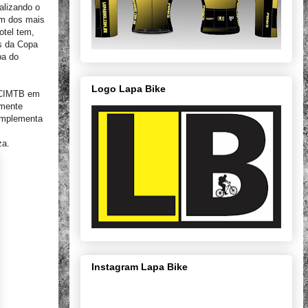
alizando o
um dos mais
otel tem,
s da Copa
pa do
Logo Lapa Bike
a CIMTB em
lmente
complementa
za.
Instagram Lapa Bike