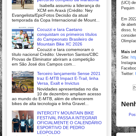
(UCI) de
Isabella assumiu a liderança do
Pequim 2
XCM em Araxá (Crédito: Ney
Evangelista/EpicFotos Decisão da atual
Em 2022
temporada da Copa Internacional de Mount...
de aber
Cocuzzi e Iara Caetano
disso, f
conquistam os primeiros títulos
conside
do Campeonato Brasileiro de
Olimpía
Mountain Bike XC 2026
Cocuzzi e Iara comemoram o
Mais in
título nacional Crédito: Ueverton Santos/CBC
Site:
ht
Provas de Eliminator abriram a competição
Instagr
em São José dos Campos com...
Facebo
Terceiro lançamento Sense 2021
Twitter:
traz E-MTB Impact E-Trail, linha
Versa, Exalt e Invictus
Novidades apresentadas no dia
10 de dezembro ampliam acesso
ao mundo do E-MTB, além de oferecerem
Nenh
bikes de alta tecnologia e linha Gravel...
INTERCITY MOUNTAIN BIKE
Pos
FESTIVAL PASSA A INTEGRAR
OFICIALMENTE O CALENDÁRIO
ESPORTIVO DE PEDRO
LEOPOLDO