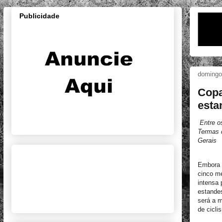
Publicidade
domingo
Copa
esta
Entre o
Termas 
Gerais
Embora 
cinco me
intensa
estandes
será a m
de cicli