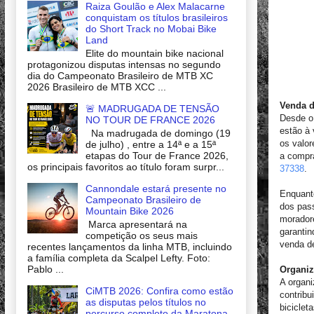
Raiza Goulão e Alex Malacarne
conquistam os títulos brasileiros
do Short Track no Mobai Bike
Land
Elite do mountain bike nacional
protagonizou disputas intensas no segundo
dia do Campeonato Brasileiro de MTB XC
2026 Brasileiro de MTB XCC ...
Venda d
🚨 MADRUGADA DE TENSÃO
Desde o
NO TOUR DE FRANCE 2026
estão à 
Na madrugada de domingo (19
os valor
de julho) , entre a 14ª e a 15ª
etapas do Tour de France 2026,
a compr
os principais favoritos ao título foram surpr...
37338
.
Cannondale estará presente no
Enquant
Campeonato Brasileiro de
dos pas
Mountain Bike 2026
moradore
Marca apresentará na
garanti
competição os seus mais
venda d
recentes lançamentos da linha MTB, incluindo
a família completa da Scalpel Lefty. Foto:
Pablo ...
Organiz
A organ
CiMTB 2026: Confira como estão
contribu
as disputas pelos títulos no
biciclet
percurso completo da Maratona