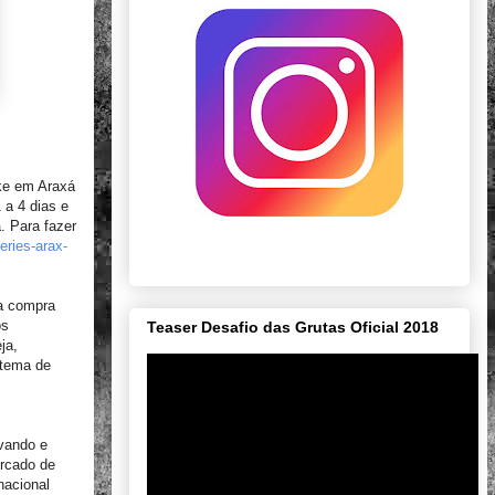
ke em Araxá
 a 4 dias e
. Para fazer
eries-arax-
a compra
os
Teaser Desafio das Grutas Oficial 2018
ja,
stema de
vando e
ercado de
nacional