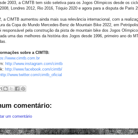
sde 2003, a CIMTB tem sido seletiva para os Jogos Olímpicos desde os cicl
008, Londres 2012, Rio 2016, Tóquio 2020 e agora para a disputa de Paris 2
, a CIMTB aumentou ainda mais sua relevância internacional, com a realiza
tura da Copa do Mundo Mercedes-Benz de Mountain Bike 2022, em Petrópolis
oi responsável pela construção da pista de mountain bike dos Jogos Olímpico
rada uma das melhores da história dos Jogos desde 1996, primeiro ano do 
das.
formações sobre a CIMTB:
tps://www.cimtb.com.br
am:
http://www.instagram.com/cimtb
ok:
http://www.facebook.com/cimtb/
http://www.twitter.com/cimtb_
oficial
um comentário:
tar um comentário