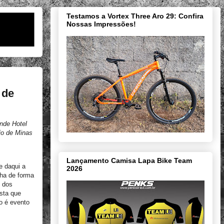
Testamos a Vortex Three Aro 29: Confira
Nossas Impressões!
 de
ande Hotel
io de Minas
Lançamento Camisa Lapa Bike Team
e daqui a
2026
lha de forma
s dos
esta que
o é evento