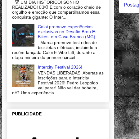
🏆 UM DIA HISTÓRICO! SONHO
Postag
REALIZADO! 🚴‍♂️💨 É com o coração cheio de
orgulho e emoção que compartilhamos essa
conquista gigante: O Inter...
Caloi promove experiências
exclusivas no Desafio Brou E-
Bikes, em Casa Branca (MG)
Marca promove test rides de
bicicletas elétricas, incluindo a
recém-lançada Caloi E-Vibe Lift, durante a
etapa mineira do primeiro circuit...
Intercity Festival 2026!
VENDAS LIBERADAS! Abertas as
inscrições para o Intericity
Festival 2026! Pedro Leopoldo
vai parar! Não vai dar bobeira,
né? Uma experiência ...
PUBLICIDADE