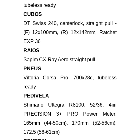
1/8" to 1-1/4" Delta steerer, 55mm offset
(44-54cm), 45mm offset (56-61cm)
AROS
Reserve 34|37 Carbon, Turbulent Aero,
tubeless ready
CUBOS
DT Swiss 240, centerlock, straight pull -
(F) 12x100mm, (R) 12x142mm, Ratchet
EXP 36
RAIOS
Sapim CX-Ray Aero straight pull
PNEUS
Vittoria Corsa Pro, 700x28c, tubeless
ready
PEDIVELA