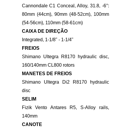
56), 400mm (58-61)
MANOPLAS
Cannondale Bar Tape, 3.5mm
MESA/AVANÇO
Cannondale C1 Conceal, Alloy, 31.8, -6°:
80mm (44cm), 90mm (48-52cm), 100mm
(54-56cm), 110mm (58-61cm)
CAIXA DE DIREÇÃO
Integrated, 1-1/8" - 1-1/4"
FREIOS
Shimano Ultegra R8170
hydraulic disc,
160/140mm CL800 rotors
MANETES DE FREIOS
Shimano Ultegra Di2 R8170 hydraulic
disc