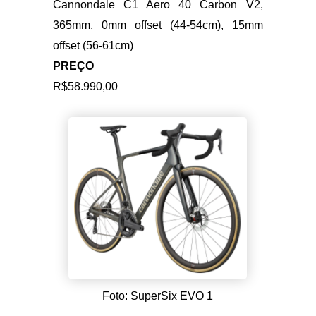
SELIM
Fizik Vento Antares R5, S-Alloy rails,
140mm
CANOTE
Cannondale C1 Aero 40 Carbon V2,
365mm, 0mm offset (44-54cm), 15mm
offset (56-61cm)
PREÇO
R$58.990,00