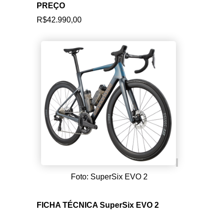
Cannondale C1 Aero 40 Carbon V2,
365mm, 0mm offset (44-54cm), 15mm
offset (56-61cm)
PREÇO
R$42.990,00