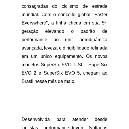
SuperSix EVO
,
uma das bicicletas mais
consagradas do ciclismo de
estrada
mundial. Com o conceito global "Faster
Everywhere", a linha chega em sua 5ª
geração elevando o padrão de
performance ao unir
aerodinâmica
avançada, leveza
e dirigibilidade refinada
em
um único equipamento. Os
novos
modelos SuperSix EVO 1 SL, SuperSix
EVO 2 e SuperSix EVO 5, chegam ao
Brasil nesse mês
de maio.
Desenvolvida para atender
desde