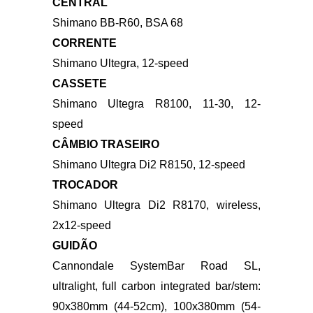
Shimano Ultegra R8100, 52/36, 4iiii
PRECISION 3+ PRO Power Meter:
165mm (44-50cm), 170mm (52-56cm),
172.5 (58-61cm)
CENTRAL
Shimano BB-R60, BSA 68
CORRENTE
Shimano Ultegra, 12-speed
CASSETE
Shimano Ultegra R8100, 11-30, 12-
speed
CÂMBIO TRASEIRO
Shimano Ultegra Di2 R8150, 12-speed
TROCADOR
Shimano Ultegra Di2 R8170, wireless,