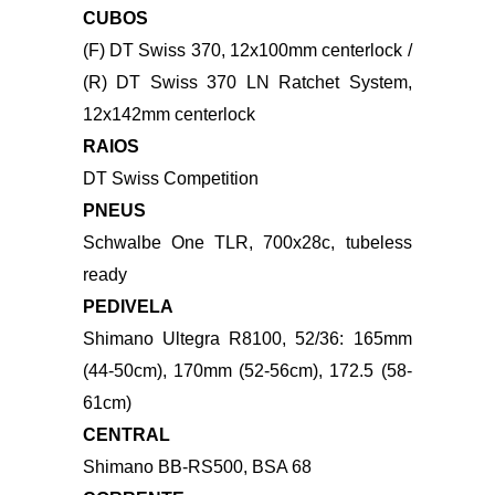
DT Swiss ERC LOG 45, carbon, 22mm
inner width, 45mm depth, 24h, tubeless
ready
CUBOS
(F) DT Swiss 370, 12x100mm centerlock /
(R) DT Swiss 370 LN Ratchet System,
12x142mm centerlock
RAIOS
DT Swiss Competition
PNEUS
Schwalbe One TLR, 700x28c, tubeless
ready
PEDIVELA
Shimano Ultegra R8100, 52/36: 165mm
(44-50cm), 170mm (52-56cm), 172.5 (58-