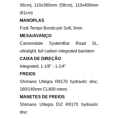
2x12-speed
GUIDÃO
Cannondale SystemBar Road SL,
ultralight, full carbon integrated bar/
stem:
90x380mm (44-52cm), 100x380mm (54-
56cm), 110x380mm (58cm), 110x400mm
(61cm)
MANOPLAS
Fizik Tempo Bondcush Soft, 3mm
MESA/AVANÇO
Cannondale SystemBar Road SL,
ultralight, full carbon integrated bar/
stem
CAIXA DE DIREÇÃO
Integrated, 1-1/8" - 1-1/4"
FREIOS