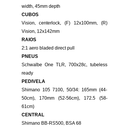
45mm offset (56-61cm)
AROS
Vision SC45 I23, carbon, 23mm inner
width, 45mm depth
CUBOS
Vision, centerlock, (F) 12x100mm, (R)
Vision, 12x142mm
RAIOS
2:1 aero bladed direct pull
PNEUS
Schwalbe One TLR, 700x28c, tubeless
ready
PEDIVELA
Shimano 105 7100, 50/34: 165mm (44-
50cm), 170mm (52-56cm), 172.5 (58-
61cm)