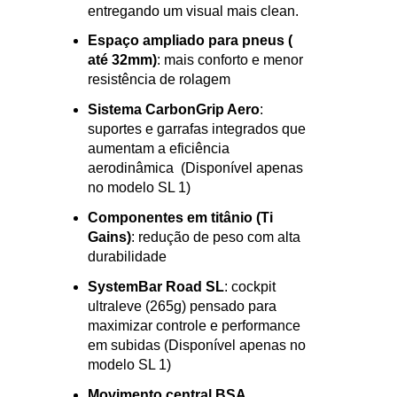
cockpit,
reduzindo o arrasto e
entregando um visual mais clean.
Espaço ampliado para pneus (
até 32mm)
: mais conforto e
menor
resistência de rolagem
Sistema CarbonGrip Aero
:
suportes e garrafas
integrados que
aumentam a
eficiência
aerodinâmica (
Disponível apenas
no modelo SL 1)
Componentes em titânio (Ti
Gains)
: redução de peso com alta
durabilidade
SystemBar Road SL
: cockpit
ultraleve (265g)
pensado para
maximizar
controle e performance
em subidas (
Disponível apenas no
modelo SL 1)