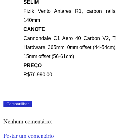
Shimano Ultegra R8170
hydraulic disc,
160/140mm CL800 rotors
MANETES DE FREIOS
Shimano Ultegra Di2 R8170 hydraulic
disc
SELIM
Fizik Vento Antares R1, carbon rails,
140mm
CANOTE
Cannondale C1 Aero 40 Carbon V2, Ti
Hardware, 365mm, 0mm offset (44-54cm),
15mm offset (56-61cm)
Compartilhar
PREÇO
Nenhum comentário:
R$76.990,00
Postar um comentário