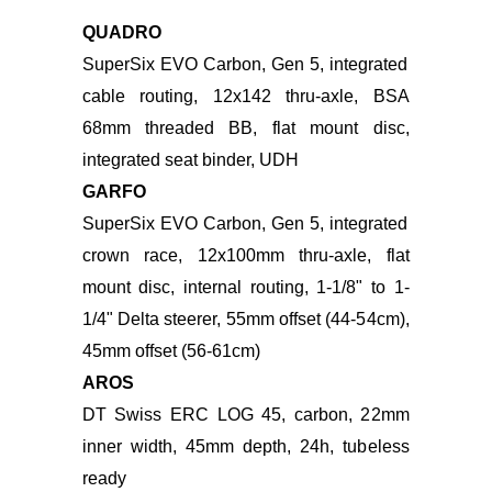
Foto: SuperSix EVO 2
FICHA TÉCNICA SuperSix EVO 2
QUADRO
SuperSix EVO Carbon, Gen 5, integrated
cable routing, 12x142 thru-axle, BSA
68mm threaded BB, flat mount disc,
integrated
seat binder, UDH
GARFO
SuperSix EVO Carbon, Gen 5, integrated
crown race, 12x100mm thru-axle, flat
mount disc, internal
routing, 1-1/8" to 1-
1/4" Delta steerer, 55mm offset (44-54cm),
45mm offset (56-61cm)
AROS