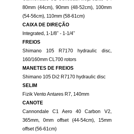
Cannondale Bar Tape, 3.5mm
MESA/AVANÇO
Cannondale C1 Conceal, Alloy, 31.8, -6°:
80mm (44cm), 90mm (48-52cm), 100mm
(54-56cm), 110mm (58-61cm)
CAIXA DE DIREÇÃO
Integrated, 1-1/8" - 1-1/4"
FREIOS
Shimano 105 R7170 hydraulic disc,
160/160mm CL700 rotors
MANETES DE FREIOS
Shimano 105 Di2 R7170 hydraulic disc
SELIM
Fizik Vento Antares R7, 140mm
CANOTE