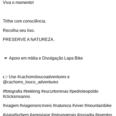
Viva o momento!
Trilhe com consciência.
Recolha seu lixo.
PRESERVE A NATUREZA.
🫵 Apoio em mídia e Divulgação Lapa Bike
👉 Use #cachorroloucoadventures e
@cachorro_louco_adventures
#fotografia #trekking #eucurtominas #pedroleopoldo
#clicksinsanos
#viagem #viagensincriveis #natureza #viver #mountainbike
#viajarfazbem #amoviajar #minasgerais #ousadia #eventos