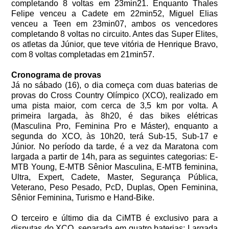
completando 8 voltas em 23min21. Enquanto Thales
Felipe venceu a Cadete em 22min52, Miguel Elias
venceu a Teen em 23min07, ambos os vencedores
completando 8 voltas no circuito. Antes das Super Elites,
os atletas da Júnior, que teve vitória de Henrique Bravo,
com 8 voltas completadas em 21min57.
Cronograma de provas
Já no sábado (16), o dia começa com duas baterias de
provas do Cross Country Olímpico (XCO), realizado em
uma pista maior, com cerca de 3,5 km por volta. A
primeira largada, às 8h20, é das bikes elétricas
(Masculina Pro, Feminina Pro e Máster), enquanto a
segunda do XCO, às 10h20, terá Sub-15, Sub-17 e
Júnior. No período da tarde, é a vez da Maratona com
largada a partir de 14h, para as seguintes categorias: E-
MTB Young, E-MTB Sênior Masculina, E-MTB feminina,
Ultra, Expert, Cadete, Master, Segurança Pública,
Veterano, Peso Pesado, PcD, Duplas, Open Feminina,
Sênior Feminina, Turismo e Hand-Bike.
O terceiro e último dia da CiMTB é exclusivo para a
disputas do XCO, separada em quatro baterias: Largada