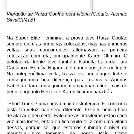
Vibração de Raiza Goulão pela vitória (Crédito: Alemão
Silva/CiMTB)
Na Super Elite Feminina, a prova teve Raiza Goulão
sempre entre as primeiras colocadas, mas nas primeiras
voltas suas concorrentes alternavam a primeira
colocação com ela, principalmente Karen Olimpio. O
pelotão da frente teve também Isabella Lacerda, Iara
Caetano e Hercília Najara, alternando posições no top 5.
Na antepenúltima volta, Raiza fez um ataque forte e
consegui uma boa diferença para as rivais. Apenas
Isabella e Iara conseguiram acompanhar a líder mais de
perto, enquanto Hercília e Karen ficaram para trás.
"Short Track é uma prova muito estratégica. E, com uma
pista tão veloz, não seria diferente. Escolhi bem a hora
de atacar e deu certo. Fato que as brasileiras estão cada
vez mais fortes, então eu fico muito feliz com uma vitória
dessas, porque sei que estamos subindo o nível do
mountain bike feminino no nosso País. Ótimo