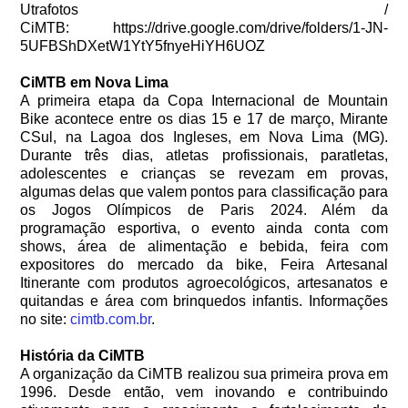
Utrafotos /
CiMTB: https://drive.google.com/drive/folders/1-JN-
5UFBShDXetW1YtY5fnyeHiYH6UOZ
CiMTB em Nova Lima
A primeira etapa da Copa Internacional de Mountain
Bike acontece entre os dias 15 e 17 de março, Mirante
CSul, na Lagoa dos Ingleses, em Nova Lima (MG).
Durante três dias, atletas profissionais, paratletas,
adolescentes e crianças se revezam em provas,
algumas delas que valem pontos para classificação para
os Jogos Olímpicos de Paris 2024. Além da
programação esportiva, o evento ainda conta com
shows, área de alimentação e bebida, feira com
expositores do mercado da bike, Feira Artesanal
Itinerante com produtos agroecológicos, artesanatos e
quitandas e área com brinquedos infantis. Informações
no site:
cimtb.com.br
.
História da CiMTB
A organização da CiMTB realizou sua primeira prova em
1996. Desde então, vem inovando e contribuindo