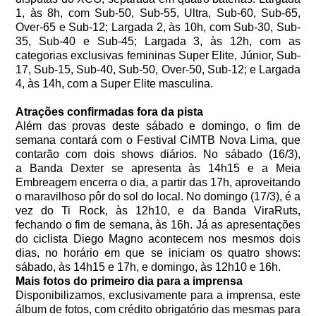
1, às 8h, com Sub-50, Sub-55, Ultra, Sub-60, Sub-65,
Over-65 e Sub-12; Largada 2, às 10h, com Sub-30, Sub-
35, Sub-40 e Sub-45; Largada 3, às 12h, com as
categorias exclusivas femininas Super Elite, Júnior, Sub-
17, Sub-15, Sub-40, Sub-50, Over-50, Sub-12; e Largada
4, às 14h, com a Super Elite masculina.
Atrações confirmadas fora da pista
Além das provas deste sábado e domingo, o fim de
semana contará com o Festival CiMTB Nova Lima, que
contarão com dois shows diários. No sábado (16/3),
a Banda Dexter se apresenta às 14h15 e a Meia
Embreagem encerra o dia, a partir das 17h, aproveitando
o maravilhoso pôr do sol do local. No domingo (17/3), é a
vez do Ti Rock, às 12h10, e da Banda ViraRuts,
fechando o fim de semana, às 16h. Já as apresentações
do ciclista Diego
Magno
acontecem nos mesmos dois
dias, no horário em que se iniciam os quatro shows:
sábado, às 14h15 e 17h, e domingo, às 12h10 e 16h.
Mais fotos do primeiro dia para a imprensa
Disponibilizamos, exclusivamente para a imprensa, este
álbum de fotos, com crédito obrigatório das mesmas para