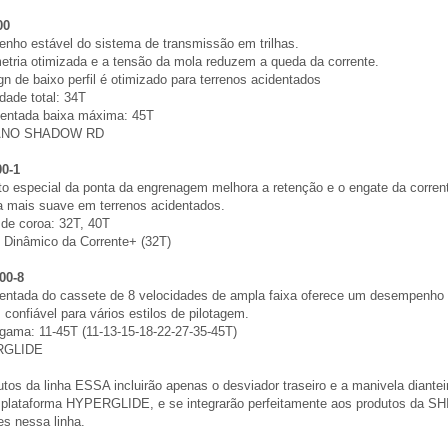
00
nho estável do sistema de transmissão em trilhas.
etria otimizada e a tensão da mola reduzem a queda da corrente.
gn de baixo perfil é otimizado para terrenos acidentados
dade total: 34T
dentada baixa máxima: 45T
ANO SHADOW RD
0-1
to especial da ponta da engrenagem melhora a retenção e o engate da corren
a mais suave em terrenos acidentados.
de coroa: 32T, 40T
 Dinâmico da Corrente+ (32T)
00-8
dentada do cassete de 8 velocidades de ampla faixa oferece um desempenho 
confiável para vários estilos de pilotagem.
gama: 11-45T (11-13-15-18-22-27-35-45T)
RGLIDE
tos da linha ESSA incluirão apenas o desviador traseiro e a manivela diante
 plataforma HYPERGLIDE, e se integrarão perfeitamente aos produtos da 
es nessa linha.