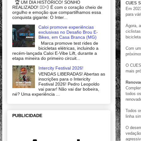
🏆 UM DIA HISTÓRICO! SONHO
CUES SH
REALIZADO! 🚴‍♂️💨 É com o coração cheio de
Em 2023
orgulho e emoção que compartilhamos essa
para vár
conquista gigante: O Inter...
Agora, 
Caloi promove experiências
ciclista
exclusivas no Desafio Brou E-
Bikes, em Casa Branca (MG)
biciclet
Marca promove test rides de
bicicletas elétricas, incluindo a
Com uma
recém-lançada Caloi E-Vibe Lift, durante a
próximos
etapa mineira do primeiro circuit...
O CUES 
Intercity Festival 2026!
mais pró
VENDAS LIBERADAS! Abertas as
inscrições para o Intericity
Renovaç
Festival 2026! Pedro Leopoldo
Complem
vai parar! Não vai dar bobeira,
todos o
né? Uma experiência ...
renovado
Todos o
PUBLICIDADE
linha si
O desem
vedação 
agressi