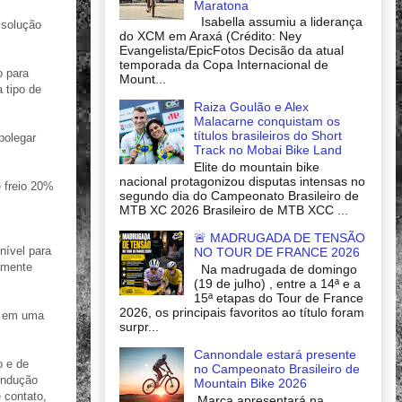
Maratona
Isabella assumiu a liderança
 solução
do XCM em Araxá (Crédito: Ney
Evangelista/EpicFotos Decisão da atual
temporada da Copa Internacional de
o para
Mount...
 tipo de
Raiza Goulão e Alex
Malacarne conquistam os
títulos brasileiros do Short
polegar
Track no Mobai Bike Land
Elite do mountain bike
nacional protagonizou disputas intensas no
 freio 20%
segundo dia do Campeonato Brasileiro de
MTB XC 2026 Brasileiro de MTB XCC ...
🚨 MADRUGADA DE TENSÃO
ível para
NO TOUR DE FRANCE 2026
amente
Na madrugada de domingo
(19 de julho) , entre a 14ª e a
15ª etapas do Tour de France
2026, os principais favoritos ao título foram
s em uma
surpr...
Cannondale estará presente
o e de
no Campeonato Brasileiro de
ondução
Mountain Bike 2026
 contato,
Marca apresentará na