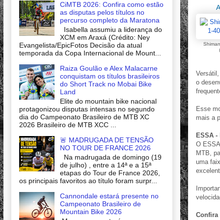
CiMTB 2026: Confira como estão
A
as disputas pelos títulos no
percurso completo da Maratona
Isabella assumiu a liderança do
XCM em Araxá (Crédito: Ney
Evangelista/EpicFotos Decisão da atual
Shiman
temporada da Copa Internacional de Mount...
Raiza Goulão e Alex Malacarne
Versátil
conquistam os títulos brasileiros
o desen
do Short Track no Mobai Bike
frequen
Land
Elite do mountain bike nacional
protagonizou disputas intensas no segundo
Esse mo
dia do Campeonato Brasileiro de MTB XC
mais a p
2026 Brasileiro de MTB XCC ...
ESSA - 
🚨 MADRUGADA DE TENSÃO
O ESSA é
NO TOUR DE FRANCE 2026
MTB, pa
Na madrugada de domingo (19
uma fai
de julho) , entre a 14ª e a 15ª
excelent
etapas do Tour de France 2026,
os principais favoritos ao título foram surpr...
Importa
Cannondale estará presente no
velocida
Campeonato Brasileiro de
Mountain Bike 2026
Confira