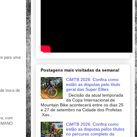
te para uma
Postagens mais visitadas da semana!
CiMTB 2026: Confira como
estão as disputas pelo título
geral das Super Elites
de troca de
Decisão da atual temporada
da Copa Internacional de
Mountain Bike acontecerá entre os dias 25
e 27 de setembro na Cidade dos Profetas
Xav...
ira, com
SHIMANO
CiMTB 2026: Confira como
estão as disputas pelos títulos
no percurso completo da