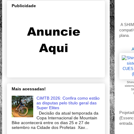
Publicidade
A SHIM
compatí
plana.
A
Shim
siste
Mais acessadas!
S
CiMTB 2026: Confira como estão
as disputas pelo título geral das
Super Elites
Projeta
Decisão da atual temporada da
Copa Internacional de Mountain
(Essence
Bike acontecerá entre os dias 25 e 27 de
entrada.
setembro na Cidade dos Profetas Xav...