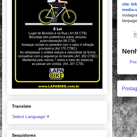
site: b
media.
instagr
fanpag
Nenh
Pos
Postag
Translate
Select Language
▼
Seguidores