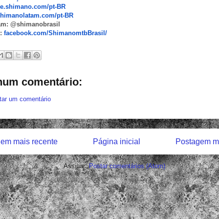
ike.shimano.com/pt-BR
shimanolatam.com/pt-BR
am: @shimanobrasil
e:
facebook.com/
ShimanomtbBrasil/
um comentário:
tar um comentário
em mais recente
Página inicial
Postagem ma
Assinar:
Postar comentários (Atom)