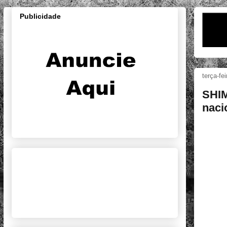
Publicidade
terça-fe
SHIM
naci