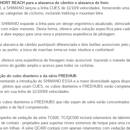
ORT REACH para a alavanca de câmbio e alavanca de freio
, a SHIMANO lançou a linha CUES de 11/10/9 velocidades, fornecendo uma
ias categorias de ciclismo, incluindo trekking e mountain bike.
a SHIMANO expande a linha para um design ergonômico atualizado, otimizad
s com mãos menores. Desta forma, oferece uma solução específica para cada
a e abre espaço para uma nova e prazerosa experiência de pilotagem.
 alavanca de câmbio push/push diferenciada e dois botões acessíveis pelo 
 ao punho, a troca de marchas torna-se mais intuitiva e confortável.
oferece uma experiência de frenagem mais acessível: trazendo o manete de
ximo do guidão amplia o acesso para todos os ciclistas.
ão do cubo dianteiro e da série FREEHUB
entando a introdução do SHIMANO ESSA e a maior diversidade agora dispon
s pilotos que usam CUES, os cubos dianteiros e FREEHUBS serão complet
s em sua linha de 11/10/9/8 velocidades.
s cubos dianteiros e FREEHUBS que não sejam de série serão concentrado
mples e de fácil compreensão.
penho de vedação da série TC600, TC/QC500 incluirá rolamentos de labirint
de contato - projetados para suportar níveis extremos de torque para uma c
va em trilhas. A série QC400 contará com apenas rolamentos com vedação de