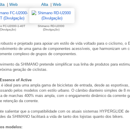
lta
|
Web
Alta
|
Web
o FC-U2000-1-40T
Shimano RD-U2000
(Divulgação)
(Divulgação)
, robusto e projetado para apoiar um estilo de vida voltado para o ciclismo, 
volvimento de uma gama de componentes acessíveis, que harmonizam um c
temente complexo de grupos de componentes.
vimento da SHIMANO pretende simplificar sua linha de produtos para estimu
róxima geração de ciclistas.
Essence of Active
 ideal para uma ampla gama de bicicletas de entrada, desde as esportivas, 
ssando pelos modelos com estilo urbano. O câmbio dianteiro simples de 8 m
xa de marchas 400% mais ampla, com o engajamento dinâmico da corrente g
e retenção da corrente.
nte salientar que a compatibilidade com os atuais sistemas HYPERGLIDE de
des da SHIMANO facilitará a vida de tanto dos lojistas quanto dos bikers.
 os modelos: