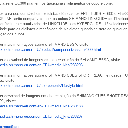
o a série QC300 mantém os tradicionais rolamentos de copo e cone.
dos para uso confiável em bicicletas elétricas, os FREEHUBS FH600 e FH50
LINE serão compatíveis com os cubos SHIMANO LINKGLIDE de 11 veloci
er facilmente atualizados de LINKGLIDE para HYPERGLIDE+ 12 velocidades
idade para os ciclistas e mecânicos de bicicletas quando se trata de qualquer
ção dos cubos.
ter mais informações sobre o SHIMANO ESSA, visite:
bike.shimano.com/en-
EU/product/component/essa-
u2000.html
zer o download de imagens em alta resolução do SHIMANO ESSA, visite:
/media.shimano-eu.com/
en-CEU/media_kits/233296
bter mais informações sobre o SHIMANO CUES SHORT REACH e nossos 
s, visite:
bike.shimano.com/en-
EU/components/lifestyle.html
zer download de imagens em alta resolução do SHIMANO CUES SHORT RE
, visite:
/media.shimano-eu.com/
en-CEU/media_kits/230438
/media.shimano-eu.com/
en-CEU/media_kits/233297
formações: