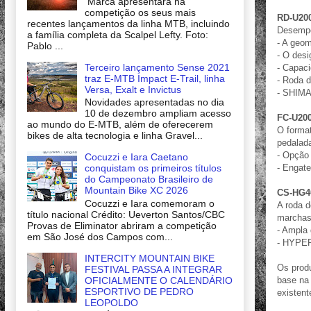
Marca apresentará na
competição os seus mais
RD-U20
recentes lançamentos da linha MTB, incluindo
Desempe
a família completa da Scalpel Lefty. Foto:
- A geom
Pablo ...
- O desi
Terceiro lançamento Sense 2021
- Capaci
traz E-MTB Impact E-Trail, linha
- Roda 
Versa, Exalt e Invictus
- SHIM
Novidades apresentadas no dia
10 de dezembro ampliam acesso
FC-U200
ao mundo do E-MTB, além de oferecerem
O forma
bikes de alta tecnologia e linha Gravel...
pedalad
- Opção 
Cocuzzi e Iara Caetano
conquistam os primeiros títulos
- Engate
do Campeonato Brasileiro de
Mountain Bike XC 2026
CS-HG4
Cocuzzi e Iara comemoram o
A roda 
título nacional Crédito: Ueverton Santos/CBC
marchas 
Provas de Eliminator abriram a competição
- Ampla 
em São José dos Campos com...
- HYPE
INTERCITY MOUNTAIN BIKE
Os produ
FESTIVAL PASSA A INTEGRAR
OFICIALMENTE O CALENDÁRIO
base na
ESPORTIVO DE PEDRO
existent
LEOPOLDO