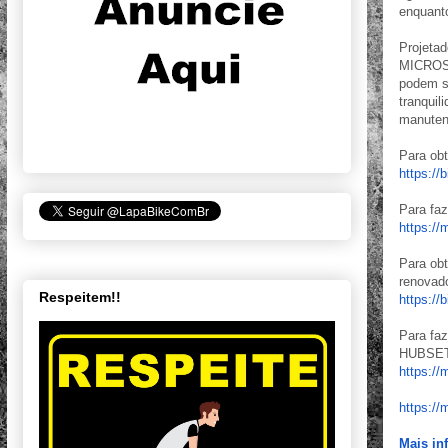
enquant
Projeta
MICROSP
podem s
tranquil
manuten
Para ob
https://
Para fa
https:/
Para o
renovado
Respeitem!!
https://
Para fa
HUBSETS
https:/
https:/
Mais in