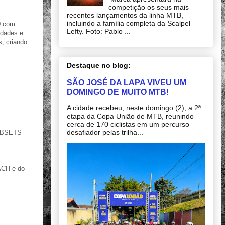
competição os seus mais
recentes lançamentos da linha MTB,
incluindo a família completa da Scalpel
0 com
Lefty. Foto: Pablo ...
dades e
, criando
Destaque no blog:
SÃO JOSÉ DA LAPA VIVEU UM
DOMINGO DE MUITO MTB!
A cidade recebeu, neste domingo (2), a 2ª
etapa da Copa União de MTB, reunindo
cerca de 170 ciclistas em um percurso
desafiador pelas trilha...
HUBSETS
ACH e do