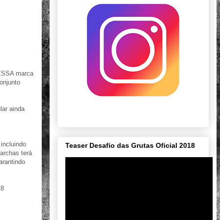
o ESSA marca
onjunto
lar ainda
incluindo
Teaser Desafio das Grutas Oficial 2018
archas terá
arantindo
 8