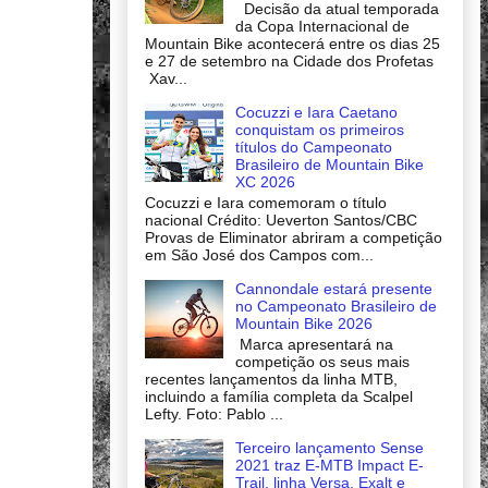
Decisão da atual temporada
da Copa Internacional de
Mountain Bike acontecerá entre os dias 25
e 27 de setembro na Cidade dos Profetas
Xav...
Cocuzzi e Iara Caetano
conquistam os primeiros
títulos do Campeonato
Brasileiro de Mountain Bike
XC 2026
Cocuzzi e Iara comemoram o título
nacional Crédito: Ueverton Santos/CBC
Provas de Eliminator abriram a competição
em São José dos Campos com...
Cannondale estará presente
no Campeonato Brasileiro de
Mountain Bike 2026
Marca apresentará na
competição os seus mais
recentes lançamentos da linha MTB,
incluindo a família completa da Scalpel
Lefty. Foto: Pablo ...
Terceiro lançamento Sense
2021 traz E-MTB Impact E-
Trail, linha Versa, Exalt e