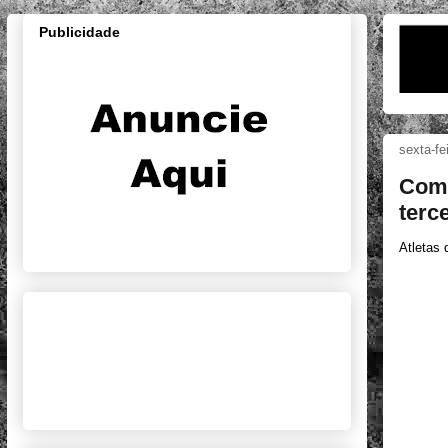
Publicidade
sexta-fe
Com 
terc
Atletas 