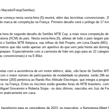
io Macedo/Fotop/Sertões)
e começa nesta sexta-feira (5) reunirá, além das bicicletas convencionais, 2
o marca de competição na França. Primeiro desafio será o prólogo de 17 km 
a hora do segundo desafio do Sertões MTB Cup, a mais nova competição de
atona (XCM) do país. Nesta sexta-feira (5), atletas de todo o país largam par
rá o Sertões MTB Ibitipoca, nas trilhas do Ibiti Projeto, em Lima Duarte (MG).
metros que não serão apenas um aperitivo do que vem pela frente até doming
 preparo. Especialmente com a camiseta de líder em jogo para as 22 categori
tas convencionais) e na E-Bike.
letas com a assistência de um motor elétrico, aliás, vão fazer do Sertões MT
com o maior número de participantes da modalidade no planeta: serão 296 ao
terior (283) pertencia ao Rando Roc Altitude Electrique, que integra a progr
ur, na França. Entre os inscritos estão grandes feras do MTB brasileiro, co
 Miguel Giovannini e Roberta Stopa - os dois últimos, nascidos em Juiz de Fo
m praticamente em casa.
, favoritismo para os vencedores de 2023: no masculino, o fluminense Albert