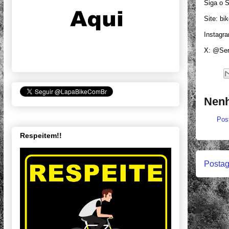
Siga o 
Site: bi
Instagr
X: @Ser
Nenh
Pos
Respeitem!!
Postag