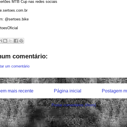
Sertões MTB Cup nas redes sociais
ke.sertoes.com.br
am: @sertoes.bike
toesOficial
um comentário:
tar um comentário
em mais recente
Página inicial
Postagem ma
Assinar:
Postar comentários (Atom)