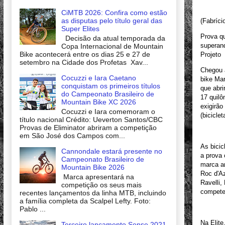
CiMTB 2026: Confira como estão
as disputas pelo título geral das
(Fabríc
Super Elites
Prova qu
Decisão da atual temporada da
superand
Copa Internacional de Mountain
Bike acontecerá entre os dias 25 e 27 de
Projeto
setembro na Cidade dos Profetas Xav...
Chegou 
Cocuzzi e Iara Caetano
bike Mar
conquistam os primeiros títulos
que abri
do Campeonato Brasileiro de
17 quilô
Mountain Bike XC 2026
exigirão
Cocuzzi e Iara comemoram o
(bicicle
título nacional Crédito: Ueverton Santos/CBC
Provas de Eliminator abriram a competição
em São José dos Campos com...
As bicic
Cannondale estará presente no
a prova 
Campeonato Brasileiro de
marca an
Mountain Bike 2026
Roc d'Az
Marca apresentará na
Ravelli,
competição os seus mais
compete
recentes lançamentos da linha MTB, incluindo
a família completa da Scalpel Lefty. Foto:
Pablo ...
Na Elite
Terceiro lançamento Sense 2021