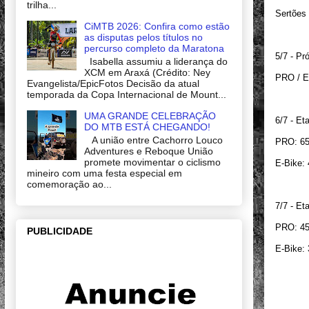
trilha...
Sertões
CiMTB 2026: Confira como estão
as disputas pelos títulos no
percurso completo da Maratona
5/7 - Pr
Isabella assumiu a liderança do
XCM em Araxá (Crédito: Ney
PRO / E
Evangelista/EpicFotos Decisão da atual
temporada da Copa Internacional de Mount...
UMA GRANDE CELEBRAÇÃO
6/7 - Et
DO MTB ESTÁ CHEGANDO!
A união entre Cachorro Louco
PRO: 65
Adventures e Reboque União
promete movimentar o ciclismo
E-Bike:
mineiro com uma festa especial em
comemoração ao...
7/7 - Et
PRO: 45
PUBLICIDADE
E-Bike: