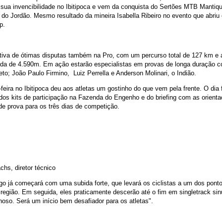
sua invencibilidade no Ibitipoca e vem da conquista do Sertões MTB Mantiqu
o Jordão. Mesmo resultado da mineira Isabella Ribeiro no evento que abriu
p.
iva de ótimas disputas também na Pro, com um percurso total de 127 km e a
da de 4.590m. Em ação estarão especialistas em provas de longa duração 
to; João Paulo Firmino, Luiz Perrella e Anderson Molinari, o Indião.
-feira no Ibitipoca deu aos atletas um gostinho do que vem pela frente. O dia 
 dos kits de participação na Fazenda do Engenho e do briefing com as orient
de prova para os três dias de competição.
hs, diretor técnico
go já começará com uma subida forte, que levará os ciclistas a um dos pont
 região. Em seguida, eles praticamente descerão até o fim em singletrack si
noso. Será um início bem desafiador para os atletas".