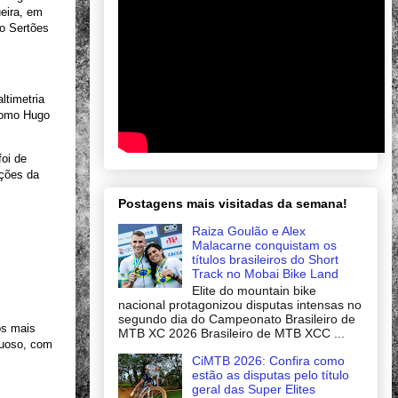
eira, em
 o Sertões
ltimetria
como Hugo
foi de
ações da
Postagens mais visitadas da semana!
Raiza Goulão e Alex
Malacarne conquistam os
títulos brasileiros do Short
Track no Mobai Bike Land
Elite do mountain bike
nacional protagonizou disputas intensas no
segundo dia do Campeonato Brasileiro de
os mais
MTB XC 2026 Brasileiro de MTB XCC ...
nuoso, com
CiMTB 2026: Confira como
estão as disputas pelo título
geral das Super Elites