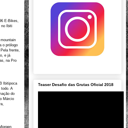
96 E-Bikes,
no Ibiti
 mountain
a o prólogo
 Pela frente,
o, e já
as, na Pro
B Ibitipoca
Teaser Desafio das Grutas Oficial 2018
 todo. A
amação do
mo Márcio
ra,
 Morgen