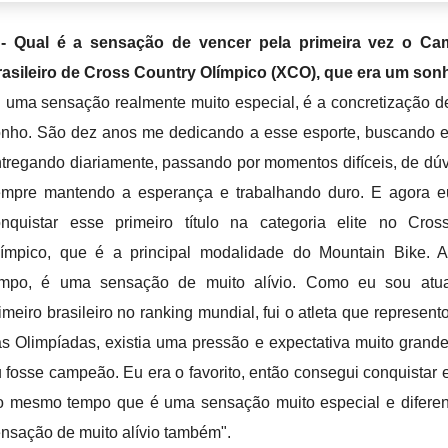
 - Qual é a sensação de vencer pela primeira vez o C
asileiro de Cross Country Olímpico (XCO), que era um son
 uma sensação realmente muito especial, é a concretização 
nho. São dez anos me dedicando a esse esporte, buscando e
tregando diariamente, passando por momentos difíceis, de dú
empre mantendo a esperança e trabalhando duro. E agora e
nquistar esse primeiro título na categoria elite no Cros
límpico, que é a principal modalidade do Mountain Bike.
empo, é uma sensação de muito alívio. Como eu sou atu
imeiro brasileiro no ranking mundial, fui o atleta que represent
s Olimpíadas, existia uma pressão e expectativa muito grand
 fosse campeão. Eu era o favorito, então consegui conquistar es
 mesmo tempo que é uma sensação muito especial e diferen
nsação de muito alívio também".