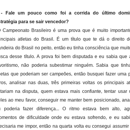
 - Fale um pouco como foi a corrida do último domi
tratégia para se sair vencedor?
 Campeonato Brasileiro é uma prova que é muito important
incipais atletas do Brasil. É um título que te dá o direito d
ndeira do Brasil no peito, então eu tinha consciência que mui
sca desse título. A prova foi bem disputada e eu sabia que
voritismo, não poderia subestimar ninguém. Sabia que tinh
letas que poderiam ser campeões, então busquei fazer uma 
ros, analisar nas duas, três primeiras voltas os principais a
tariam na disputa, quem estava mais confiante, tentar usa
les ao meu favor, conseguir me manter bem posicionado, ana
u poderia fazer diferença... O ritmo estava bem alto, ag
omentos de dificuldade onde eu estava sofrendo, e eu sab
ecisaria me impor, então na quarta volta eu consegui assumir