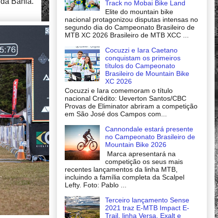
 da Bahia.
Track no Mobai Bike Land
Elite do mountain bike
nacional protagonizou disputas intensas no
segundo dia do Campeonato Brasileiro de
MTB XC 2026 Brasileiro de MTB XCC ...
Cocuzzi e Iara Caetano
conquistam os primeiros
títulos do Campeonato
Brasileiro de Mountain Bike
XC 2026
Cocuzzi e Iara comemoram o título
nacional Crédito: Ueverton Santos/CBC
Provas de Eliminator abriram a competição
em São José dos Campos com...
Cannondale estará presente
no Campeonato Brasileiro de
Mountain Bike 2026
Marca apresentará na
competição os seus mais
recentes lançamentos da linha MTB,
incluindo a família completa da Scalpel
Lefty. Foto: Pablo ...
Terceiro lançamento Sense
2021 traz E-MTB Impact E-
Trail, linha Versa, Exalt e