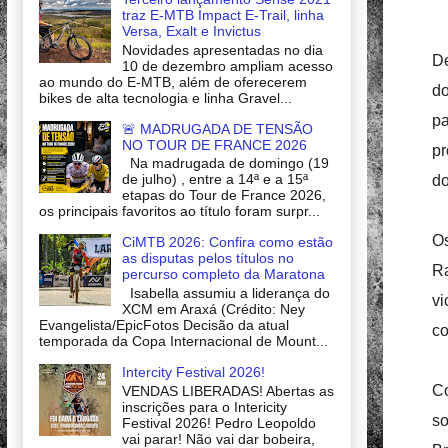
traz E-MTB Impact E-Trail, linha
Versa, Exalt e Invictus
Novidades apresentadas no dia
De
10 de dezembro ampliam acesso
ao mundo do E-MTB, além de oferecerem
do
bikes de alta tecnologia e linha Gravel...
pa
🚨 MADRUGADA DE TENSÃO
NO TOUR DE FRANCE 2026
pr
Na madrugada de domingo (19
de julho) , entre a 14ª e a 15ª
do
etapas do Tour de France 2026,
os principais favoritos ao título foram surpr...
Os
CiMTB 2026: Confira como estão
as disputas pelos títulos no
Ra
percurso completo da Maratona
Isabella assumiu a liderança do
vi
XCM em Araxá (Crédito: Ney
Evangelista/EpicFotos Decisão da atual
co
temporada da Copa Internacional de Mount...
Intercity Festival 2026!
Co
VENDAS LIBERADAS! Abertas as
inscrições para o Intericity
s
Festival 2026! Pedro Leopoldo
vai parar! Não vai dar bobeira,