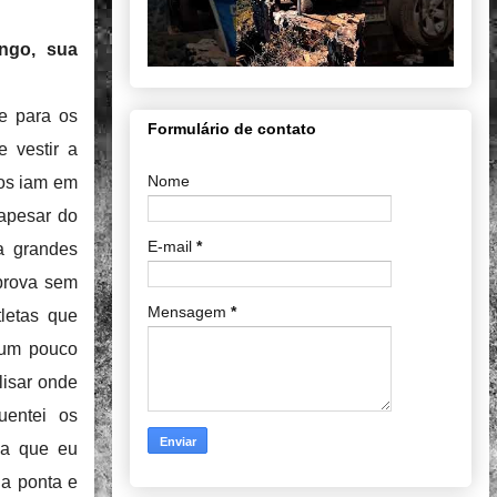
ngo, sua
e para os
Formulário de contato
e vestir a
Nome
tos iam em
 apesar do
E-mail
*
a grandes
prova sem
Mensagem
*
tletas que
r um pouco
lisar onde
uentei os
ia que eu
 a ponta e