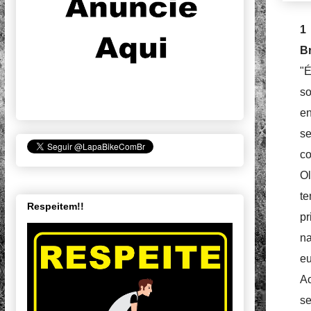
1
Br
"É
so
en
s
co
O
t
Respeitem!!
pr
na
eu
Ao
se