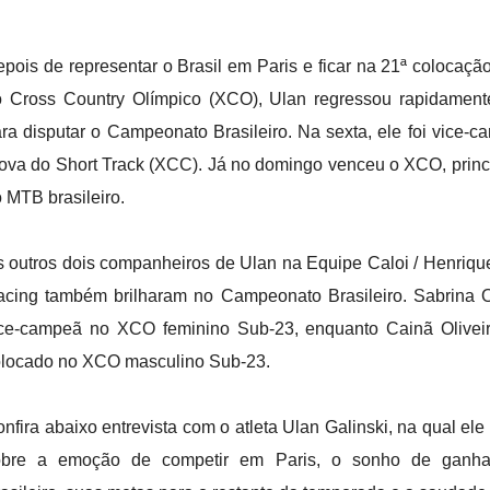
pois de representar o Brasil em Paris e ficar na 21ª colocaçã
 Cross Country Olímpico (XCO), Ulan regressou rapidament
ra disputar o Campeonato Brasileiro. Na sexta, ele foi vice-
ova do Short Track (XCC). Já no domingo venceu o XCO, princ
 MTB brasileiro.
 outros dois companheiros de Ulan na Equipe Caloi / Henriqu
cing também brilharam no Campeonato Brasileiro. Sabrina Ol
ce-campeã no XCO feminino Sub-23, enquanto Cainã Oliveira
locado no XCO masculino Sub-23.
nfira abaixo entrevista com o atleta Ulan Galinski, na qual el
obre a emoção de competir em Paris, o sonho de ganh