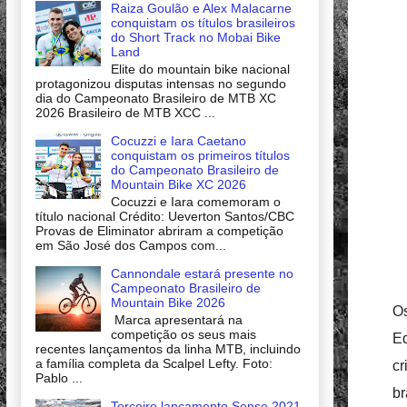
Raiza Goulão e Alex Malacarne
conquistam os títulos brasileiros
do Short Track no Mobai Bike
Land
Elite do mountain bike nacional
protagonizou disputas intensas no segundo
dia do Campeonato Brasileiro de MTB XC
2026 Brasileiro de MTB XCC ...
Cocuzzi e Iara Caetano
conquistam os primeiros títulos
do Campeonato Brasileiro de
Mountain Bike XC 2026
Cocuzzi e Iara comemoram o
título nacional Crédito: Ueverton Santos/CBC
Provas de Eliminator abriram a competição
em São José dos Campos com...
Cannondale estará presente no
Campeonato Brasileiro de
Mountain Bike 2026
Os
Marca apresentará na
competição os seus mais
Eq
recentes lançamentos da linha MTB, incluindo
a família completa da Scalpel Lefty. Foto:
cr
Pablo ...
br
Terceiro lançamento Sense 2021