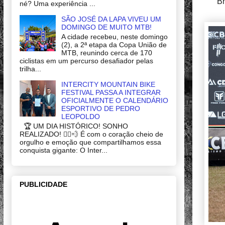
Br
né? Uma experiência ...
SÃO JOSÉ DA LAPA VIVEU UM
DOMINGO DE MUITO MTB!
A cidade recebeu, neste domingo
(2), a 2ª etapa da Copa União de
MTB, reunindo cerca de 170
ciclistas em um percurso desafiador pelas
trilha...
INTERCITY MOUNTAIN BIKE
FESTIVAL PASSA A INTEGRAR
OFICIALMENTE O CALENDÁRIO
ESPORTIVO DE PEDRO
LEOPOLDO
🏆 UM DIA HISTÓRICO! SONHO
REALIZADO! 🚴‍♂️💨 É com o coração cheio de
orgulho e emoção que compartilhamos essa
conquista gigante: O Inter...
PUBLICIDADE