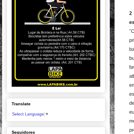
2
es
"O
pr
ba
bu
fa
at
er
es
de
Translate
e
Select Language
▼
m
pr
Seguidores