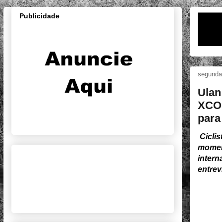
Publicidade
segunda-
Ulan
XCO 
para
Cicli
moment
intern
entrev