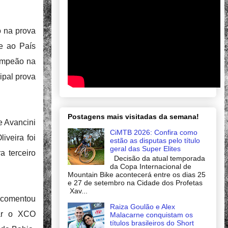
o na prova
e ao País
campeão na
ipal prova
Postagens mais visitadas da semana!
e Avancini
CiMTB 2026: Confira como
iveira foi
estão as disputas pelo título
geral das Super Elites
 terceiro
Decisão da atual temporada
da Copa Internacional de
Mountain Bike acontecerá entre os dias 25
e 27 de setembro na Cidade dos Profetas
Xav...
e comentou
Raiza Goulão e Alex
ar o XCO
Malacarne conquistam os
títulos brasileiros do Short