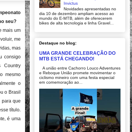
Invictus
Novidades apresentadas no
ampeonato
dia 10 de dezembro ampliam acesso ao
mundo do E-MTB, além de oferecerem
ho seu?
bikes de alta tecnologia e linha Gravel...
de mais um
voluir, me
Destaque no blog:
vidas, mas
UMA GRANDE CELEBRAÇÃO DO
u consigo
MTB ESTÁ CHEGANDO!
s Country
A união entre Cachorro Louco Adventures
e Reboque União promete movimentar o
 Ao mesmo
ciclismo mineiro com uma festa especial
em comemoração ao...
almente o
ou o Brasil
e para que
se título.
te, é uma