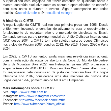
A Specialized está engajada em trazer conteúdo de qualidade sobre o
evento, conteúdo exclusivo sobre os atletas e oportunidades de conexão
com eles antes e durante o evento. Siga e acompanhe nas redes
sociais: @
specializedbr
e @
specialized.racingbr
.
A história da CiMTB
A organização da CiMTB realizou sua primeira prova em 1996. Desde
então, vem inovando e contribuindo ativamente para o crescimento e
fortalecimento do mountain bike e o mercado de bicicletas no Brasil.
Contando pontos para o ranking mundial da União Ciclística Internacional
(UCI) desde 2004, a CiMTB tem sido seletiva para os Jogos Olímpicos
nos ciclos de Pequim 2008, Londres 2012, Rio 2016, Tóquio 2020 e Paris
2024.
Em 2022, a CiMTB aumentou ainda mais sua relevância internacional,
com a realização da etapa de abertura da Copa do Mundo Mercedes-
Benz de Mountain Bike 2022, em Petrópolis, já em 2024 organizou a
etapa de Araxá da WHOOP UCI Mountain Bike World Series. Além disso,
foi responsável pela construção da pista de mountain bike dos Jogos
Olímpicos Rio 2016, considerada uma das melhores da história dos
Jogos desde 1996, primeiro ano do MTB em Olimpíadas.
Mais informações sobre a CiMTB:
Site:
https://www.cimtb.com.br
Instagram:
http://www.
instagram.com/cimtb
Facebook:
http://www.facebook.
com/cimtb/
Twitter:
http://www.twitter.
com/cimtb_oficial