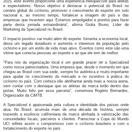
2025, este evento proporcione uma experiência inesquecível para atletas
e espectadores. Nosso objetivo é destacar o potencial do Brasil no
cenário global do ciclismo, promover o crescimento do esporte em solo
nacional e, ao mesmo tempo, fortalecer a imagem do país e das
empresas que investem aqui. Estamos empolgados e prontos para fazer
parte desta jornada extraordinária”, afirma Giulia Bruno, Líder de
Marketing da Specialized no Brasil.
O impacto positivo vai muito além do esporte: fomenta a economia local,
deixa um legado duradouro e aumenta o interesse da população pelo
ciclismo e por um estilo de vida mais ativo. Eventos como este são uma
vitrine que conecta pessoas ao esporte e ao que ele tem de melhor.
"Para nós da organização local é um grande prazer ter a Specialized
como nossa patrocinadora. Uma empresa que, desde o momento em que
chegou ao Brasil com sua sede, sempre foi autêntica e muito importante
para ajudar no crescimento do mercado e no incentivo à prática do
ciclismo no país. Com certeza irão abrilhantar ainda mais a nossa arena,
sem contar com o destaque que os atletas da marca terão dentro das
pistas. Muito feliz por essa parceria", comemora Rogério Bernardes,
Organizador da CiMTB.
A Specialized é apaixonada pela cultura e identidade dos países onde
atua. No Brasil, acumula mais de uma década de história, sempre
trazendo a essência californiana da marca alinhada à valorização das
comunidades locais, parceiros e clientes. Patrocinar a Copa do Mundo
UCI reflete assim o compromisso com o ciclismo brasileiro e com o
fortalecimento do esporte no país.