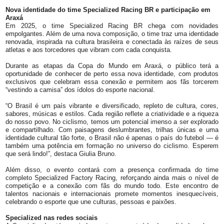
Nova identidade do time Specialized Racing BR e participação em
Araxá
Em 2025, o time Specialized Racing BR chega com novidades
empolgantes. Além de uma nova composição, o time traz uma identidade
renovada, inspirada na cultura brasileira e conectada às raízes de seus
atletas e aos torcedores que vibram com cada conquista.
Durante as etapas da Copa do Mundo em Araxá, o público terá a
oportunidade de conhecer de perto essa nova identidade, com produtos
exclusivos que celebram essa conexão e permitem aos fãs torcerem
“vestindo a camisa” dos ídolos do esporte nacional.
“O Brasil é um país vibrante e diversificado, repleto de cultura, cores,
sabores, músicas e estilos. Cada região reflete a criatividade e a riqueza
do nosso povo. No ciclismo, temos um potencial imenso a ser explorado
e compartilhado. Com paisagens deslumbrantes, trilhas únicas e uma
identidade cultural tão forte, o Brasil não é apenas o país do futebol — é
também uma potência em formação no universo do ciclismo. Esperem
que será lindo!”, destaca Giulia Bruno.
Além disso, o evento contará com a presença confirmada do time
completo Specialized Factory Racing, reforçando ainda mais o nível de
competição e a conexão com fãs do mundo todo. Este encontro de
talentos nacionais e internacionais promete momentos inesquecíveis,
celebrando o esporte que une culturas, pessoas e paixões.
Specialized nas redes sociais