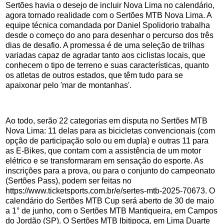
Sertões havia o desejo de incluir Nova Lima no calendário,
agora tornado realidade com o Sertões MTB Nova Lima. A
equipe técnica comandada por Daniel Spolidorio trabalha
desde o começo do ano para desenhar o percurso dos três
dias de desafio. A promessa é de uma seleção de trilhas
variadas capaz de agradar tanto aos ciclistas locais, que
conhecem o tipo de terreno e suas características, quanto
os atletas de outros estados, que têm tudo para se
apaixonar pelo 'mar de montanhas'.
Ao todo, serão 22 categorias em disputa no Sertões MTB
Nova Lima: 11 delas para as bicicletas convencionais (com
opção de participação solo ou em dupla) e outras 11 para
as E-Bikes, que contam com a assistência de um motor
elétrico e se transformaram em sensação do esporte. As
inscrições para a prova, ou para o conjunto do campeonato
(Sertões Pass), podem ser feitas no
https://www.ticketsports.com.br/e/sertes-mtb-2025-70673. O
calendário do Sertões MTB Cup será aberto de 30 de maio
a 1° de junho, com o Sertões MTB Mantiqueira, em Campos
do Jordão (SP). O Sertões MTB Ibitipoca, em Lima Duarte