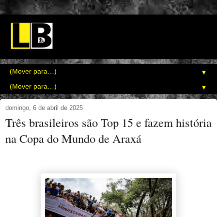
▼
▼
domingo, 6 de abril de 2025
Três brasileiros são Top 15 e fazem história
na Copa do Mundo de Araxá