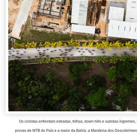
Os ciclistas enfrentam estradas, trilhas, down hills e subidas íngreme
provas de MTB do País e a maior da Bahia: a Maratona dos Descobrimento