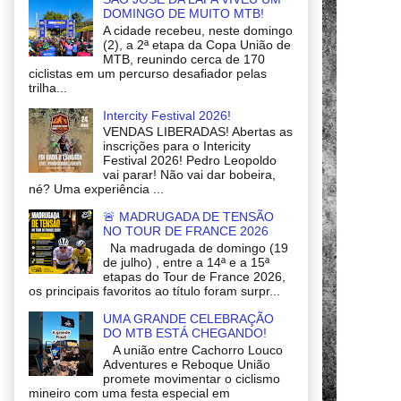
DOMINGO DE MUITO MTB!
A cidade recebeu, neste domingo
(2), a 2ª etapa da Copa União de
MTB, reunindo cerca de 170
ciclistas em um percurso desafiador pelas
trilha...
Intercity Festival 2026!
VENDAS LIBERADAS! Abertas as
inscrições para o Intericity
Festival 2026! Pedro Leopoldo
vai parar! Não vai dar bobeira,
né? Uma experiência ...
🚨 MADRUGADA DE TENSÃO
NO TOUR DE FRANCE 2026
Na madrugada de domingo (19
de julho) , entre a 14ª e a 15ª
etapas do Tour de France 2026,
os principais favoritos ao título foram surpr...
UMA GRANDE CELEBRAÇÃO
DO MTB ESTÁ CHEGANDO!
A união entre Cachorro Louco
Adventures e Reboque União
promete movimentar o ciclismo
mineiro com uma festa especial em