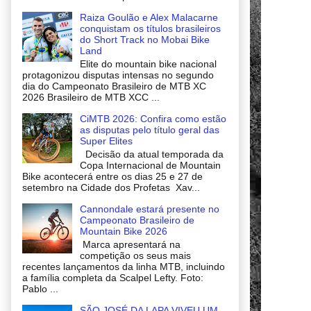
Raiza Goulão e Alex Malacarne
conquistam os títulos brasileiros
do Short Track no Mobai Bike
Land
Elite do mountain bike nacional
protagonizou disputas intensas no segundo
dia do Campeonato Brasileiro de MTB XC
2026 Brasileiro de MTB XCC ...
CiMTB 2026: Confira como estão
as disputas pelo título geral das
Super Elites
Decisão da atual temporada da
Copa Internacional de Mountain
Bike acontecerá entre os dias 25 e 27 de
setembro na Cidade dos Profetas Xav...
Cannondale estará presente no
Campeonato Brasileiro de
Mountain Bike 2026
Marca apresentará na
competição os seus mais
recentes lançamentos da linha MTB, incluindo
a família completa da Scalpel Lefty. Foto:
Pablo ...
SÃO JOSÉ DA LAPA VIVEU UM