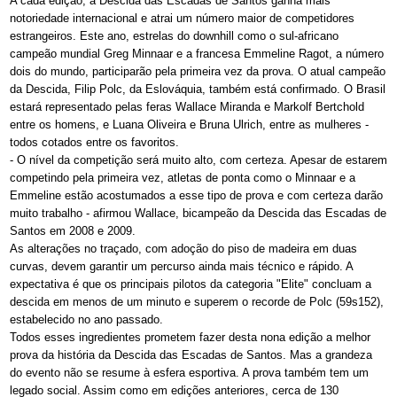
A cada edição, a Descida das Escadas de Santos ganha mais
notoriedade internacional e atrai um número maior de competidores
estrangeiros. Este ano, estrelas do downhill como o sul-africano
campeão mundial Greg Minnaar e a francesa Emmeline Ragot, a número
dois do mundo, participarão pela primeira vez da prova. O atual campeão
da Descida, Filip Polc, da Eslováquia, também está confirmado. O Brasil
estará representado pelas feras Wallace Miranda e Markolf Bertchold
entre os homens, e Luana Oliveira e Bruna Ulrich, entre as mulheres -
todos cotados entre os favoritos.
- O nível da competição será muito alto, com certeza. Apesar de estarem
competindo pela primeira vez, atletas de ponta como o Minnaar e a
Emmeline estão acostumados a esse tipo de prova e com certeza darão
muito trabalho - afirmou Wallace, bicampeão da Descida das Escadas de
Santos em 2008 e 2009.
As alterações no traçado, com adoção do piso de madeira em duas
curvas, devem garantir um percurso ainda mais técnico e rápido. A
expectativa é que os principais pilotos da categoria "Elite" concluam a
descida em menos de um minuto e superem o recorde de Polc (59s152),
estabelecido no ano passado.
Todos esses ingredientes prometem fazer desta nona edição a melhor
prova da história da Descida das Escadas de Santos. Mas a grandeza
do evento não se resume à esfera esportiva. A prova também tem um
legado social. Assim como em edições anteriores, cerca de 130