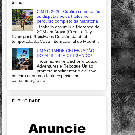
trilha...
CiMTB 2026: Confira como estão
as disputas pelos títulos no
percurso completo da Maratona
Isabella assumiu a liderança do
XCM em Araxá (Crédito: Ney
Evangelista/EpicFotos Decisão da atual
temporada da Copa Internacional de Mount...
UMA GRANDE CELEBRAÇÃO
DO MTB ESTÁ CHEGANDO!
A união entre Cachorro Louco
Adventures e Reboque União
promete movimentar o ciclismo
mineiro com uma festa especial em
comemoração ao...
PUBLICIDADE