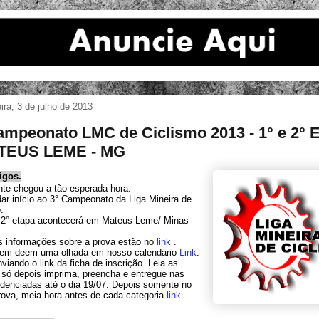
eira, 3 de julho de 2013
ampeonato LMC de Ciclismo 2013 - 1° e 2° 
igos.
nte chegou a tão esperada hora.
r início ao 3° Campeonato da Liga Mineira de
.
a 2° etapa acontecerá em Mateus Leme/ Minas
s informações sobre a prova estão no
link
.
tem deem uma olhada em nosso calendário
Link
.
viando o link da ficha de inscrição. Leia as
 só depois imprima, preencha e entregue nas
edenciadas até o dia 19/07. Depois somente no
rova, meia hora antes de cada categoria
link
.