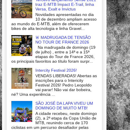
traz E-MTB Impact E-Trail, linha
Versa, Exalt e Invictus
Novidades apresentadas no dia
10 de dezembro ampliam acesso
ao mundo do E-MTB, além de oferecerem
bikes de alta tecnologia e linha Gravel...
🚨 MADRUGADA DE TENSÃO
NO TOUR DE FRANCE 2026
Na madrugada de domingo (19
de julho) , entre a 14ª e a 15ª
etapas do Tour de France 2026,
os principais favoritos ao título foram surpr...
Intercity Festival 2026!
VENDAS LIBERADAS! Abertas as
inscrições para o Intericity
Festival 2026! Pedro Leopoldo
vai parar! Não vai dar bobeira,
né? Uma experiência ...
SÃO JOSÉ DA LAPA VIVEU UM
DOMINGO DE MUITO MTB!
A cidade recebeu, neste domingo
(2), a 2ª etapa da Copa União de
MTB, reunindo cerca de 170
ciclistas em um percurso desafiador pelas