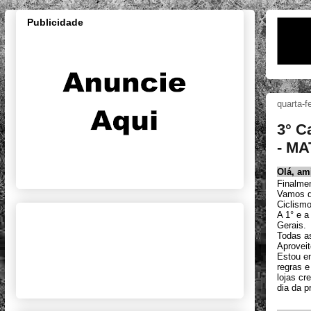
Publicidade
quarta-f
3° C
Olá, am
Finalme
Vamos da
Ciclismo
A 1° e 
Gerais.
Todas a
Aprovei
Estou en
regras e
lojas cr
dia da p