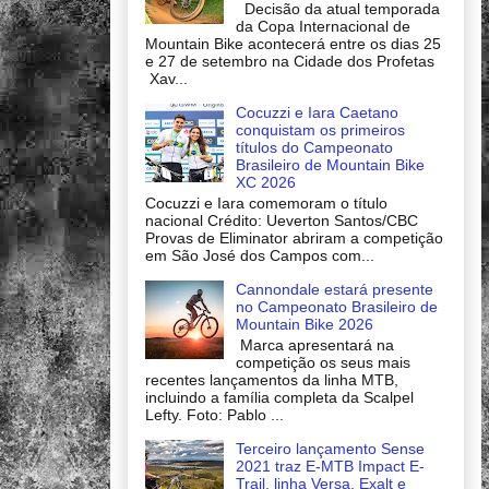
Decisão da atual temporada
da Copa Internacional de
Mountain Bike acontecerá entre os dias 25
e 27 de setembro na Cidade dos Profetas
Xav...
Cocuzzi e Iara Caetano
conquistam os primeiros
títulos do Campeonato
Brasileiro de Mountain Bike
XC 2026
Cocuzzi e Iara comemoram o título
nacional Crédito: Ueverton Santos/CBC
Provas de Eliminator abriram a competição
em São José dos Campos com...
Cannondale estará presente
no Campeonato Brasileiro de
Mountain Bike 2026
Marca apresentará na
competição os seus mais
recentes lançamentos da linha MTB,
incluindo a família completa da Scalpel
Lefty. Foto: Pablo ...
Terceiro lançamento Sense
2021 traz E-MTB Impact E-
Trail, linha Versa, Exalt e