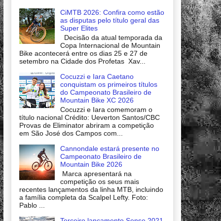
CiMTB 2026: Confira como estão
as disputas pelo título geral das
Super Elites
Decisão da atual temporada da
Copa Internacional de Mountain
Bike acontecerá entre os dias 25 e 27 de
setembro na Cidade dos Profetas Xav...
Cocuzzi e Iara Caetano
conquistam os primeiros títulos
do Campeonato Brasileiro de
Mountain Bike XC 2026
Cocuzzi e Iara comemoram o
título nacional Crédito: Ueverton Santos/CBC
Provas de Eliminator abriram a competição
em São José dos Campos com...
Cannondale estará presente no
Campeonato Brasileiro de
Mountain Bike 2026
Marca apresentará na
competição os seus mais
recentes lançamentos da linha MTB, incluindo
a família completa da Scalpel Lefty. Foto:
Pablo ...
Terceiro lançamento Sense 2021