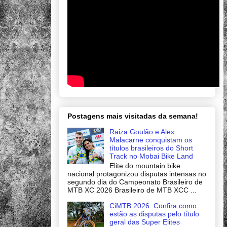
Postagens mais visitadas da semana!
Raiza Goulão e Alex
Malacarne conquistam os
títulos brasileiros do Short
Track no Mobai Bike Land
Elite do mountain bike
nacional protagonizou disputas intensas no
segundo dia do Campeonato Brasileiro de
MTB XC 2026 Brasileiro de MTB XCC ...
CiMTB 2026: Confira como
estão as disputas pelo título
geral das Super Elites