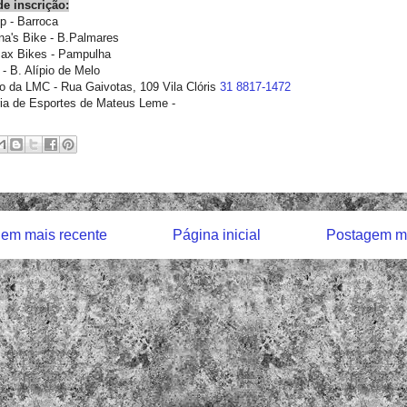
de inscrição:
p - Barroca
na's Bike - B.Palmares
ax Bikes - Pampulha
- B. Alípio de Melo
io da LMC - Rua Gaivotas, 109 Vila Clóris
31 8817-1472
ria de Esportes de Mateus Leme -
em mais recente
Página inicial
Postagem ma